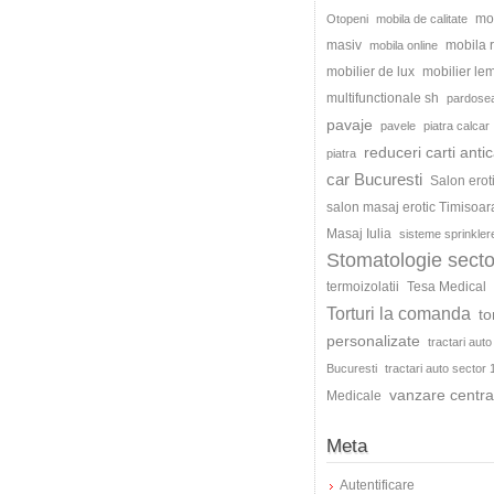
mo
Otopeni
mobila de calitate
masiv
mobila
mobila online
mobilier de lux
mobilier le
multifunctionale sh
pardosea
pavaje
pavele
piatra calcar
reduceri carti antic
piatra
car Bucuresti
Salon erot
salon masaj erotic Timisoar
Masaj Iulia
sisteme sprinkler
Stomatologie secto
termoizolatii
Tesa Medical
Torturi la comanda
to
personalizate
tractari auto
Bucuresti
tractari auto sector 
vanzare centra
Medicale
Meta
Autentificare