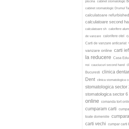
piscina
cabinet stomatologic B
cabinet stomatologic Drumul Ta
calculatoare refurbishe
calculatoare second h
calculatoare sh
calorifere alum
c
calorifere otel
de vanzare
Carti de vanzare anticariat
carti ie
vanzare online
la reducere
Casa Edu
c
noi
cauciucuri second hand
clinica denta
Bucuresti
Dent
clinica stomatologica c
stomatologica sector 
stomatologica sector 6
online
comanda tort onli
cumparam carti
cumpar
cumparat
toate domeniile
carti vechi
cumpar carti 