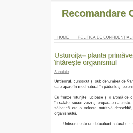
Recomandare O
HOME
POLITICĂ DE CONFIDENȚIAL
Usturoița– planta primăverii
întărește organismul
Sanatate
Untișorul,
cunoscut și sub denumirea de
Ran
care apare în mod natural în pădurile și poieni
Cu frunze rotunjite, lucioase și o aromă delic
în salate, sucuri verzi și preparate naturiste
sălbatică are o valoare nutritivă deosebit
organismului.
Untișorul este un detoxifiant natural efici