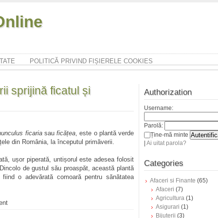
nline
ITATE
POLITICĂ PRIVIND FIȘIERELE COOKIES
 sprijină ficatul și
Authorization
Username:
Parolă:
unculus ficaria
sau
ficățea
, este o plantă verde
Ține-mă minte
țele din România, la începutul primăverii.
|
Ai uitat parola?
ată, ușor piperată, untișorul este adesea folosit
Categories
. Dincolo de gustul său proaspăt, această plantă
ă, fiind o adevărată comoară pentru sănătatea
Afaceri si Finante
(65)
Afaceri
(7)
Agricultura
(1)
ent
Asigurari
(1)
Bijuterii
(3)