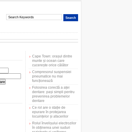
Cape Town: orașul dintre
munte și ocean care
cucerește orice călător
Compresorul suspensiei
pneumatice nu mai
funcționează
Folosirea corectă a aței
dentare: pași simpli pentru
prevenirea problemelor
dentare
Ce rol are o stație de
epurare în protejarea
locuințelor și afacerilor
Rolul învelișului electrozilor
în obținerea unei suduri