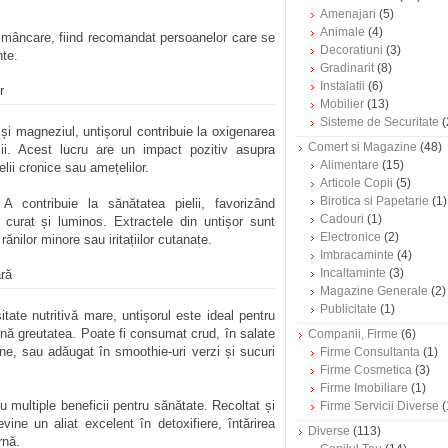
Amenajari
(5)
Animale
(4)
 mâncare, fiind recomandat persoanelor care se
Decoratiuni
(3)
nte.
Gradinarit
(8)
Instalatii
(6)
r
Mobilier
(13)
Sisteme de Securitate
(
și magneziul, untișorul contribuie la oxigenarea
Comert si Magazine
(48)
șii. Acest lucru are un impact pozitiv asupra
Alimentare
(15)
elii cronice sau amețelilor.
Articole Copii
(5)
Birotica si Papetarie
(1)
 A contribuie la sănătatea pielii, favorizând
Cadouri
(1)
 curat și luminos. Extractele din untișor sunt
Electronice
(2)
rănilor minore sau iritațiilor cutanate.
Imbracaminte
(4)
Incaltaminte
(3)
ară
Magazine Generale
(2)
Publicitate
(1)
tate nutritivă mare, untișorul este ideal pentru
nă greutatea. Poate fi consumat crud, în salate
Companii, Firme
(6)
e, sau adăugat în smoothie-uri verzi și sucuri
Firme Consultanta
(1)
Firme Cosmetica
(3)
Firme Imobiliare
(1)
u multiple beneficii pentru sănătate. Recoltat și
Firme Servicii Diverse
(
ne un aliat excelent în detoxifiere, întărirea
Diverse
(113)
rnă.