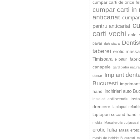
cumpar carti de orice fe
cumpar carti in
anticariat
cumpar 
c
pentru anticariat
carti vechi
dale
Dentis
pavaj
dale piatra
taberei
erotic mass
Timisoara
fabri
eTorturi
canapele
gard piatra natura
Implant dent
dentar
Bucuresti
impriman
inchirieri auto Bu
hand
insta
instalatii antiincendiu
drencere
laptopuri refurb
laptopuri second hand
mobila
Masaj erotic cu jacuzzi
erotic Iulia
Masaj eroti
masini de inchiriat Bucuresti
ma