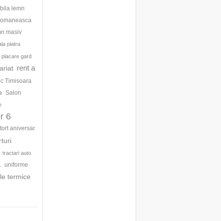
bila lemn
 romaneasca
mn masiv
la piatra
placare gard
rent a
ariat
ic Timisoara
a
Salon
e
r 6
tort aniversar
rturi
tractari auto
uniforme
1
le termice