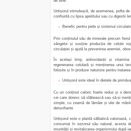
de bine.
Untișorul stimulează, de asemenea, pofta de
confruntă cu lipsa apetitului sau cu digestii le
Benefic pentru piele și sistemul circulato
Prin conținutul său de minerale precum fierul 
sângelui și susține producția de celule ro
circulației și ajută la prevenirea anemiei, obos
În același timp, antioxidanții și vitamina
regenerarea celulară și menținerea unui ten
folosite și în produse naturiste pentru tratarea 
Untișorul este ideal în dietele de primăv
Cu un conținut caloric foarte redus și o densi
cei care doresc să slăbească sau să-și menți
simple, cu zeamă de lămâie și ulei de măslin
detoxifiante.
Untișorul este o plantă sălbatică valoroasă, c
consumat în sezonul său natural, acesta devi
imunității și revitalizarea organismului după ia