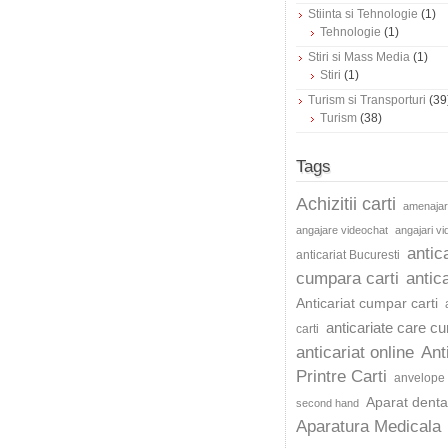
Stiinta si Tehnologie
(1)
Tehnologie
(1)
Stiri si Mass Media
(1)
Stiri
(1)
Turism si Transporturi
(39
Turism
(38)
Tags
Achizitii carti
amenajar
angajare videochat
angajari v
antic
anticariat Bucuresti
cumpara carti
antica
Anticariat cumpar carti
anticariate care c
carti
anticariat online
Ant
Printre Carti
anvelope 
Aparat dentar
second hand
Aparatura Medicala