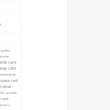
)
i gradina
ideochat
ariat care
riat carti
anticariat de
umpara carti
icariat
noi
anvelope
 safir
bordura