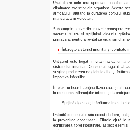
Unul dintre cele mai apreciate beneficii al
eliminarea toxinelor din organism. Acesta acț
al ficatului, ajutând la curățarea corpului du
mai săracă în verdețuri.
Substanțele active din frunzele proaspete cont
secreția biliară și sprijinind digestia grăsi
primăvară, pentru a revitaliza organismul și a-
Întărește sistemul imunitar și combate in
Untișorul este bogat în vitamina C, un anti
sistemului imunitar. Consumul regulat al ace
susține producerea de globule albe și întăreșt
împotriva infecțiilor.
În plus, untișorul conține flavonoide și alți c
la reducerea inflamațiilor interne și la protejar
Sprijină digestia și sănătatea intestinelor
Datorită conținutului său ridicat de fibre, untișo
la prevenirea constipației. Fibrele ajută la
echilibrarea florei intestinale, aspect esenția