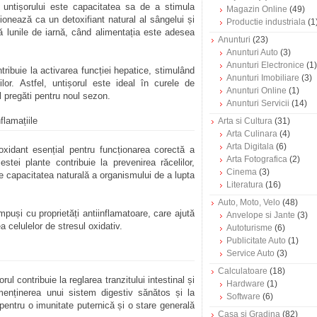
e untișorului este capacitatea sa de a stimula
Magazin Online
(49)
ionează ca un detoxifiant natural al sângelui și
Productie industriala
(1
pă lunile de iarnă, când alimentația este adesea
Anunturi
(23)
Anunturi Auto
(3)
Anunturi Electronice
(1)
ribuie la activarea funcției hepatice, stimulând
Anunturi Imobiliare
(3)
milor. Astfel, untișorul este ideal în curele de
Anunturi Online
(1)
l pregăti pentru noul sezon.
Anunturi Servicii
(14)
flamațiile
Arta si Cultura
(31)
Arta Culinara
(4)
Arta Digitala
(6)
oxidant esențial pentru funcționarea corectă a
Arta Fotografica
(2)
stei plante contribuie la prevenirea răcelilor,
Cinema
(3)
e capacitatea naturală a organismului de a lupta
Literatura
(16)
Auto, Moto, Velo
(48)
ompuși cu proprietăți antiinflamatoare, care ajută
Anvelope si Jante
(3)
ea celulelor de stresul oxidativ.
Autoturisme
(6)
Publicitate Auto
(1)
Service Auto
(3)
Calculatoare
(18)
rul contribuie la reglarea tranzitului intestinal și
Hardware
(1)
 menținerea unui sistem digestiv sănătos și la
Software
(6)
l pentru o imunitate puternică și o stare generală
Casa si Gradina
(82)