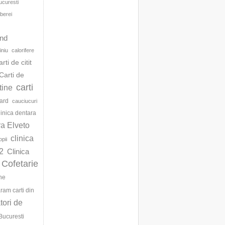
ucuresti
berei
d
and
iniu
calorifere
arti de citit
Carti de
carti
ftine
ard
cauciucuri
linica dentara
ra Elveto
clinica
opii
2
Clinica
Cofetarie
ne
am carti din
ori de
Bucuresti