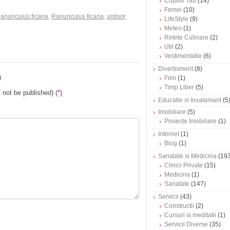
Copilul Tau
(14)
Femei
(10)
Ranunculus ficaria
,
Ranunculus ficaria
,
untisor
LifeStyle
(9)
Meteo
(1)
Retete Culinare
(2)
Util
(2)
Vestimentatie
(6)
Divertisment
(8)
)
Film
(1)
Timp Liber
(5)
l not be published) (
*
)
Educatie si Invatamant
(5
Imobiliare
(5)
Proiecte Imobiliare
(1)
Internet
(1)
Blog
(1)
Sanatate si Medicina
(193
Clinici Private
(15)
Medicina
(1)
Sanatate
(147)
Servicii
(43)
Constructii
(2)
Cursuri si meditatii
(1)
Servicii Diverse
(35)