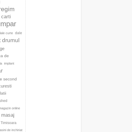
l
 regim
carti
umpar
dale
dale curte
t drumul
age
ca de
la
implant
ar
te second
curesti
latii
ished
magazin online
masaj
c Timisoara
sini de inchiriat