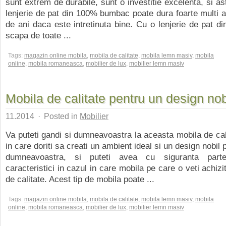
sunt extrem de durabile, sunt o investitie excelenta, si as
lenjerie de pat din 100% bumbac poate dura foarte multi an
de ani daca este intretinuta bine. Cu o lenjerie de pat d
scapa de toate ...
Tags:
magazin online mobila
,
mobila de calitate
,
mobila lemn masiv
,
mobila
online
,
mobila romaneasca
,
mobilier de lux
,
mobilier lemn masiv
Mobila de calitate pentru un design nob
11.2014
·
Posted in
Mobilier
Va puteti gandi si dumneavoastra la aceasta mobila de cali
in care doriti sa creati un ambient ideal si un design nobil 
dumneavoastra, si puteti avea cu siguranta par
caracteristici in cazul in care mobila pe care o veti achiz
de calitate. Acest tip de mobila poate ...
Tags:
magazin online mobila
,
mobila de calitate
,
mobila lemn masiv
,
mobila
online
,
mobila romaneasca
,
mobilier de lux
,
mobilier lemn masiv