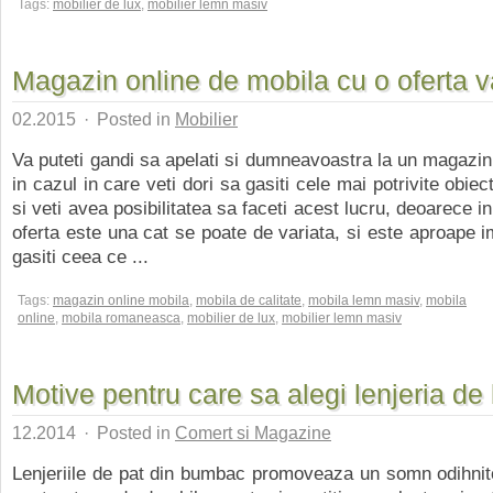
Tags:
mobilier de lux
,
mobilier lemn masiv
Magazin online de mobila cu o oferta v
02.2015
·
Posted in
Mobilier
Va puteti gandi sa apelati si dumneavoastra la un magazin
in cazul in care veti dori sa gasiti cele mai potrivite obiec
si veti avea posibilitatea sa faceti acest lucru, deoarece i
oferta este una cat se poate de variata, si este aproape i
gasiti ceea ce ...
Tags:
magazin online mobila
,
mobila de calitate
,
mobila lemn masiv
,
mobila
online
,
mobila romaneasca
,
mobilier de lux
,
mobilier lemn masiv
Motive pentru care sa alegi lenjeria d
12.2014
·
Posted in
Comert si Magazine
Lenjeriile de pat din bumbac promoveaza un somn odihnito