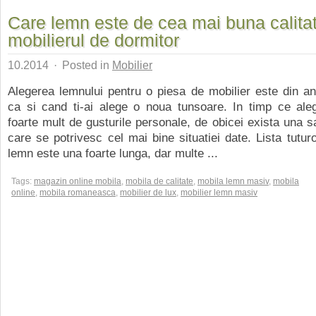
Care lemn este de cea mai buna calita
mobilierul de dormitor
10.2014
·
Posted in
Mobilier
Alegerea lemnului pentru o piesa de mobilier este din an
ca si cand ti-ai alege o noua tunsoare. In timp ce ale
foarte mult de gusturile personale, de obicei exista una sa
care se potrivesc cel mai bine situatiei date. Lista tuturo
lemn este una foarte lunga, dar multe ...
Tags:
magazin online mobila
,
mobila de calitate
,
mobila lemn masiv
,
mobila
online
,
mobila romaneasca
,
mobilier de lux
,
mobilier lemn masiv