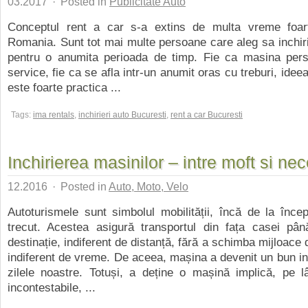
03.2017
·
Posted in
Publicitate Auto
Conceptul rent a car s-a extins de multa vreme foar
Romania. Sunt tot mai multe persoane care aleg sa inchi
pentru o anumita perioada de timp. Fie ca masina pers
service, fie ca se afla intr-un anumit oras cu treburi, idee
este foarte practica ...
Tags:
ima rentals
,
inchirieri auto Bucuresti
,
rent a car Bucuresti
Inchirierea masinilor – intre moft si nec
12.2016
·
Posted in
Auto, Moto, Velo
Autoturismele sunt simbolul mobilității, încă de la încep
trecut. Acestea asigură transportul din fața casei pân
destinație, indiferent de distanță, fără a schimba mijloace 
indiferent de vreme. De aceea, mașina a devenit un bun in
zilele noastre. Totuși, a deține o mașină implică, pe l
incontestabile, ...