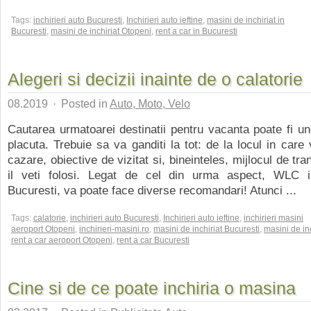
Tags:
inchirieri auto Bucuresti
,
Inchirieri auto ieftine
,
masini de inchiriat in
Bucuresti
,
masini de inchiriat Otopeni
,
rent a car in Bucuresti
Alegeri si decizii inainte de o calatorie
08.2019
·
Posted in
Auto, Moto, Velo
Cautarea urmatoarei destinatii pentru vacanta poate fi un
placuta. Trebuie sa va ganditi la tot: de la locul in care 
cazare, obiective de vizitat si, bineinteles, mijlocul de tr
il veti folosi. Legat de cel din urma aspect, WLC in
Bucuresti, va poate face diverse recomandari! Atunci ...
Tags:
calatorie
,
inchirieri auto Bucuresti
,
Inchirieri auto ieftine
,
inchirieri masini
aeroport Otopeni
,
inchirieri-masini.ro
,
masini de inchiriat Bucuresti
,
masini de in
rent a car aeroport Otopeni
,
rent a car Bucuresti
Cine si de ce poate inchiria o masina