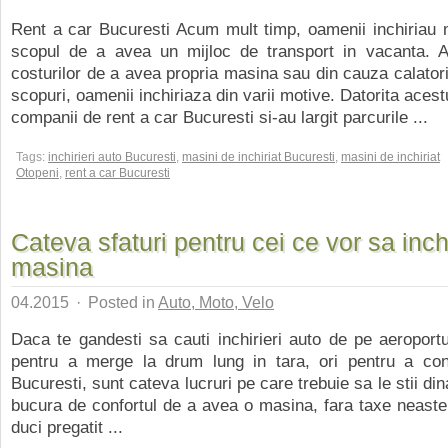
Rent a car Bucuresti Acum mult timp, oamenii inchiriau 
scopul de a avea un mijloc de transport in vacanta. A
costurilor de a avea propria masina sau din cauza calatorii
scopuri, oamenii inchiriaza din varii motive. Datorita acest
companii de rent a car Bucuresti si-au largit parcurile ...
Tags:
inchirieri auto Bucuresti
,
masini de inchiriat Bucuresti
,
masini de inchiriat
Otopeni
,
rent a car Bucuresti
Cateva sfaturi pentru cei ce vor sa inch
masina
04.2015
·
Posted in
Auto, Moto, Velo
Daca te gandesti sa cauti inchirieri auto de pe aeroportu
pentru a merge la drum lung in tara, ori pentru a co
Bucuresti, sunt cateva lucruri pe care trebuie sa le stii di
bucura de confortul de a avea o masina, fara taxe neaste
duci pregatit ...