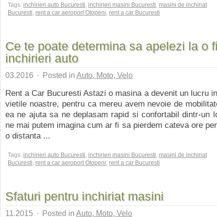
Tags:
inchirieri auto Bucuresti
,
inchirieri masini Bucuresti
,
masini de inchiriat
Bucuresti
,
rent a car aeroport Otopeni
,
rent a car Bucuresti
Ce te poate determina sa apelezi la o 
inchirieri auto
03.2016
·
Posted in
Auto, Moto, Velo
Rent a Car Bucuresti Astazi o masina a devenit un lucru in
vietile noastre, pentru ca mereu avem nevoie de mobilitat
ea ne ajuta sa ne deplasam rapid si confortabil dintr-un lo
ne mai putem imagina cum ar fi sa pierdem cateva ore pen
o distanta ...
Tags:
inchirieri auto Bucuresti
,
inchirieri masini Bucuresti
,
masini de inchiriat
Bucuresti
,
rent a car aeroport Otopeni
,
rent a car Bucuresti
Sfaturi pentru inchiriat masini
11.2015
·
Posted in
Auto, Moto, Velo