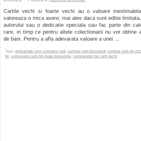
Cartile vechi si foarte vechi au o valoare inestimabila
valoreaza o mica avere, mai ales daca sunt editie limitata,
autorului sau o dedicatie speciala sau fac parte din cate
rare, in timp ce pentru altele colectionarii nu vor obtine
de bani. Pentru a afla adevarata valoare a unei ...
Tags:
anticariate care cumpara carti
,
cumpar carti Bucuresti
,
cumpar carti de ori
fel
,
cumparam carti din toate domeniile
,
cumparatori de carti vechi