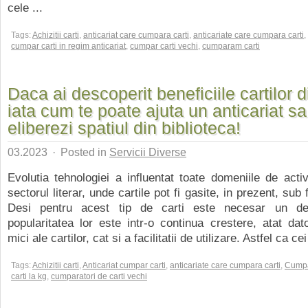
cele ...
Tags:
Achizitii carti
,
anticariat care cumpara carti
,
anticariate care cumpara carti
,
cumpar carti in regim anticariat
,
cumpar carti vechi
,
cumparam carti
Daca ai descoperit beneficiile cartilor di
iata cum te poate ajuta un anticariat sa 
eliberezi spatiul din biblioteca!
03.2023
·
Posted in
Servicii Diverse
Evolutia tehnologiei a influentat toate domeniile de activi
sectorul literar, unde cartile pot fi gasite, in prezent, sub 
Desi pentru acest tip de carti este necesar un dev
popularitatea lor este intr-o continua crestere, atat dator
mici ale cartilor, cat si a facilitatii de utilizare. Astfel ca ce
Tags:
Achizitii carti
,
Anticariat cumpar carti
,
anticariate care cumpara carti
,
Cump
carti la kg
,
cumparatori de carti vechi