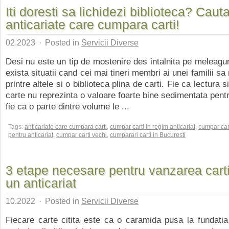
Iti doresti sa lichidezi biblioteca? Caut
anticariate care cumpara carti!
02.2023
·
Posted in
Servicii Diverse
Desi nu este un tip de mostenire des intalnita pe meleagur
exista situatii cand cei mai tineri membri ai unei familii 
printre altele si o biblioteca plina de carti. Fie ca lectura 
carte nu reprezinta o valoare foarte bine sedimentata pentr
fie ca o parte dintre volume le ...
Tags:
anticariate care cumpara carti
,
cumpar carti in regim anticariat
,
cumpar car
pentru anticariat
,
cumpar carti vechi
,
cumparari carti in Bucuresti
3 etape necesare pentru vanzarea carti
un anticariat
10.2022
·
Posted in
Servicii Diverse
Fiecare carte citita este ca o caramida pusa la fundatia 