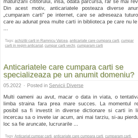
maturizarii cititorului, insa, odata parcursa, rar se mai re
Din acest motiv, anticariatele posteaza diverse anun
„cumparam carti” pe internet, care se adreseaza tuturo
care au adunat prea multe carti in biblioteca pe care nu le
...
Tags:
achizitii carti in Ramnicu Valcea
,
anticariate care cumpara carti
,
cumpar
carti in regim anticariat
,
cumpar carti vechi
,
cumparam carti
Anticariatele care cumpara carti se
specializeaza pe un anumit domeniu?
05.2022
·
Posted in
Servicii Diverse
Multi oameni au avut, macar o data in viata, o tentativ
limba straina fara prea mare succes. La momentul re
posibil sa fi investit in diverse dictionare si carti in
incercau sa o invete iar acum, ani mai tarziu, si-au pierdu
loc sa fie aruncate, lucrurarile ...
Tags:
Anticariat cumpar carti
,
anticariate care cumpara carti
,
cumparam carti
,