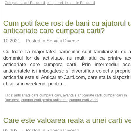
Cumparari carti Bucuresti
,
cumparari de carti in Bucuresti
Cum poti face rost de bani cu ajutorul 
anticariate care cumpara carti?
10.2021
·
Posted in
Servicii Diverse
Cu toate ca majoritatea oamenilor sunt familiarizati cu an
domeniul lor de activitate, nu multi stiu ca printre ac
anticariate care cumpara carti. Prin intermediul aces
anticariatele isi imbogatesc si diversifica colectia propri
anticariat este si Anticariat-Carti.com, care sta la dispozitia
chiar si in weekend, pentru ...
Tags:
anticariate care cumpara carti
,
avantaje anticariate carti
,
cumpar carti in
Bucuresti
,
cumpar carti pentru anticariat
,
cumpar carti vechi
Care este valoarea reala a unei carti v
05.2021
·
Posted in
Servicii Diverse