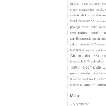
mo
Otopeni
mobila de calitate
masiv
mobila
mobila online
mobilier de lux
mobilier le
multifunctionale sh
pardosea
pavaje
pavele
piatra calcar
reduceri carti antic
piatra
car Bucuresti
Salon erot
salon masaj erotic Timisoar
Masaj Iulia
sisteme sprinkler
Stomatologie secto
termoizolatii
Tesa Medical
Torturi la comanda
to
personalizate
tractari auto
Bucuresti
tractari auto sector 
vanzare centra
Medicale
Meta
Autentificare