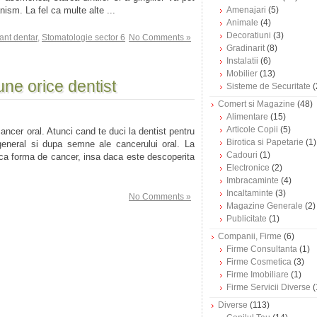
anism. La fel ca multe alte ...
Amenajari
(5)
Animale
(4)
Decoratiuni
(3)
ant dentar
,
Stomatologie sector 6
No Comments »
Gradinarit
(8)
Instalatii
(6)
Mobilier
(13)
une orice dentist
Sisteme de Securitate
(
Comert si Magazine
(48)
Alimentare
(15)
Articole Copii
(5)
ancer oral. Atunci cand te duci la dentist pentru
Birotica si Papetarie
(1)
general si dupa semne ale cancerului oral. La
Cadouri
(1)
ca forma de cancer, insa daca este descoperita
Electronice
(2)
Imbracaminte
(4)
Incaltaminte
(3)
No Comments »
Magazine Generale
(2)
Publicitate
(1)
Companii, Firme
(6)
Firme Consultanta
(1)
Firme Cosmetica
(3)
Firme Imobiliare
(1)
Firme Servicii Diverse
(
Diverse
(113)