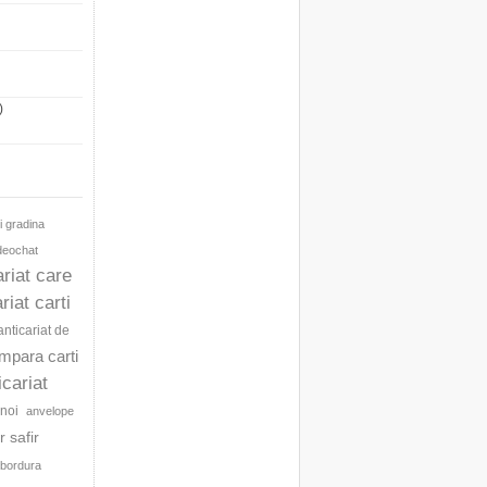
)
i gradina
ideochat
ariat care
riat carti
anticariat de
umpara carti
icariat
noi
anvelope
 safir
bordura