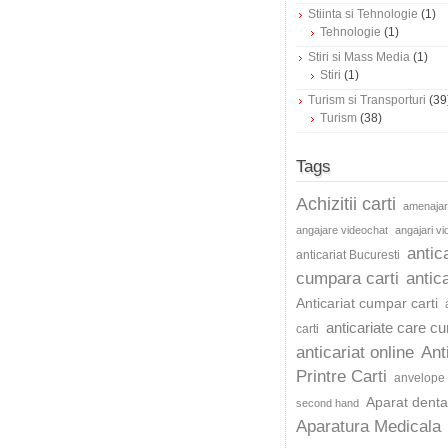
Stiinta si Tehnologie
(1)
Tehnologie
(1)
Stiri si Mass Media
(1)
Stiri
(1)
Turism si Transporturi
(39
Turism
(38)
Tags
Achizitii carti
amenajar
angajare videochat
angajari v
antic
anticariat Bucuresti
cumpara carti
antica
Anticariat cumpar carti
anticariate care c
carti
anticariat online
Ant
Printre Carti
anvelope 
Aparat dentar
second hand
Aparatura Medicala