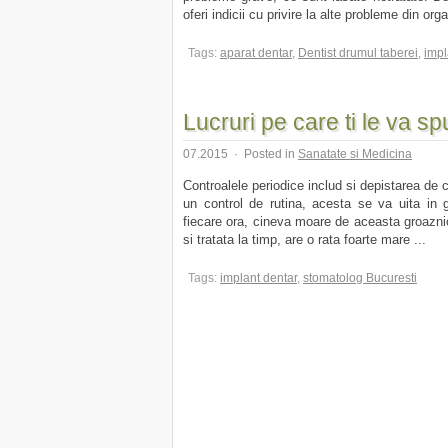
oferi indicii cu privire la alte probleme din org
Tags:
aparat dentar
,
Dentist drumul taberei
,
impl
Lucruri pe care ti le va sp
07.2015
·
Posted in
Sanatate si Medicina
Controalele periodice includ si depistarea de c
un control de rutina, acesta se va uita in 
fiecare ora, cineva moare de aceasta groazni
si tratata la timp, are o rata foarte mare ...
Tags:
implant dentar
,
stomatolog Bucuresti