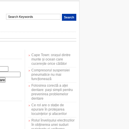
Cape Town: orașul dintre
munte și ocean care
cucerește orice călător
Compresorul suspensiei
pneumatice nu mai
funcționează
Folosirea corectă a aței
dentare: pași simpli pentru
prevenirea problemelor
dentare
Ce rol are o stație de
epurare în protejarea
locuințelor și afacerilor
Rolul învelișului electrozilor
în obținerea unei suduri