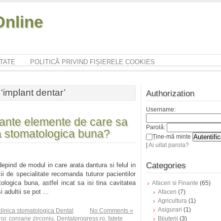
nline
ITATE
POLITICĂ PRIVIND FIȘIERELE COOKIES
‘implant dentar’
Authorization
Username:
tante elemente de care sa
Parolă:
ica stomatologica buna?
Ține-mă minte
|
Ai uitat parola?
Categories
depind de modul in care arata dantura si felul in
cii de specialitate recomanda tuturor pacientilor
logica buna, astfel incat sa isi tina cavitatea
Afaceri si Finante
(65)
 adultii se pot ...
Afaceri
(7)
Agricultura
(1)
Asigurari
(1)
clinica stomatologica Dental
No Comments »
ror
,
coroane zirconiu
,
Dentalprogress.ro
,
fatete
Bijuterii
(3)