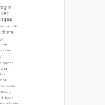
l
 regim
carti
umpar
dale
dale curte
t drumul
age
ca de
la
implant
ar
te second
curesti
latii
ished
magazin online
masaj
c Timisoara
sini de inchiriat