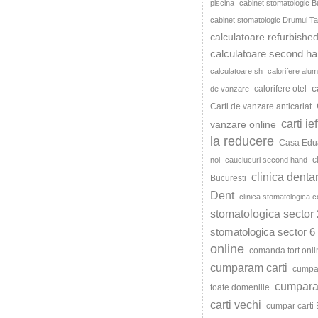
piscina
cabinet stomatologic B
cabinet stomatologic Drumul Ta
calculatoare refurbishe
calculatoare second h
calculatoare sh
calorifere alum
c
calorifere otel
de vanzare
Carti de vanzare anticariat
carti ie
vanzare online
la reducere
Casa Edu
c
noi
cauciucuri second hand
clinica denta
Bucuresti
Dent
clinica stomatologica c
stomatologica sector 
stomatologica sector 6
online
comanda tort onli
cumparam carti
cumpar
cumparat
toate domeniile
carti vechi
cumpar carti 