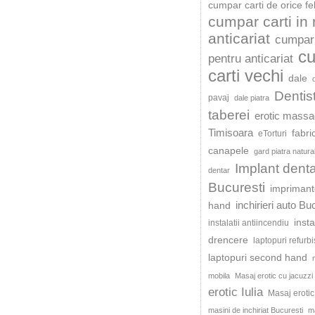
cumpar carti de orice fe
cumpar carti in
anticariat
cumpar 
c
pentru anticariat
carti vechi
dale
Dentis
pavaj
dale piatra
taberei
erotic mass
Timisoara
fabri
eTorturi
canapele
gard piatra natura
Implant dent
dentar
Bucuresti
impriman
inchirieri auto Bu
hand
insta
instalatii antiincendiu
drencere
laptopuri refurb
laptopuri second hand
mobila
Masaj erotic cu jacuzzi
erotic Iulia
Masaj eroti
masini de inchiriat Bucuresti
ma