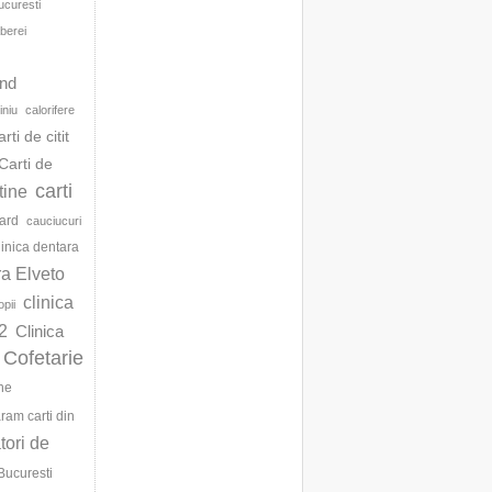
ucuresti
berei
d
and
iniu
calorifere
arti de citit
Carti de
carti
ftine
ard
cauciucuri
linica dentara
ra Elveto
clinica
opii
2
Clinica
Cofetarie
ne
am carti din
ori de
Bucuresti