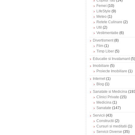
Copilul Tau
(14)
Femei
(10)
LifeStyle
(9)
Meteo
(1)
Retete Culinare
(2)
Util
(2)
Vestimentatie
(6)
Divertisment
(8)
Film
(1)
Timp Liber
(5)
Educatie si Invatamant
(5
Imobiliare
(5)
Proiecte Imobiliare
(1)
Internet
(1)
Blog
(1)
Sanatate si Medicina
(193
Clinici Private
(15)
Medicina
(1)
Sanatate
(147)
Servicii
(43)
Constructii
(2)
Cursuri si meditatii
(1)
Servicii Diverse
(35)