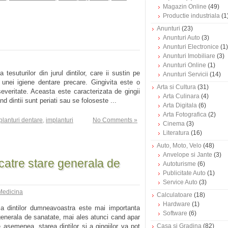
Magazin Online
(49)
Productie industriala
(1
Anunturi
(23)
Anunturi Auto
(3)
Anunturi Electronice
(1)
Anunturi Imobiliare
(3)
Anunturi Online
(1)
 tesuturilor din jurul dintilor, care ii sustin pe
Anunturi Servicii
(14)
 unei igiene dentare precare. Gingivita este o
Arta si Cultura
(31)
everitate. Aceasta este caracterizata de gingii
Arta Culinara
(4)
d dintii sunt periati sau se foloseste ...
Arta Digitala
(6)
Arta Fotografica
(2)
planturi dentare
,
implanturi
No Comments »
Cinema
(3)
Literatura
(16)
Auto, Moto, Velo
(48)
Anvelope si Jante
(3)
 catre stare generala de
Autoturisme
(6)
Publicitate Auto
(1)
Service Auto
(3)
Medicina
Calculatoare
(18)
Hardware
(1)
a dintilor dumneavoastra este mai importanta
Software
(6)
generala de sanatate, mai ales atunci cand apar
asemenea, starea dintilor si a gingiilor va pot
Casa si Gradina
(82)