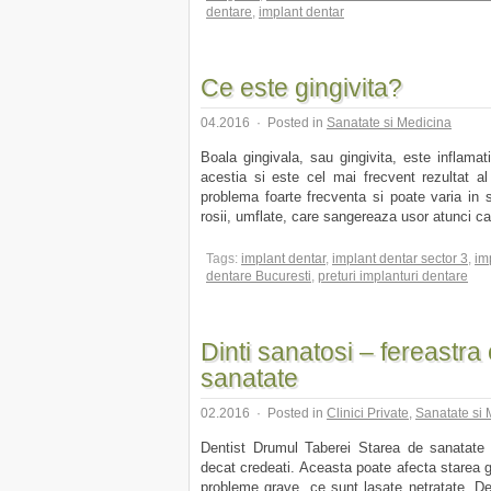
dentare
,
implant dentar
Ce este gingivita?
04.2016
·
Posted in
Sanatate si Medicina
Boala gingivala, sau gingivita, este inflamatia
acestia si este cel mai frecvent rezultat al
problema foarte frecventa si poate varia in s
rosii, umflate, care sangereaza usor atunci can
Tags:
implant dentar
,
implant dentar sector 3
,
im
dentare Bucuresti
,
preturi implanturi dentare
Dinti sanatosi – fereastra
sanatate
02.2016
·
Posted in
Clinici Private
,
Sanatate si 
Dentist Drumul Taberei Starea de sanatate 
decat credeati. Aceasta poate afecta starea 
probleme grave, ce sunt lasate netratate. De 