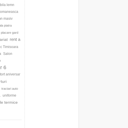
bila lemn
 romaneasca
mn masiv
la piatra
placare gard
rent a
ariat
ic Timisoara
a
Salon
e
r 6
tort aniversar
rturi
tractari auto
uniforme
1
le termice