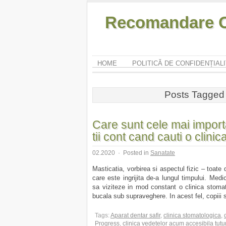
Recomandare O
HOME
POLITICĂ DE CONFIDENȚIAL
Posts Tagged 
Care sunt cele mai impor
tii cont cand cauti o clin
02.2020
·
Posted in
Sanatate
Masticatia, vorbirea si aspectul fizic – toate 
care este ingrijita de-a lungul timpului. Medi
sa viziteze in mod constant o clinica stomato
bucala sub supraveghere. In acest fel, copiii si
Tags:
Aparat dentar safir
,
clinica stomatologica
,
Progress
,
clinica vedetelor acum accesibila tutu