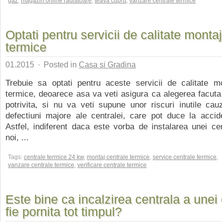
gaz
,
magazin online radiatoare
,
teava cupru
,
vanzare centrale termice
Optati pentru servicii de calitate monta
termice
01.2015
·
Posted in
Casa si Gradina
Trebuie sa optati pentru aceste servicii de calitate mo
termice, deoarece asa va veti asigura ca alegerea facut
potrivita, si nu va veti supune unor riscuri inutile ca
defectiuni majore ale centralei, care pot duce la accid
Astfel, indiferent daca este vorba de instalarea unei ce
noi, ...
Tags:
centrale termice 24 kw
,
montaj centrale termice
,
service centrale termice
,
vanzare centrale termice
,
verificare centrale termice
Este bine ca incalzirea centrala a unei
fie pornita tot timpul?