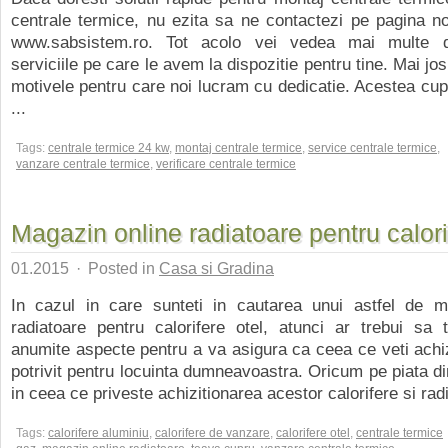
centrale termice, nu ezita sa ne contactezi pe pagina n
www.sabsistem.ro. Tot acolo vei vedea mai multe de
serviciile pe care le avem la dispozitie pentru tine. Mai j
motivele pentru care noi lucram cu dedicatie. Acestea cupr
...
Tags:
centrale termice 24 kw
,
montaj centrale termice
,
service centrale termice
,
vanzare centrale termice
,
verificare centrale termice
Magazin online radiatoare pentru calori
01.2015
·
Posted in
Casa si Gradina
In cazul in care sunteti in cautarea unui astfel de m
radiatoare pentru calorifere otel, atunci ar trebui sa 
anumite aspecte pentru a va asigura ca ceea ce veti achiz
potrivit pentru locuinta dumneavoastra. Oricum pe piata di
in ceea ce priveste achizitionarea acestor calorifere si radi
Tags:
calorifere aluminiu
,
calorifere de vanzare
,
calorifere otel
,
centrale termice