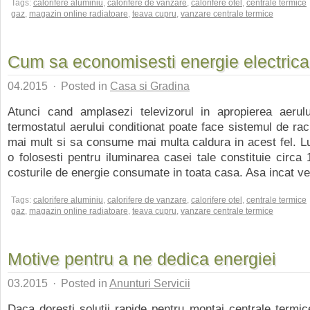
Tags:
calorifere aluminiu
,
calorifere de vanzare
,
calorifere otel
,
centrale termice
gaz
,
magazin online radiatoare
,
teava cupru
,
vanzare centrale termice
Cum sa economisesti energie electric
04.2015
·
Posted in
Casa si Gradina
Atunci cand amplasezi televizorul in apropierea aerului
termostatul aerului conditionat poate face sistemul de rac
mai mult si sa consume mai multa caldura in acest fel. 
o folosesti pentru iluminarea casei tale constituie circa 
costurile de energie consumate in toata casa. Asa incat vet
Tags:
calorifere aluminiu
,
calorifere de vanzare
,
calorifere otel
,
centrale termice
gaz
,
magazin online radiatoare
,
teava cupru
,
vanzare centrale termice
Motive pentru a ne dedica energiei
03.2015
·
Posted in
Anunturi Servicii
Daca doresti solutii rapide pentru montaj centrale termice