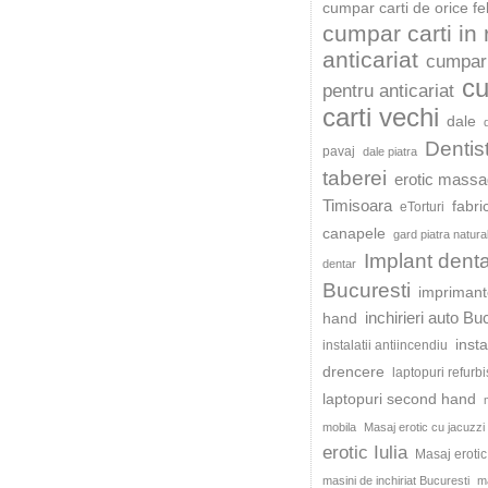
cumpar carti de orice fe
cumpar carti in
anticariat
cumpar 
c
pentru anticariat
carti vechi
dale
Dentis
pavaj
dale piatra
taberei
erotic mass
Timisoara
fabri
eTorturi
canapele
gard piatra natura
Implant dent
dentar
Bucuresti
impriman
inchirieri auto Bu
hand
insta
instalatii antiincendiu
drencere
laptopuri refurb
laptopuri second hand
mobila
Masaj erotic cu jacuzzi
erotic Iulia
Masaj eroti
masini de inchiriat Bucuresti
ma