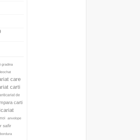
)
i gradina
ideochat
ariat care
riat carti
anticariat de
umpara carti
icariat
noi
anvelope
 safir
bordura