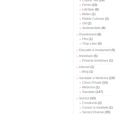
Copilul Tau
(14)
Femei
(10)
LifeStyle
(9)
Meteo
(1)
Retete Culinare
(2)
Util
(2)
Vestimentatie
(6)
Divertisment
(8)
Film
(1)
Timp Liber
(5)
Educatie si Invatamant
(5
Imobiliare
(5)
Proiecte Imobiliare
(1)
Internet
(1)
Blog
(1)
Sanatate si Medicina
(193
Clinici Private
(15)
Medicina
(1)
Sanatate
(147)
Servicii
(43)
Constructii
(2)
Cursuri si meditatii
(1)
Servicii Diverse
(35)