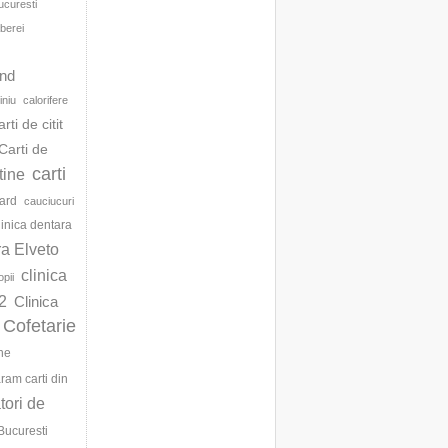
ucuresti
berei
d
and
iniu
calorifere
arti de citit
Carti de
carti
ftine
ard
cauciucuri
linica dentara
ra Elveto
clinica
opii
2
Clinica
Cofetarie
ne
am carti din
ori de
Bucuresti