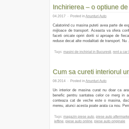
Inchirierea – o optiune d
04.2017
·
Posted in
Anunturi Auto
Calatorind cu masina puteti avea parte de exper
mijloace de transport. Aceasta va ofera confo
faceti oricate opriri doriti si aproape de fie
reduse decat alte modalitati de transport. Nu .
Tags:
masini de inchiriat in Bucuresti
,
rent a car
Cum sa cureti interiorul u
08.2014
·
Posted in
Anunturi Auto
Un interior de masina curat nu doar ca ar
benefic pentru santatea celor ce merg in a
conteaza cat de veche este o masina, daca i
mereu, atunci acesta poate arata ca nou. Pent
Tags:
magazin piese auto
,
piese auto aftermark
ieftine
,
piese auto online
,
piese auto originale