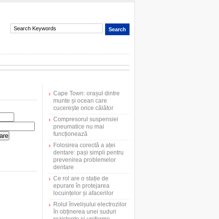
Cape Town: orașul dintre
munte și ocean care
cucerește orice călător
Compresorul suspensiei
pneumatice nu mai
funcționează
Folosirea corectă a aței
dentare: pași simpli pentru
prevenirea problemelor
dentare
Ce rol are o stație de
epurare în protejarea
locuințelor și afacerilor
Rolul învelișului electrozilor
în obținerea unei suduri