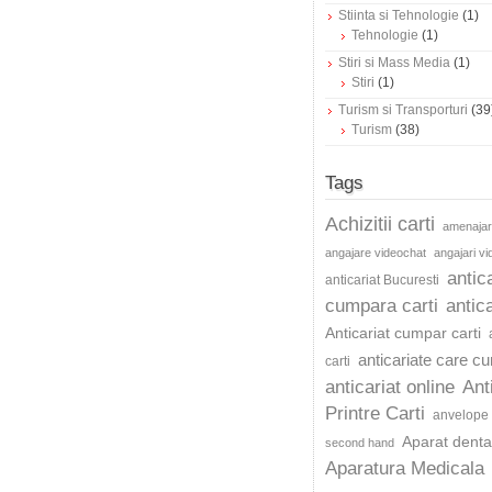
Stiinta si Tehnologie
(1)
Tehnologie
(1)
Stiri si Mass Media
(1)
Stiri
(1)
Turism si Transporturi
(39
Turism
(38)
Tags
Achizitii carti
amenajar
angajare videochat
angajari v
antic
anticariat Bucuresti
cumpara carti
antica
Anticariat cumpar carti
anticariate care c
carti
anticariat online
Ant
Printre Carti
anvelope 
Aparat dentar
second hand
Aparatura Medicala