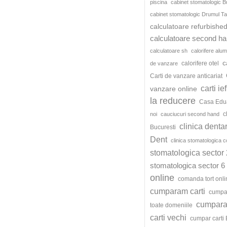
piscina
cabinet stomatologic B
cabinet stomatologic Drumul Ta
calculatoare refurbishe
calculatoare second h
calculatoare sh
calorifere alum
c
calorifere otel
de vanzare
Carti de vanzare anticariat
carti ie
vanzare online
la reducere
Casa Edu
c
noi
cauciucuri second hand
clinica denta
Bucuresti
Dent
clinica stomatologica c
stomatologica sector 
stomatologica sector 6
online
comanda tort onli
cumparam carti
cumpar
cumparat
toate domeniile
carti vechi
cumpar carti 