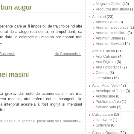
Magazin Online
(49)
e bun augur
Productie industriala
(1
Anunturi
(23)
Anunturi Auto
(3)
iente care ar fi imposibil de trait folosind alte
Anunturi Electronice
(1)
rtul de a alege ruta dorita, in timpul dorit, sa
Anunturi Imobiliare
(3)
care data, o calatorie cu masina are costuri mai
Anunturi Online
(1)
..
Anunturi Servicii
(14)
Arta si Cultura
(31)
 Bucuresti
No Comments »
Arta Culinara
(4)
Arta Digitala
(6)
Arta Fotografica
(2)
nei masini
Cinema
(3)
Literatura
(16)
Auto, Moto, Velo
(48)
Anvelope si Jante
(3)
ata grozav dar este de asemenea si mult mai
Autoturisme
(6)
cea masina, atat soferul cat si pasagerii. Nu
Publicitate Auto
(1)
nteriorul acesteia a fost ingrijit si mentinut
Service Auto
(3)
ru ...
Calculatoare
(18)
Hardware
(1)
et
,
piese auto comenzi
,
piese auto
No Comments »
Software
(6)
Casa si Gradina
(82)