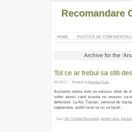
Recomandare O
HOME
POLITICĂ DE CONFIDENȚIAL
Archive for the ‘An
Tot ce ar trebui sa stiti d
05.2017
·
Posted in
Anunturi Auto
Asistenta rutiera este un serviciu oferit de 
soferi atunci cand acestia nu reusesc sa-s
defectiuni. La Alo Tractari, serviciul de tracta
saptamana, astfel incat sa nu va faceti ...
Tags:
Alo Tractari Bucuresti
,
tractari auto
,
tractar