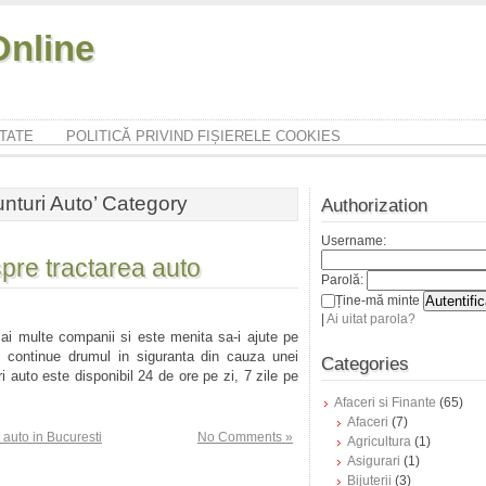
nline
ITATE
POLITICĂ PRIVIND FIȘIERELE COOKIES
unturi Auto’ Category
Authorization
Username:
espre tractarea auto
Parolă:
Ține-mă minte
|
Ai uitat parola?
mai multe companii si este menita sa-i ajute pe
i continue drumul in siguranta din cauza unei
Categories
ri auto este disponibil 24 de ore pe zi, 7 zile pe
Afaceri si Finante
(65)
Afaceri
(7)
i auto in Bucuresti
No Comments »
Agricultura
(1)
Asigurari
(1)
Bijuterii
(3)