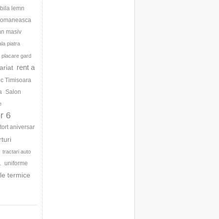
bila lemn
 romaneasca
mn masiv
la piatra
placare gard
rent a
ariat
ic Timisoara
a
Salon
e
r 6
tort aniversar
rturi
tractari auto
uniforme
1
le termice