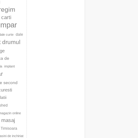
l
 regim
carti
umpar
dale
dale curte
t drumul
age
ca de
la
implant
ar
te second
curesti
latii
ished
magazin online
masaj
c Timisoara
sini de inchiriat