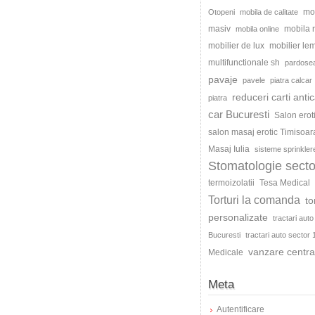
mo
Otopeni
mobila de calitate
masiv
mobila
mobila online
mobilier de lux
mobilier le
multifunctionale sh
pardosea
pavaje
pavele
piatra calcar
reduceri carti antic
piatra
car Bucuresti
Salon erot
salon masaj erotic Timisoar
Masaj Iulia
sisteme sprinkler
Stomatologie secto
termoizolatii
Tesa Medical
Torturi la comanda
to
personalizate
tractari auto
Bucuresti
tractari auto sector 
vanzare centra
Medicale
Meta
Autentificare