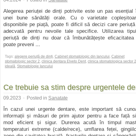
Alegerea periuței de dinți potrivite este un pas esențial
unei bune sănătăți orale. Cu o varietate copleșitoa
disponibile pe piață, poate fi dificil să decizi care periu
adecvată pentru nevoile tale specifice. Utilizarea tipu
periuță de dinți nu doar că îmbunătățește eficacitatea 
poate preveni ...
Tags:
alegere periuță de dinți
,
Cabinet stomatologic din Iancului
,
Cabinet
stomatologic sector 2
,
clinica dentara Elveto Dent
,
clinica stomatologica sector 
ideală
,
Stomatologie Iancului
Ce trebuie sa stim despre urgentele de
09.2023
·
Posted in
Sanatate
În cazul unei urgente dentare, este important să cun
informații și măsuri de prim ajutor pentru a face față sit
mod eficient și sigur. Durerea acută în timpul mast
temperaturi extreme (calde/rece), umflarea feței, gingiil
zone din cavitatea bucală, fracturile dentare și sângerări