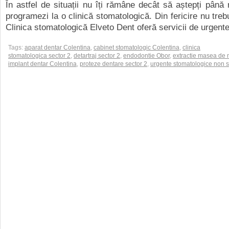
În astfel de situații nu îți rămâne decât să aștepți până 
programezi la o clinică stomatologică. Din fericire nu treb
Clinica stomatologică Elveto Dent oferă servicii de urgente 
Tags:
aparat dentar Colentina
,
cabinet stomatologic Colentina
,
clinica
stomatologica sector 2
,
detartraj sector 2
,
endodontie Obor
,
extractie masea de 
implant dentar Colentina
,
proteze dentare sector 2
,
urgente stomatologice non 