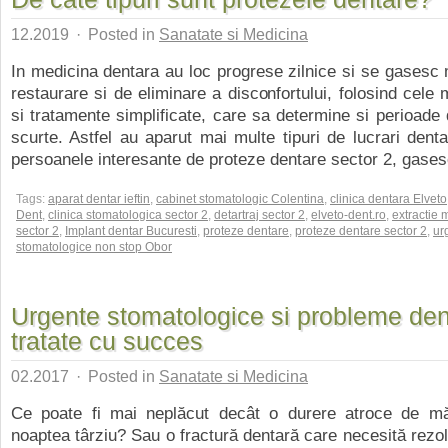
12.2019
·
Posted in
Sanatate si Medicina
In medicina dentara au loc progrese zilnice si se gasesc
restaurare si de eliminare a disconfortului, folosind cele 
si tratamente simplificate, care sa determine si perioade
scurte. Astfel au aparut mai multe tipuri de lucrari denta
persoanele interesante de proteze dentare sector 2, gasesc
Tags:
aparat dentar ieftin
,
cabinet stomatologic Colentina
,
clinica dentara Elveto
Dent
,
clinica stomatologica sector 2
,
detartraj sector 2
,
elveto-dent.ro
,
extractie
sector 2
,
Implant dentar Bucuresti
,
proteze dentare
,
proteze dentare sector 2
,
ur
stomatologice non stop Obor
Urgente stomatologice si probleme den
tratate cu succes
02.2017
·
Posted in
Sanatate si Medicina
Ce poate fi mai neplăcut decât o durere atroce de mă
noaptea târziu? Sau o fractură dentară care necesită rezo