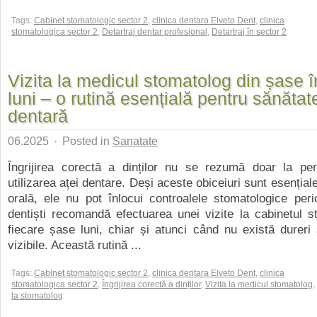
Tags:
Cabinet stomatologic sector 2
,
clinica dentara Elveto Dent
,
clinica
stomatologica sector 2
,
Detartraj dentar profesional
,
Detartraj în sector 2
Vizita la medicul stomatolog din șase 
luni – o rutină esențială pentru sănătat
dentară
06.2025
·
Posted in
Sanatate
Îngrijirea corectă a dinților nu se rezumă doar la peri
utilizarea aței dentare. Deși aceste obiceiuri sunt esențial
orală, ele nu pot înlocui controalele stomatologice peri
dentiști recomandă efectuarea unei vizite la cabinetul s
fiecare șase luni, chiar și atunci când nu există durer
vizibile. Această rutină ...
Tags:
Cabinet stomatologic sector 2
,
clinica dentara Elveto Dent
,
clinica
stomatologica sector 2
,
Îngrijirea corectă a dinților
,
Vizita la medicul stomatolog
,
la stomatolog