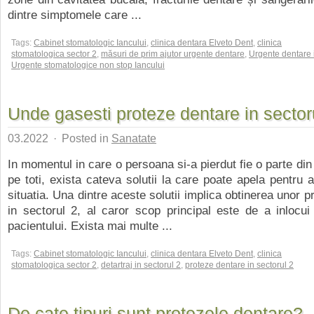
dintre simptomele care ...
Tags:
Cabinet stomatologic Iancului
,
clinica dentara Elveto Dent
,
clinica
stomatologica sector 2
,
măsuri de prim ajutor urgente dentare
,
Urgente dentare 
Urgente stomatologice non stop Iancului
Unde gasesti proteze dentare in sector
03.2022
·
Posted in
Sanatate
In momentul in care o persoana si-a pierdut fie o parte din d
pe toti, exista cateva solutii la care poate apela pentru a
situatia. Una dintre aceste solutii implica obtinerea unor 
in sectorul 2, al caror scop principal este de a inlocui d
pacientului. Exista mai multe ...
Tags:
Cabinet stomatologic Iancului
,
clinica dentara Elveto Dent
,
clinica
stomatologica sector 2
,
detartraj in sectorul 2
,
proteze dentare in sectorul 2
De cate tipuri sunt protezele dentare?