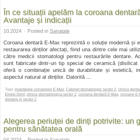
În ce situații apelăm la coroana denta
Avantaje și indicații
10.2024
·
Posted in
Sanatate
Coroana dentară E-Max reprezintă o soluție modernă și e
restaurarea dinților afectați, fiind una dintre cele mai utili
către medicii stomatologi pentru restaurările dentare. 
sunt fabricate dintr-un tip special de ceramică (disilicat 
oferă o combinație unică de durabilitate și estetică, i
aspectul natural al dinților. Datorită ...
Tags:
Avantajele coroanelor E-Max
,
Cabinet stomatologic sector 2
,
clinica denta
Elveto Dent
,
clinica stomatologica sector 2
,
coroana dentară E-Max
,
coroane E
dentare in sector 2
Alegerea periuței de dinți potrivite: un 
pentru sănătatea orală
04.2024
·
Posted in
Sanatate