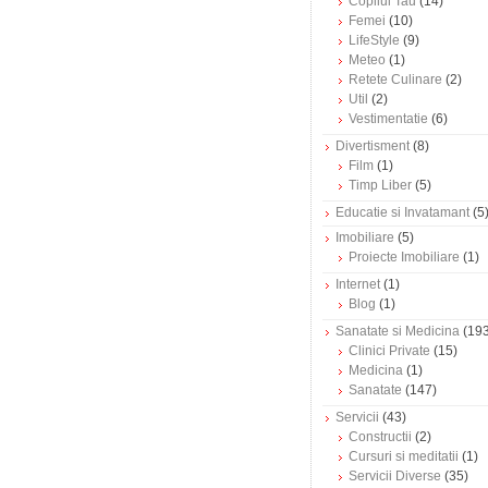
Copilul Tau
(14)
Femei
(10)
LifeStyle
(9)
Meteo
(1)
Retete Culinare
(2)
Util
(2)
Vestimentatie
(6)
Divertisment
(8)
Film
(1)
Timp Liber
(5)
Educatie si Invatamant
(5
Imobiliare
(5)
Proiecte Imobiliare
(1)
Internet
(1)
Blog
(1)
Sanatate si Medicina
(193
Clinici Private
(15)
Medicina
(1)
Sanatate
(147)
Servicii
(43)
Constructii
(2)
Cursuri si meditatii
(1)
Servicii Diverse
(35)