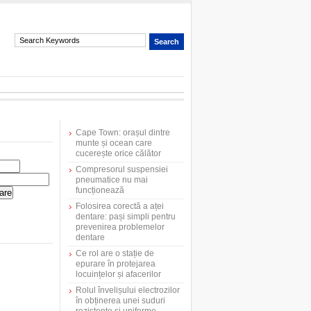
Cape Town: orașul dintre
munte și ocean care
cucerește orice călător
Compresorul suspensiei
pneumatice nu mai
funcționează
Folosirea corectă a aței
dentare: pași simpli pentru
prevenirea problemelor
dentare
Ce rol are o stație de
epurare în protejarea
locuințelor și afacerilor
Rolul învelișului electrozilor
în obținerea unei suduri