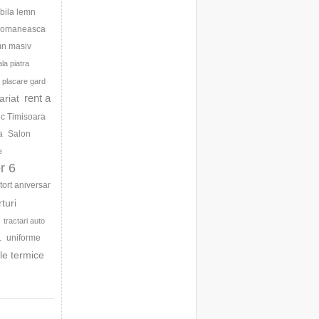
bila lemn
 romaneasca
mn masiv
la piatra
placare gard
rent a
ariat
ic Timisoara
a
Salon
e
r 6
tort aniversar
rturi
tractari auto
uniforme
1
le termice