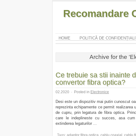
Recomandare O
HOME
POLITICĂ DE CONFIDENȚIAL
Archive for the ‘E
Ce trebuie sa stii inainte 
convertor fibra optica?
02.2020
·
Posted in
Electronice
Desi este un dispozitiv mai putin cunoscut oa
reprezinta echipamente ce permit realizarea 
de cupru, prin legatura de fibra optica. Prin
care le indeplineste cu succes, asa cum su
extinderea legaturilor ...
Tags:
adaptor fibra optica
,
cablu coaxial
,
cablu f