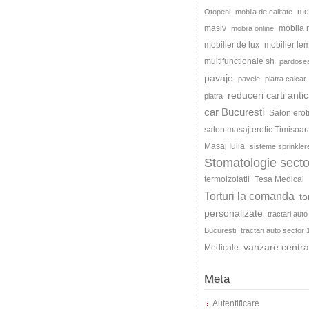
mo
Otopeni
mobila de calitate
masiv
mobila
mobila online
mobilier de lux
mobilier le
multifunctionale sh
pardosea
pavaje
pavele
piatra calcar
reduceri carti antic
piatra
car Bucuresti
Salon erot
salon masaj erotic Timisoar
Masaj Iulia
sisteme sprinkler
Stomatologie secto
termoizolatii
Tesa Medical
Torturi la comanda
to
personalizate
tractari auto
Bucuresti
tractari auto sector 
vanzare centra
Medicale
Meta
Autentificare