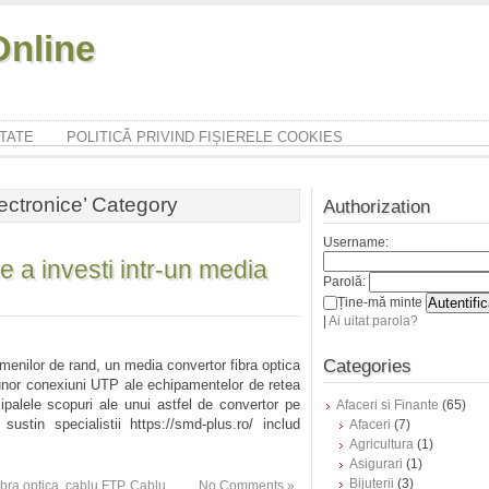
nline
ITATE
POLITICĂ PRIVIND FIȘIERELE COOKIES
lectronice’ Category
Authorization
Username:
de a investi intr-un media
Parolă:
Ține-mă minte
|
Ai uitat parola?
Categories
menilor de rand, un media convertor fibra optica
unor conexiuni UTP ale echipamentelor de retea
cipalele scopuri ale unui astfel de convertor pe
Afaceri si Finante
(65)
stin specialistii https://smd-plus.ro/ includ
Afaceri
(7)
Agricultura
(1)
Asigurari
(1)
Bijuterii
(3)
ibra optica
,
cablu FTP
,
Cablu
No Comments »