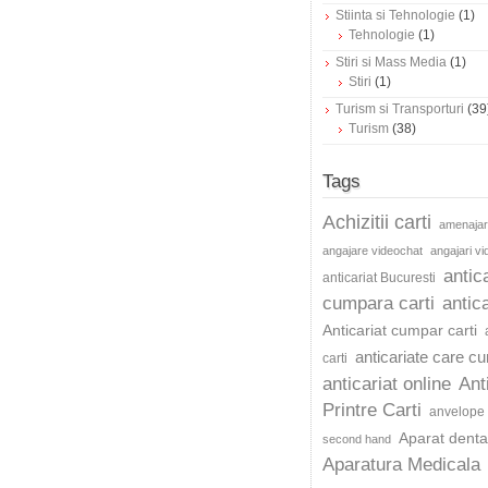
Stiinta si Tehnologie
(1)
Tehnologie
(1)
Stiri si Mass Media
(1)
Stiri
(1)
Turism si Transporturi
(39
Turism
(38)
Tags
Achizitii carti
amenajar
angajare videochat
angajari v
antic
anticariat Bucuresti
cumpara carti
antica
Anticariat cumpar carti
anticariate care c
carti
anticariat online
Ant
Printre Carti
anvelope 
Aparat dentar
second hand
Aparatura Medicala