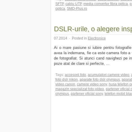
SFTP
,
cablu UTP
,
media convertor fibra optica
,
p
optica
,
SMD-Plus.ro
DSLR-urile, o alegere ins
07.2014
·
Posted in
Electronice
Ai o mare pasiune si iubire pentru fotografie 
avea la indemana, fie ca este camera foto a t
de fotografiat. Si atunci cand navighezi pe in
poze atat de clare si perfecte, ...
Tags:
accesorii foto
,
acumulatori camere video
,
foto dslr nikon
,
aparate foto dslr olympus
,
aparat
video canon
,
camere video sony
,
husa telefon o
magazin specializat foto-video
,
partener oficial
olympus
,
partener oficial sony
,
telefon mobil bla