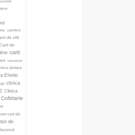
ucuresti
berei
d
and
iniu
calorifere
arti de citit
Carti de
carti
ftine
ard
cauciucuri
linica dentara
ra Elveto
clinica
opii
2
Clinica
Cofetarie
ne
am carti din
ori de
Bucuresti