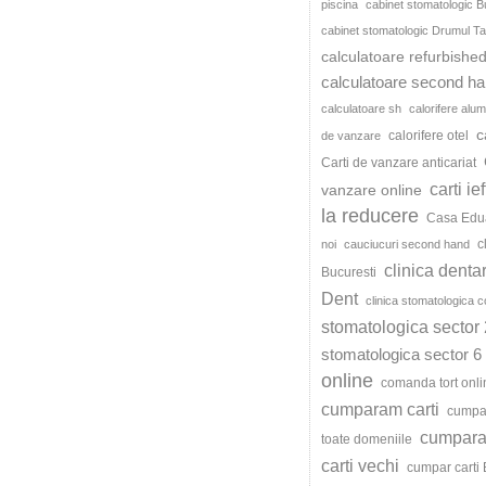
piscina
cabinet stomatologic B
cabinet stomatologic Drumul Ta
calculatoare refurbishe
calculatoare second h
calculatoare sh
calorifere alum
c
calorifere otel
de vanzare
Carti de vanzare anticariat
carti ie
vanzare online
la reducere
Casa Edu
c
noi
cauciucuri second hand
clinica denta
Bucuresti
Dent
clinica stomatologica c
stomatologica sector 
stomatologica sector 6
online
comanda tort onli
cumparam carti
cumpar
cumparat
toate domeniile
carti vechi
cumpar carti 