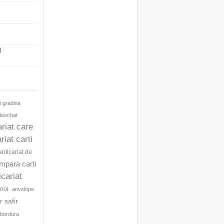
)
i gradina
ideochat
ariat care
riat carti
anticariat de
umpara carti
icariat
noi
anvelope
 safir
bordura