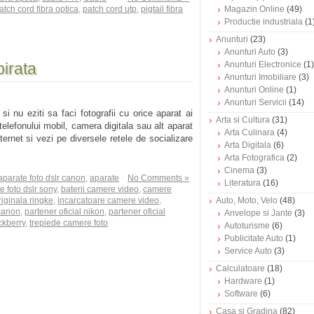
atch cord fibra optica
,
patch cord utp
,
pigtail fibra
Magazin Online
(49)
Productie industriala
(1
Anunturi
(23)
Anunturi Auto
(3)
pirata
Anunturi Electronice
(1)
Anunturi Imobiliare
(3)
Anunturi Online
(1)
Anunturi Servicii
(14)
si nu eziti sa faci fotografii cu orice aparat ai
Arta si Cultura
(31)
elefonului mobil, camera digitala sau alt aparat
Arta Culinara
(4)
ternet si vezi pe diversele retele de socializare
Arta Digitala
(6)
Arta Fotografica
(2)
Cinema
(3)
aparate foto dslr canon
,
aparate
No Comments »
Literatura
(16)
e foto dslr sony
,
baterii camere video
,
camere
riginala ringke
,
incarcatoare camere video
,
Auto, Moto, Velo
(48)
 canon
,
partener oficial nikon
,
partener oficial
Anvelope si Jante
(3)
ckberry
,
trepiede camere foto
Autoturisme
(6)
Publicitate Auto
(1)
Service Auto
(3)
Calculatoare
(18)
Hardware
(1)
Software
(6)
Casa si Gradina
(82)