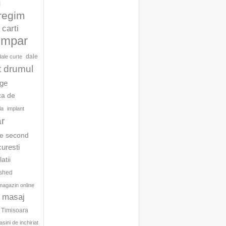
l
 regim
carti
umpar
dale
dale curte
t drumul
age
ca de
la
implant
ar
te second
curesti
latii
ished
magazin online
masaj
c Timisoara
sini de inchiriat