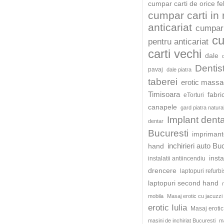
cumpar carti de orice fe
cumpar carti in
anticariat
cumpar 
c
pentru anticariat
carti vechi
dale
Dentis
pavaj
dale piatra
taberei
erotic mass
Timisoara
fabri
eTorturi
canapele
gard piatra natura
Implant dent
dentar
Bucuresti
impriman
inchirieri auto Bu
hand
insta
instalatii antiincendiu
drencere
laptopuri refurb
laptopuri second hand
mobila
Masaj erotic cu jacuzzi
erotic Iulia
Masaj eroti
masini de inchiriat Bucuresti
ma