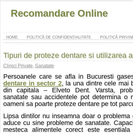
Recomandare Online
HOME
POLITICĂ DE CONFIDENȚIALITATE
POLITICĂ PRIVI
Tipuri de proteze dentare si utilizarea 
Clinici Private
,
Sanatate
Persoanele care se afla in Bucuresti gas
dentare in sector 2
, la una dintre cele mai 
din capitala
–
Elveto
D
ent
.
Varsta, pro
sanatate sau accidentele pot determina o 
oameni sa poarte proteze dentare pe tot parcur
Lipsa dintilor nu inseamna doar o problema e
aduce cu sine probleme
d
e sanatate. Capac
mesteca alimentele corect este esentiala