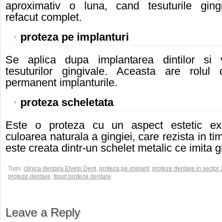
aproximativ o luna, cand tesuturile ging
refacut complet.
proteza pe implanturi
Se aplica dupa implantarea dintilor si 
tesuturilor gingivale. Aceasta are rolul
permanent implanturile.
proteza scheletata
Este o proteza cu un aspect estetic ex
culoarea naturala a gingiei, care rezista in t
este creata dintr-un schelet metalic ce imita g
Tags:
clinica dentara Elveto Dent
,
proteza pe implant
,
proteze dentare in sector 
proteze dentare
,
tipuri proteze dentare
Leave a Reply