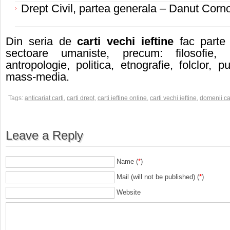
Drept Civil, partea generala – Danut Corno
Din seria de
carti vechi ieftine
fac parte 
sectoare umaniste, precum: filosofie, s
antropologie, politica, etnografie, folclor, pu
mass-media.
Tags:
anticariat carti
,
carti drept
,
carti ieftine online
,
carti vechi ieftine
,
domenii ca
Leave a Reply
Name (
*
)
Mail (will not be published) (
*
)
Website