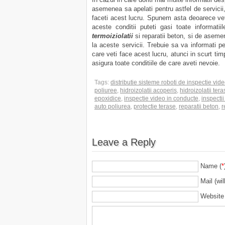
asemenea sa apelati pentru astfel de servici
faceti acest lucru. Spunem asta deoarece veti
aceste conditii puteti gasi toate informati
termoiziolatii
si reparatii beton, si de aseme
la aceste servicii. Trebuie sa va informati pe
care veti face acest lucru, atunci in scurt tim
asigura toate conditiile de care aveti nevoie.
Tags:
distributie sisteme roboti de inspectie vid
poliuree
,
hidroizolatii acoperis
,
hidroizolatii tera
epoxidice
,
inspectie video in conducte
,
inspecti
auto poliurea
,
protectie terase
,
reparatii beton
,
r
Leave a Reply
Name (
*
Mail (wil
Website