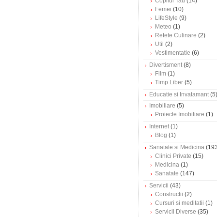
Copilul Tau
(14)
Femei
(10)
LifeStyle
(9)
Meteo
(1)
Retete Culinare
(2)
Util
(2)
Vestimentatie
(6)
Divertisment
(8)
Film
(1)
Timp Liber
(5)
Educatie si Invatamant
(5
Imobiliare
(5)
Proiecte Imobiliare
(1)
Internet
(1)
Blog
(1)
Sanatate si Medicina
(193
Clinici Private
(15)
Medicina
(1)
Sanatate
(147)
Servicii
(43)
Constructii
(2)
Cursuri si meditatii
(1)
Servicii Diverse
(35)