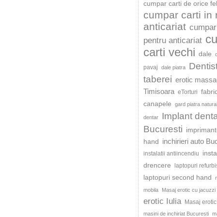
cumpar carti de orice fe
cumpar carti in
anticariat
cumpar 
c
pentru anticariat
carti vechi
dale
Dentis
pavaj
dale piatra
taberei
erotic mass
Timisoara
fabri
eTorturi
canapele
gard piatra natura
Implant dent
dentar
Bucuresti
impriman
inchirieri auto Bu
hand
insta
instalatii antiincendiu
drencere
laptopuri refurb
laptopuri second hand
mobila
Masaj erotic cu jacuzzi
erotic Iulia
Masaj eroti
masini de inchiriat Bucuresti
ma