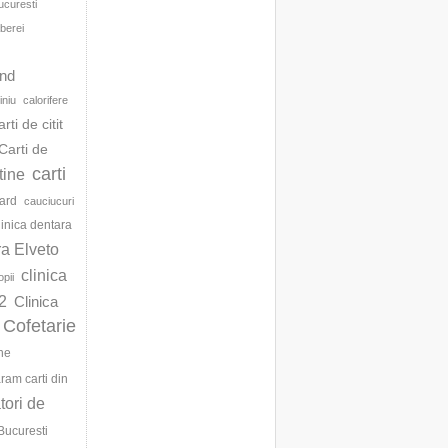
ucuresti
berei
d
and
iniu
calorifere
arti de citit
Carti de
carti
ftine
ard
cauciucuri
linica dentara
ra Elveto
clinica
opii
2
Clinica
Cofetarie
ne
am carti din
ori de
Bucuresti