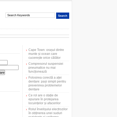
Cape Town: orașul dintre
munte și ocean care
cucerește orice călător
Compresorul suspensiei
pneumatice nu mai
funcționează
Folosirea corectă a aței
dentare: pași simpli pentru
prevenirea problemelor
dentare
Ce rol are o stație de
epurare în protejarea
locuințelor și afacerilor
Rolul învelișului electrozilor
în obținerea unei suduri