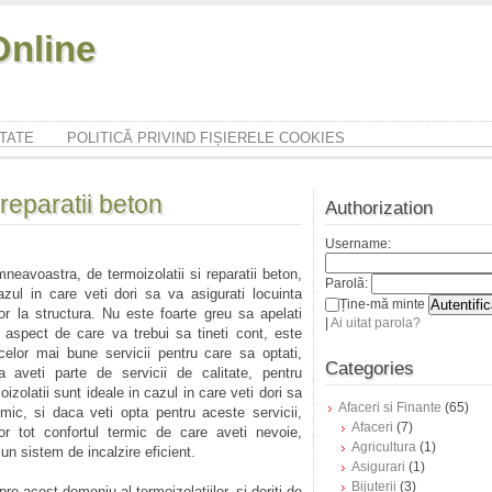
nline
ITATE
POLITICĂ PRIVIND FIȘIERELE COOKIES
 reparatii beton
Authorization
Username:
neavoastra, de termoizolatii si reparatii beton,
Parolă:
zul in care veti dori sa va asigurati locuinta
Ține-mă minte
tor la structura. Nu este foarte greu sa apelati
|
Ai uitat parola?
t aspect de care va trebui sa tineti cont, este
celor mai bune servicii pentru care sa optati,
Categories
 aveti parte de servicii de calitate, pentru
izolatii sunt ideale in cazul in care veti dori sa
Afaceri si Finante
(65)
mic, si daca veti opta pentru aceste servicii,
Afaceri
(7)
or tot confortul termic de care aveti nevoie,
Agricultura
(1)
 un sistem de incalzire eficient.
Asigurari
(1)
Bijuterii
(3)
pre acest domeniu al termoizolatiilor, si doriti de