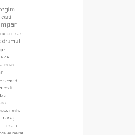
l
 regim
carti
umpar
dale
dale curte
t drumul
age
ca de
la
implant
ar
te second
curesti
latii
ished
magazin online
masaj
c Timisoara
sini de inchiriat