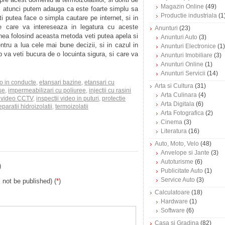
Magazin Online
(49)
i, atunci putem adauga ca este foarte simplu sa
Productie industriala
(1
 putea face o simpla cautare pe internet, si in
ile care va intereseaza in legatura cu aceste
Anunturi
(23)
nea folosind aceasta metoda veti putea apela si
Anunturi Auto
(3)
ntru a lua cele mai bune decizii, si in cazul in
Anunturi Electronice
(1)
p va veti bucura de o locuinta sigura, si care va
Anunturi Imobiliare
(3)
Anunturi Online
(1)
Anunturi Servicii
(14)
eo in conducte
,
etansari bazine
,
etansari cu
Arta si Cultura
(31)
se
,
impermeabilizari cu poliuree
,
injectii cu rasini
Arta Culinara
(4)
i video CCTV
,
inspectii video in puturi
,
protectie
Arta Digitala
(6)
eparatii hidroizolatii
,
termoizolatii
Arta Fotografica
(2)
Cinema
(3)
Literatura
(16)
Auto, Moto, Velo
(48)
Anvelope si Jante
(3)
Autoturisme
(6)
)
Publicitate Auto
(1)
Service Auto
(3)
l not be published) (
*
)
Calculatoare
(18)
Hardware
(1)
Software
(6)
Casa si Gradina
(82)