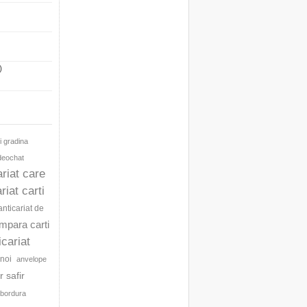
)
i gradina
ideochat
ariat care
riat carti
anticariat de
umpara carti
icariat
noi
anvelope
 safir
bordura