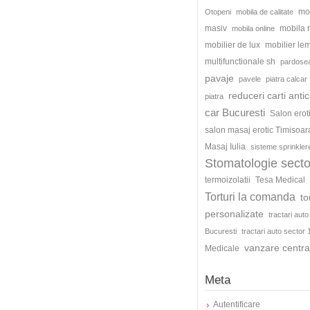
mo
Otopeni
mobila de calitate
masiv
mobila
mobila online
mobilier de lux
mobilier le
multifunctionale sh
pardosea
pavaje
pavele
piatra calcar
reduceri carti antic
piatra
car Bucuresti
Salon erot
salon masaj erotic Timisoar
Masaj Iulia
sisteme sprinkler
Stomatologie secto
termoizolatii
Tesa Medical
Torturi la comanda
to
personalizate
tractari auto
Bucuresti
tractari auto sector 
vanzare centra
Medicale
Meta
Autentificare