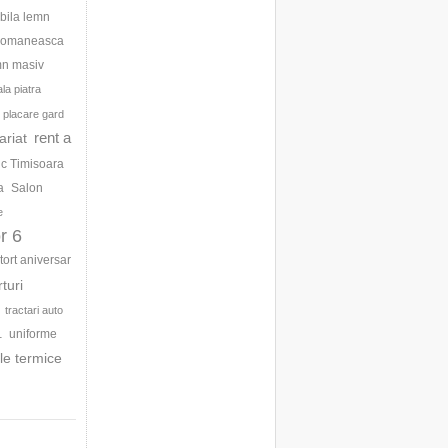
bila lemn
 romaneasca
mn masiv
la piatra
placare gard
rent a
ariat
ic Timisoara
a
Salon
e
r 6
tort aniversar
rturi
tractari auto
uniforme
1
le termice