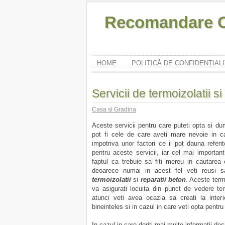
Recomandare O
HOME
POLITICĂ DE CONFIDENȚIAL
Servicii de termoizolatii si
Casa si Gradina
Aceste servicii pentru care puteti opta si dum
pot fi cele de care aveti mare nevoie in ca
impotriva unor factori ce ii pot dauna referi
pentru aceste servicii, iar cel mai importan
faptul ca trebuie sa fiti mereu in cautarea 
deoarece numai in acest fel veti reusi sa
termoizolatii
si
reparatii beton
. Aceste termo
va asigurati locuita din punct de vedere ter
atunci veti avea ocazia sa creati la interi
bineinteles si in cazul in care veti opta pentru
In cazul in care doriti mai multe informatii des