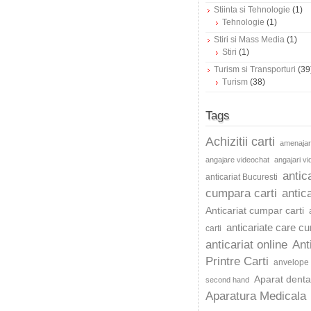
Stiinta si Tehnologie
(1)
Tehnologie
(1)
Stiri si Mass Media
(1)
Stiri
(1)
Turism si Transporturi
(39
Turism
(38)
Tags
Achizitii carti
amenajar
angajare videochat
angajari v
antic
anticariat Bucuresti
cumpara carti
antica
Anticariat cumpar carti
anticariate care c
carti
anticariat online
Ant
Printre Carti
anvelope 
Aparat dentar
second hand
Aparatura Medicala