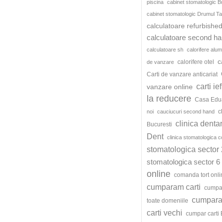
piscina
cabinet stomatologic B
cabinet stomatologic Drumul Ta
calculatoare refurbishe
calculatoare second h
calculatoare sh
calorifere alum
c
calorifere otel
de vanzare
Carti de vanzare anticariat
carti ie
vanzare online
la reducere
Casa Edu
c
noi
cauciucuri second hand
clinica denta
Bucuresti
Dent
clinica stomatologica c
stomatologica sector 
stomatologica sector 6
online
comanda tort onli
cumparam carti
cumpar
cumparat
toate domeniile
carti vechi
cumpar carti 