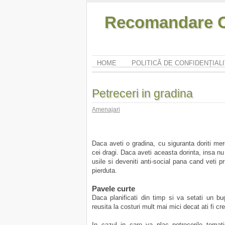
Recomandare O
HOME
POLITICĂ DE CONFIDENȚIAL
Petreceri in gradina
Amenajari
Daca aveti o gradina, cu siguranta doriti mere
cei dragi. Daca aveti aceasta dorinta, insa nu
usile si deveniti anti-social pana cand veti 
pierduta.
Pavele curte
Daca planificati din timp si va setati un bu
reusita la costuri mult mai mici decat ati fi cr
In cazul in care va plac petrecerile temati