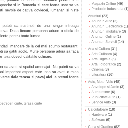
Magazin Online
(49)
preciat si in Romania si este foarte usor sa va
Productie industriala
(1
eti nevoie de cativa dovlecei, lumanari si niste
Anunturi
(23)
Anunturi Auto
(3)
 puteti sa sustineti de unul singur intreaga
Anunturi Electronice
(1)
e ceva. Daca fiecare persoana aduce o sticla de
Anunturi Imobiliare
(3)
ciente pentru toata lumea.
Anunturi Online
(1)
Anunturi Servicii
(14)
ndati mancare de la cel mai scump restaurant.
Arta si Cultura
(31)
eti sa gatiti acolo. Multe persoane adora sa faca
Arta Culinara
(4)
e ava dovedi calitatile culinare.
Arta Digitala
(6)
Arta Fotografica
(2)
na sa aveti si spatiul amenajat. Nu puteti sa va
Cinema
(3)
el mai important aspect este insa sa aveti o mica
Literatura
(16)
diverse
dale terasa
si
pavaj alei
la preturi foarte
Auto, Moto, Velo
(48)
Anvelope si Jante
(3)
Autoturisme
(6)
Publicitate Auto
(1)
Service Auto
(3)
petreceri curte
,
terasa curte
Calculatoare
(18)
Hardware
(1)
Software
(6)
Casa si Gradina
(82)