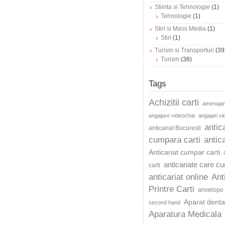
Stiinta si Tehnologie
(1)
Tehnologie
(1)
Stiri si Mass Media
(1)
Stiri
(1)
Turism si Transporturi
(39
Turism
(38)
Tags
Achizitii carti
amenajar
angajare videochat
angajari v
antic
anticariat Bucuresti
cumpara carti
antica
Anticariat cumpar carti
anticariate care c
carti
anticariat online
Ant
Printre Carti
anvelope 
Aparat dentar
second hand
Aparatura Medicala