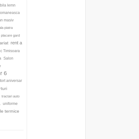
bila lemn
 romaneasca
mn masiv
la piatra
placare gard
rent a
ariat
ic Timisoara
a
Salon
e
r 6
tort aniversar
rturi
tractari auto
uniforme
1
le termice