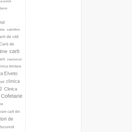
ucuresti
berei
d
and
iniu
calorifere
arti de citit
Carti de
carti
ftine
ard
cauciucuri
linica dentara
ra Elveto
clinica
opii
2
Clinica
Cofetarie
ne
am carti din
ori de
Bucuresti