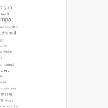
l
 regim
carti
umpar
dale
dale curte
t drumul
age
ca de
la
implant
ar
te second
curesti
latii
ished
magazin online
masaj
c Timisoara
sini de inchiriat