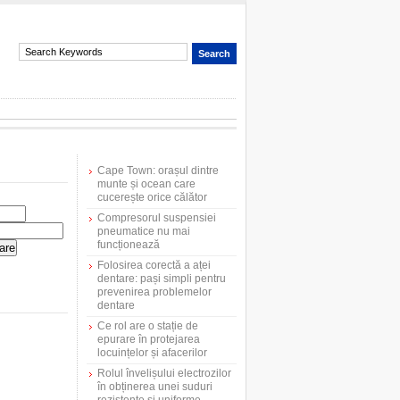
Cape Town: orașul dintre
munte și ocean care
cucerește orice călător
Compresorul suspensiei
pneumatice nu mai
funcționează
Folosirea corectă a aței
dentare: pași simpli pentru
prevenirea problemelor
dentare
Ce rol are o stație de
epurare în protejarea
locuințelor și afacerilor
Rolul învelișului electrozilor
în obținerea unei suduri