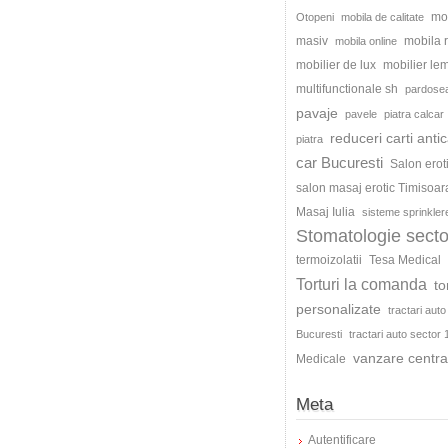
mo
Otopeni
mobila de calitate
masiv
mobila
mobila online
mobilier de lux
mobilier le
multifunctionale sh
pardosea
pavaje
pavele
piatra calcar
reduceri carti antic
piatra
car Bucuresti
Salon erot
salon masaj erotic Timisoar
Masaj Iulia
sisteme sprinkler
Stomatologie secto
termoizolatii
Tesa Medical
Torturi la comanda
to
personalizate
tractari auto
Bucuresti
tractari auto sector 
vanzare centra
Medicale
Meta
Autentificare