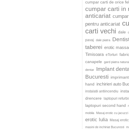
cumpar carti de orice fe
cumpar carti in
anticariat
cumpar 
c
pentru anticariat
carti vechi
dale
Dentis
pavaj
dale piatra
taberei
erotic mass
Timisoara
fabri
eTorturi
canapele
gard piatra natura
Implant dent
dentar
Bucuresti
impriman
inchirieri auto Bu
hand
insta
instalatii antiincendiu
drencere
laptopuri refurb
laptopuri second hand
mobila
Masaj erotic cu jacuzzi
erotic Iulia
Masaj eroti
masini de inchiriat Bucuresti
ma