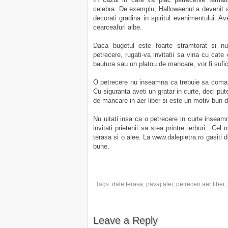
celebra. De exemplu, Halloweenul a devenit a
decorati gradina in spiritul evenimentului. Av
cearceafuri albe.
Daca bugetul este foarte stramtorat si nu
petrecere, rugati-va invitatii sa vina cu cat
bautura sau un platou de mancare, vor fi sufi
O petrecere nu inseamna ca trebuie sa coma
Cu siguranta aveti un gratar in curte, deci put
de mancare in aer liber si este un motiv bun d
Nu uitati insa ca o petrecere in curte inseam
invitati prietenii sa stea printre ierburi.. C
terasa si o alee. La www.dalepietra.ro gasiti 
bune.
Tags:
dale terasa
,
pavaj alei
,
petreceri aer liber
,
Leave a Reply