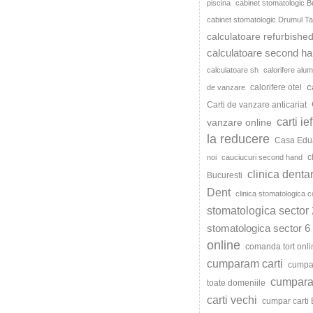
piscina
cabinet stomatologic B
cabinet stomatologic Drumul Ta
calculatoare refurbishe
calculatoare second h
calculatoare sh
calorifere alum
c
calorifere otel
de vanzare
Carti de vanzare anticariat
carti ie
vanzare online
la reducere
Casa Edu
c
noi
cauciucuri second hand
clinica denta
Bucuresti
Dent
clinica stomatologica c
stomatologica sector 
stomatologica sector 6
online
comanda tort onli
cumparam carti
cumpar
cumparat
toate domeniile
carti vechi
cumpar carti 