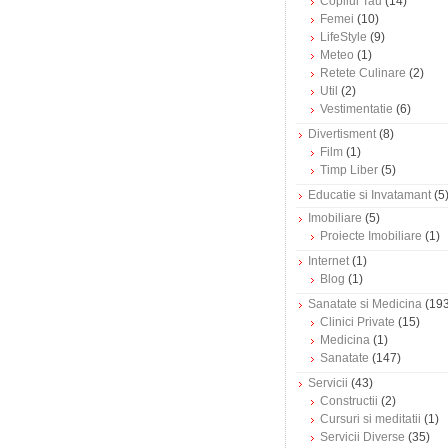
Copilul Tau
(14)
Femei
(10)
LifeStyle
(9)
Meteo
(1)
Retete Culinare
(2)
Util
(2)
Vestimentatie
(6)
Divertisment
(8)
Film
(1)
Timp Liber
(5)
Educatie si Invatamant
(5
Imobiliare
(5)
Proiecte Imobiliare
(1)
Internet
(1)
Blog
(1)
Sanatate si Medicina
(193
Clinici Private
(15)
Medicina
(1)
Sanatate
(147)
Servicii
(43)
Constructii
(2)
Cursuri si meditatii
(1)
Servicii Diverse
(35)