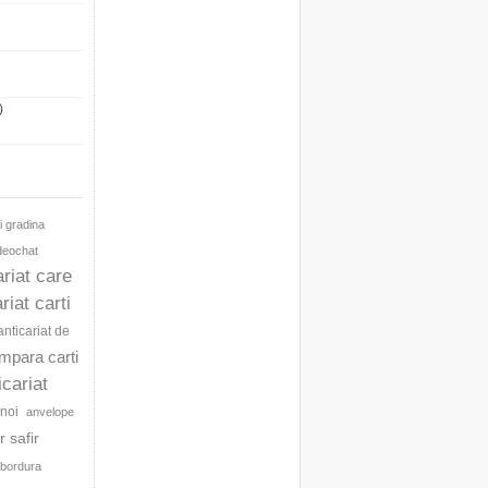
)
i gradina
ideochat
ariat care
riat carti
anticariat de
umpara carti
icariat
noi
anvelope
 safir
bordura