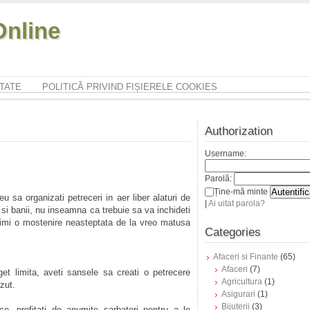
nline
ITATE
POLITICĂ PRIVIND FIȘIERELE COOKIES
Authorization
Username:
Parolă:
Ține-mă minte
u sa organizati petreceri in aer liber alaturi de
|
Ai uitat parola?
 si banii, nu inseamna ca trebuie sa va inchideti
primi o mostenire neasteptata de la vreo matusa
Categories
Afaceri si Finante
(65)
Afaceri
(7)
get limita, aveti sansele sa creati o petrecere
Agricultura
(1)
ezut.
Asigurari
(1)
Bijuterii
(3)
ce, profitati de anumite sarbatori pentru a le