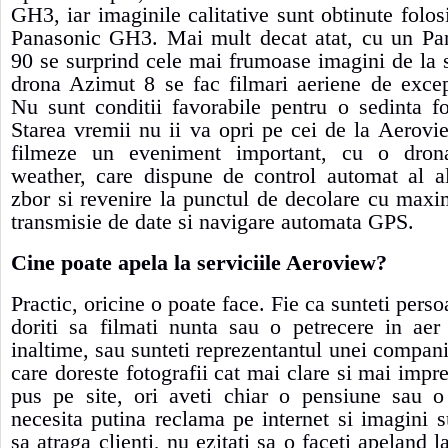
GH3, iar imaginile calitative sunt obtinute folos
Panasonic GH3. Mai mult decat atat, cu un P
90 se surprind cele mai frumoase imagini de la s
drona Azimut 8 se fac filmari aeriene de excep
Nu sunt conditii favorabile pentru o sedinta f
Starea vremii nu ii va opri pe cei de la Aerov
filmeze un eveniment important, cu o dro
weather, care dispune de control automat al al
zbor si revenire la punctul de decolare cu maxi
transmisie de date si navigare automata GPS.
Cine poate apela la serviciile Aeroview?
Practic, oricine o poate face. Fie ca sunteti perso
doriti sa filmati nunta sau o petrecere in aer
inaltime, sau sunteti reprezentantul unei compani
care doreste fotografii cat mai clare si mai impr
pus pe site, ori aveti chiar o pensiune sau o
necesita putina reclama pe internet si imagini 
sa atraga clienti, nu ezitati sa o faceti apeland l