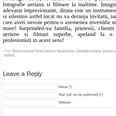
fotografie aeriana si filmare la inaltime. Imagi
adevarat impresionante, drona este un instrumen
si silentios astfel incat nu va deranja invitatii, i
care aveti nevoie pentru o asemenea investitie n
mare! Surprindeti-va familia, prietenii, clienti
aeriene si filmari superbe, apeland la o
profesionisti in acest sens!
Tags:
filmare aeriana
,
filmari aeriene
,
filmari drone
,
fotografie aeriana
,
imagini a
aeriene
Leave a Reply
Name (
*
)
Mail (will not be published) (
*
)
Website