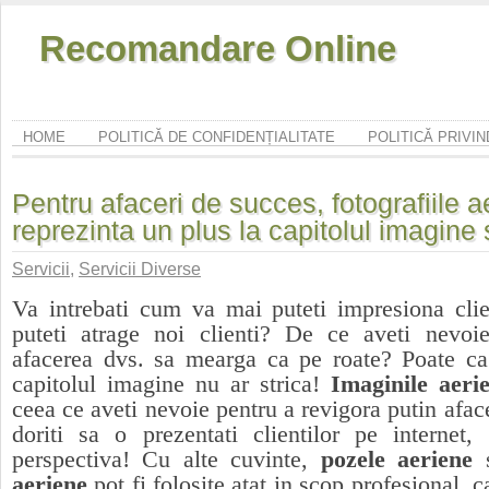
Recomandare Online
HOME
POLITICĂ DE CONFIDENȚIALITATE
POLITICĂ PRIVI
Pentru afaceri de succes, fotografiile a
reprezinta un plus la capitolul imagine s
Servicii
,
Servicii Diverse
Va intrebati cum va mai puteti impresiona clie
puteti atrage noi clienti? De ce aveti nevoi
afacerea dvs. sa mearga ca pe roate? Poate ca
capitolul imagine nu ar strica!
Imaginile aeri
ceea ce aveti nevoie pentru a revigora putin afac
doriti sa o prezentati clientilor pe internet,
perspectiva! Cu alte cuvinte,
pozele aeriene
aeriene
pot fi folosite atat in scop profesional, c