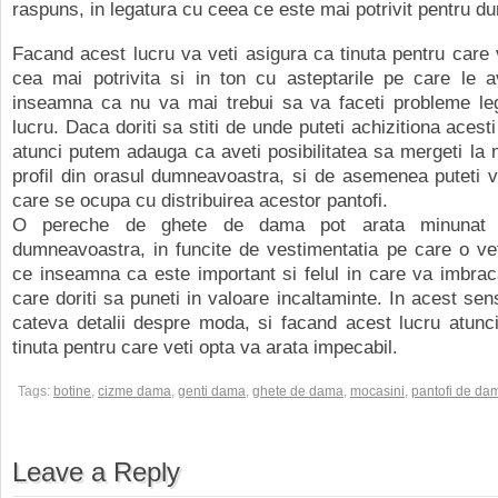
raspuns, in legatura cu ceea ce este mai potrivit pentru 
Facand acest lucru va veti asigura ca tinuta pentru care v
cea mai potrivita si in ton cu asteptarile pe care le a
inseamna ca nu va mai trebui sa va faceti probleme le
lucru. Daca doriti sa stiti de unde puteti achizitiona acesti
atunci putem adauga ca aveti posibilitatea sa mergeti la
profil din orasul dumneavoastra, si de asemenea puteti viz
care se ocupa cu distribuirea acestor pantofi.
O pereche de ghete de dama pot arata minunat i
dumneavoastra, in funcite de vestimentatia pe care o ve
ce inseamna ca este important si felul in care va imbraca
care doriti sa puneti in valoare incaltaminte. In acest sen
cateva detalii despre moda, si facand acest lucru atunc
tinuta pentru care veti opta va arata impecabil.
Tags:
botine
,
cizme dama
,
genti dama
,
ghete de dama
,
mocasini
,
pantofi de da
Leave a Reply