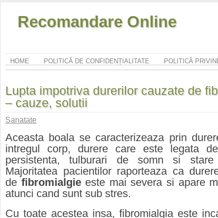
Recomandare Online
HOME
POLITICĂ DE CONFIDENȚIALITATE
POLITICĂ PRIVI
Lupta impotriva durerilor cauzate de fi
– cauze, solutii
Sanatate
Aceasta boala se caracterizeaza
prin durer
intregul corp, durere care este legata d
persistenta, tulburari de somn si stare
Majoritatea pacientilor raporteaza ca dure
de
fibromialgie
este mai severa si apare ma
atunci cand sunt sub stres.
Cu toate acestea insa, fibromialgia este inc