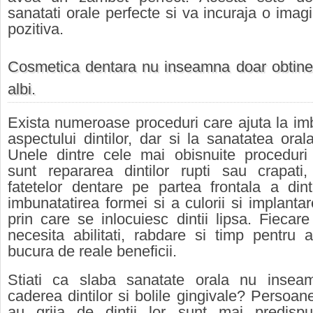
sanatati orale perfecte si va incuraja o imag
pozitiva.
Cosmetica dentara nu inseamna doar obtiner
albi.
Exista numeroase proceduri care ajuta la im
aspectului dintilor, dar si la sanatatea oral
Unele dintre cele mai obisnuite proceduri
sunt repararea dintilor rupti sau crapati,
fatetelor dentare pe partea frontala a dint
imbunatatirea formei si a culorii si implanta
prin care se inlocuiesc dintii lipsa. Fiecar
necesita abilitati, rabdare si timp pentru
bucura de reale beneficii.
Stiati ca slaba sanatate orala nu inse
caderea dintilor si bolile gingivale? Persoan
au grija de dintii lor sunt mai predisp