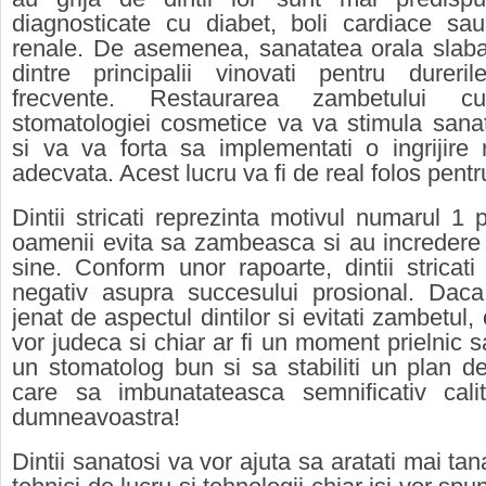
diagnosticate cu diabet, boli cardiace sa
renale. De asemenea, sanatatea orala slaba
dintre principalii vinovati pentru durer
frecvente. Restaurarea zambetului cu
stomatologiei cosmetice va va stimula sana
si va va forta sa implementati o ingrijire 
adecvata. Acest lucru va fi de real folos pentr
Dintii stricati reprezinta motivul numarul 1 
oamenii evita sa zambeasca si au incredere
sine. Conform unor rapoarte, dintii stricat
negativ asupra succesului prosional. Daca 
jenat de aspectul dintilor si evitati zambetul
vor judeca si chiar ar fi un moment prielnic s
un stomatolog bun si sa stabiliti un plan d
care sa imbunatateasca semnificativ calita
dumneavoastra!
Dintii sanatosi va vor ajuta sa aratati mai tana