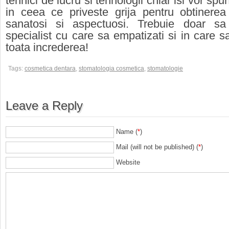
tehnici de lucru si tehnologii chiar isi vor sp
in ceea ce priveste grija pentru obtinerea
sanatosi si aspectuosi. Trebuie doar sa
specialist cu care sa empatizati si in care s
toata increderea!
Tags:
cosmetica dentara
,
stomatologia cosmetica
,
stomatologie
Leave a Reply
Name (
*
)
Mail (will not be published) (
*
)
Website