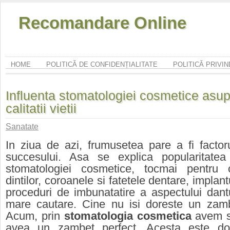
Recomandare Online
HOME
POLITICĂ DE CONFIDENȚIALITATE
POLITICĂ PRIVI
Influenta stomatologiei cosmetice asup
calitatii vietii
Sanatate
In ziua de azi, frumusetea pare a fi factor
succesului. Asa se explica popularitatea
stomatologiei cosmetice, tocmai pentru 
dintilor, coroanele si fatetele dentare, implantu
proceduri de imbunatatire a aspectului dantu
mare cautare. Cine nu isi doreste un zamb
Acum, prin
stomatologia cosmetica
avem s
avea un zambet perfect. Acesta este do