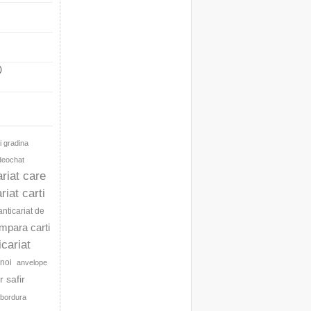
)
i gradina
ideochat
ariat care
riat carti
anticariat de
umpara carti
icariat
noi
anvelope
 safir
bordura