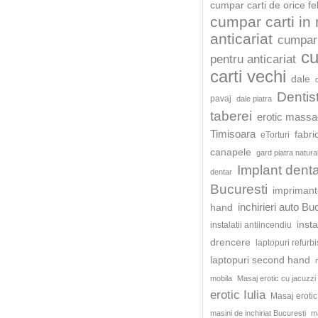
cumpar carti de orice fe
cumpar carti in
anticariat
cumpar 
c
pentru anticariat
carti vechi
dale
Dentis
pavaj
dale piatra
taberei
erotic mass
Timisoara
fabri
eTorturi
canapele
gard piatra natura
Implant dent
dentar
Bucuresti
impriman
inchirieri auto Bu
hand
insta
instalatii antiincendiu
drencere
laptopuri refurb
laptopuri second hand
mobila
Masaj erotic cu jacuzzi
erotic Iulia
Masaj eroti
masini de inchiriat Bucuresti
ma