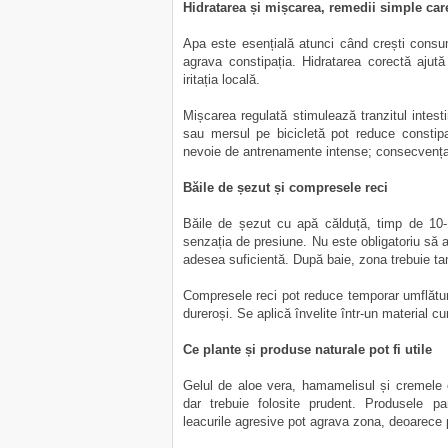
Hidratarea și mișcarea, remedii simple car
Apa este esențială atunci când crești consumu
agrava constipația. Hidratarea corectă aju
iritația locală.
Mișcarea regulată stimulează tranzitul intestin
sau mersul pe bicicletă pot reduce constip
nevoie de antrenamente intense; consecvența
Băile de șezut și compresele reci
Băile de șezut cu apă călduță, timp de 10
senzația de presiune. Nu este obligatoriu să 
adesea suficientă. După baie, zona trebuie ta
Compresele reci pot reduce temporar umflătura
dureroși. Se aplică învelite într-un material cu
Ce plante și produse naturale pot fi utile
Gelul de aloe vera, hamamelisul și cremele c
dar trebuie folosite prudent. Produsele par
leacurile agresive pot agrava zona, deoarece p