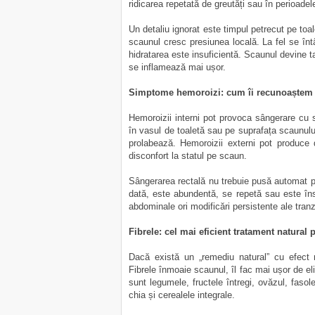
ridicarea repetată de greutăți sau în perioadel
Un detaliu ignorat este timpul petrecut pe toale
scaunul cresc presiunea locală. La fel se înt
hidratarea este insuficientă. Scaunul devine ta
se inflamează mai ușor.
Simptome hemoroizi: cum îi recunoaștem
Hemoroizii interni pot provoca sângerare cu s
în vasul de toaletă sau pe suprafața scaunului
prolabează. Hemoroizii externi pot produce d
disconfort la statul pe scaun.
Sângerarea rectală nu trebuie pusă automat 
dată, este abundentă, se repetă sau este înso
abdominale ori modificări persistente ale tranz
Fibrele: cel mai eficient tratament natural
Dacă există un „remediu natural” cu efect r
Fibrele înmoaie scaunul, îl fac mai ușor de e
sunt legumele, fructele întregi, ovăzul, fasol
chia și cerealele integrale.