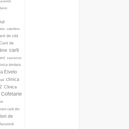
ucuresti
berei
d
and
iniu
calorifere
arti de citit
Carti de
carti
ftine
ard
cauciucuri
linica dentara
ra Elveto
clinica
opii
2
Clinica
Cofetarie
ne
am carti din
ori de
Bucuresti