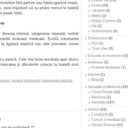
Copilul Tau
(14)
ervețelele fără parfum sau hârtia igienică moale.
Femei
(10)
us, este important să nu amâni mersul la toaletă
LifeStyle
(9)
 poate întări.
Meteo
(1)
Retete Culinare
(2)
nte
Util
(2)
Vestimentatie
(6)
 durerea intensă, sângerarea repetată, nodulii
Divertisment
(8)
cesită evaluare medicală. Există tratamente
Film
(1)
a ligatură elastică sau alte proceduri minim
Timp Liber
(5)
Educatie si Invatamant
(5
ți cu panică. Cele mai bune rezultate apar atunci
Imobiliare
(5)
 mișcarea și obiceiurile corecte la toaletă sunt
Proiecte Imobiliare
(1)
Internet
(1)
Blog
(1)
oroizii
,
remedii hemoroizii
,
tratamente naturale
Sanatate si Medicina
(193
Clinici Private
(15)
Medicina
(1)
Sanatate
(147)
Servicii
(43)
Constructii
(2)
)
Cursuri si meditatii
(1)
Servicii Diverse
(35)
l not be published) (
*
)