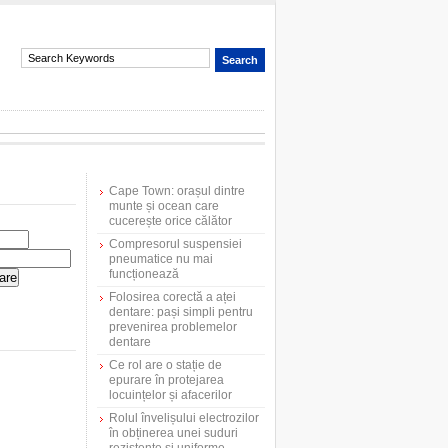
Cape Town: orașul dintre
munte și ocean care
cucerește orice călător
Compresorul suspensiei
pneumatice nu mai
funcționează
Folosirea corectă a aței
dentare: pași simpli pentru
prevenirea problemelor
dentare
Ce rol are o stație de
epurare în protejarea
locuințelor și afacerilor
Rolul învelișului electrozilor
în obținerea unei suduri