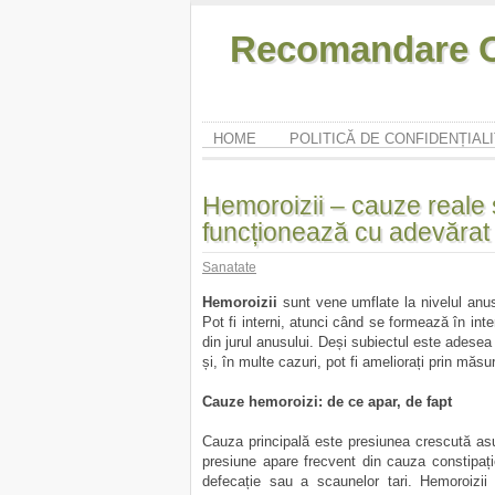
Recomandare O
HOME
POLITICĂ DE CONFIDENȚIAL
Hemoroizii – cauze reale 
funcționează cu adevărat
Sanatate
Hemoroizii
sunt vene umflate la nivelul anusu
Pot fi interni, atunci când se formează în inte
din jurul anusului. Deși subiectul este adesea 
și, în multe cazuri, pot fi ameliorați prin măsur
Cauze hemoroizi: de ce apar, de fapt
Cauza principală este presiunea crescută asu
presiune apare frecvent din cauza constipației
defecație sau a scaunelor tari. Hemoroizii