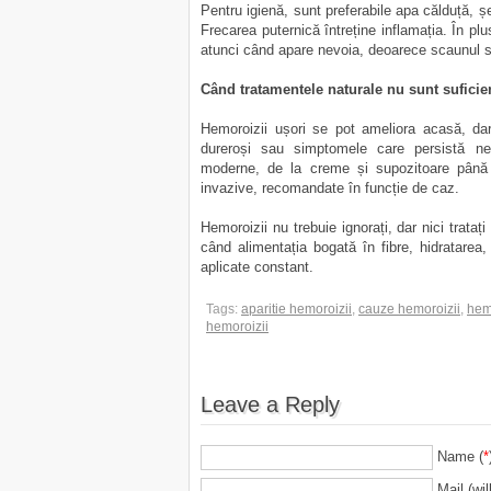
Pentru igienă, sunt preferabile apa călduță, ș
Frecarea puternică întreține inflamația. În pl
atunci când apare nevoia, deoarece scaunul se
Când tratamentele naturale nu sunt suficie
Hemoroizii ușori se pot ameliora acasă, dar
dureroși sau simptomele care persistă ne
moderne, de la creme și supozitoare până l
invazive, recomandate în funcție de caz.
Hemoroizii nu trebuie ignorați, dar nici trata
când alimentația bogată în fibre, hidratarea,
aplicate constant.
Tags:
aparitie hemoroizii
,
cauze hemoroizii
,
hem
hemoroizii
Leave a Reply
Name (
*
Mail (wil