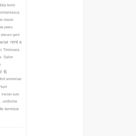
bila lemn
 romaneasca
mn masiv
la piatra
placare gard
rent a
ariat
ic Timisoara
a
Salon
e
r 6
tort aniversar
rturi
tractari auto
uniforme
1
le termice