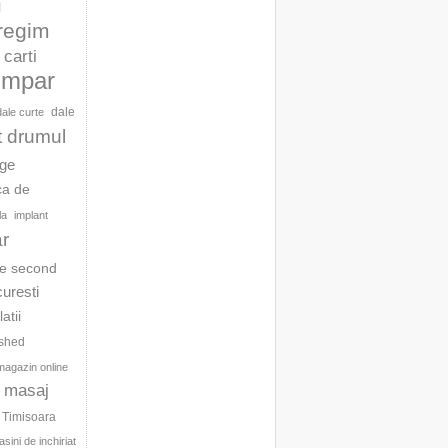
l
 regim
carti
umpar
dale
dale curte
t drumul
age
ca de
la
implant
ar
te second
curesti
latii
ished
magazin online
masaj
c Timisoara
sini de inchiriat