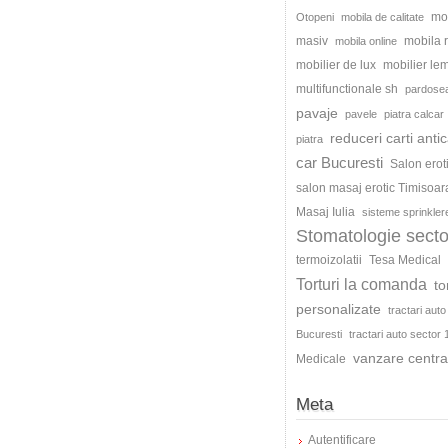
mo
Otopeni
mobila de calitate
masiv
mobila
mobila online
mobilier de lux
mobilier le
multifunctionale sh
pardosea
pavaje
pavele
piatra calcar
reduceri carti antic
piatra
car Bucuresti
Salon erot
salon masaj erotic Timisoar
Masaj Iulia
sisteme sprinkler
Stomatologie secto
termoizolatii
Tesa Medical
Torturi la comanda
to
personalizate
tractari auto
Bucuresti
tractari auto sector 
vanzare centra
Medicale
Meta
Autentificare