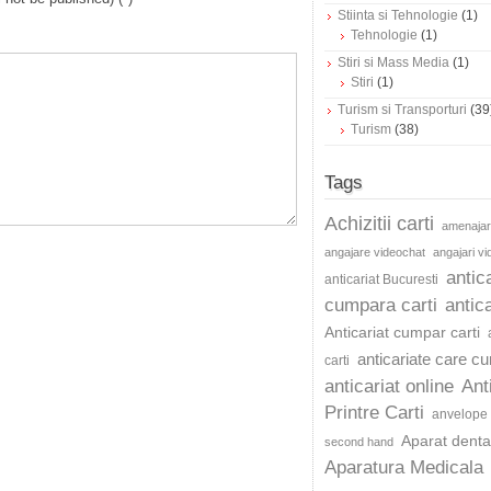
Stiinta si Tehnologie
(1)
Tehnologie
(1)
Stiri si Mass Media
(1)
Stiri
(1)
Turism si Transporturi
(39
Turism
(38)
Tags
Achizitii carti
amenajar
angajare videochat
angajari v
antic
anticariat Bucuresti
cumpara carti
antica
Anticariat cumpar carti
anticariate care c
carti
anticariat online
Ant
Printre Carti
anvelope 
Aparat dentar
second hand
Aparatura Medicala