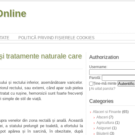
nline
ITATE
POLITICĂ PRIVIND FIȘIERELE COOKIES
și tratamente naturale care
Authorization
Username:
Parolă:
lui și rectului inferior, asemănătoare varicelor.
Ține-mă minte
riorul rectului, sau externi, când apar sub pielea
|
Ai uitat parola?
tratat cu rușine, hemoroizii sunt foarte frecvenți
i simple de stil de viață.
Categories
Afaceri si Finante
(65)
Afaceri
(7)
pra venelor din zona rectală și anală. Această
Agricultura
(1)
, a statului prelungit pe toaletă, a efortului la
Asigurari
(1)
 pot apărea și în sarcină, în obezitate, după
Bijuterii
(3)