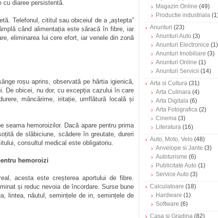
e cu diaree persistentă.
Magazin Online
(49)
Productie industriala
(1
tă. Telefonul, cititul sau obiceiul de a „aștepta”
Anunturi
(23)
âmplă când alimentația este săracă în fibre, iar
Anunturi Auto
(3)
re, eliminarea lui cere efort, iar venele din zonă
Anunturi Electronice
(1)
Anunturi Imobiliare
(3)
Anunturi Online
(1)
Anunturi Servicii
(14)
ânge roșu aprins, observată pe hârtia igienică,
Arta si Cultura
(31)
. De obicei, nu dor, cu excepția cazului în care
Arta Culinara
(4)
urere, mâncărime, iritație, umflătură locală și
Arta Digitala
(6)
Arta Fotografica
(2)
Cinema
(3)
pe seama hemoroizilor. Dacă apare pentru prima
Literatura
(16)
țită de slăbiciune, scădere în greutate, dureri
Auto, Moto, Velo
(48)
itului, consultul medical este obligatoriu.
Anvelope si Jante
(3)
Autoturisme
(6)
 pentru hemoroizi
Publicitate Auto
(1)
Service Auto
(3)
eal, acesta este creșterea aportului de fibre.
liminat și reduc nevoia de încordare. Surse bune
Calculatoare
(18)
ea, lintea, năutul, semințele de in, semințele de
Hardware
(1)
Software
(6)
Casa si Gradina
(82)