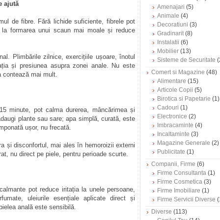
e ajută
Amenajari
(5)
Animale
(4)
l de fibre. Fără lichide suficiente, fibrele pot
Decoratiuni
(3)
tă la formarea unui scaun mai moale și reduce
Gradinarit
(8)
Instalatii
(6)
Mobilier
(13)
al. Plimbările zilnice, exercițiile ușoare, înotul
Sisteme de Securitate
(
ația și presiunea asupra zonei anale. Nu este
Comert si Magazine
(48)
 contează mai mult.
Alimentare
(15)
Articole Copii
(5)
Birotica si Papetarie
(1)
Cadouri
(1)
-15 minute, pot calma durerea, mâncărimea și
Electronice
(2)
adaugi plante sau sare; apa simplă, curată, este
Imbracaminte
(4)
mponată ușor, nu frecată.
Incaltaminte
(3)
Magazine Generale
(2)
 și disconfortul, mai ales în hemoroizii externi
Publicitate
(1)
rat, nu direct pe piele, pentru perioade scurte.
Companii, Firme
(6)
Firme Consultanta
(1)
Firme Cosmetica
(3)
almante pot reduce iritația la unele persoane,
Firme Imobiliare
(1)
fumate, uleiurile esențiale aplicate direct și
Firme Servicii Diverse
(
ielea anală este sensibilă.
Diverse
(113)