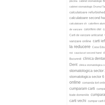
piscina
cabinet stomatologic B
cabinet stomatologic Drumul Ta
calculatoare refurbishe
calculatoare second h
calculatoare sh
calorifere alum
c
calorifere otel
de vanzare
Carti de vanzare anticariat
carti ie
vanzare online
la reducere
Casa Edu
c
noi
cauciucuri second hand
clinica denta
Bucuresti
Dent
clinica stomatologica c
stomatologica sector 
stomatologica sector 6
online
comanda tort onli
cumparam carti
cumpar
cumparat
toate domeniile
carti vechi
cumpar carti 