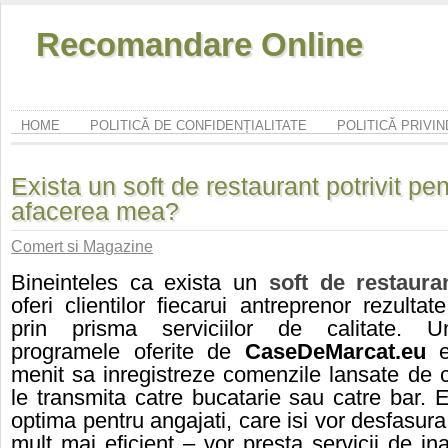
Recomandare Online
HOME
POLITICĂ DE CONFIDENȚIALITATE
POLITICĂ PRIVI
Exista un soft de restaurant potrivit pen
afacerea mea?
Comert si Magazine
Bineinteles ca exista un
soft
de
restaura
oferi clientilor fiecarui antreprenor
rezultate
prin prisma serviciilor de calitate. U
programele oferite de
CaseDeMarcat.eu
menit sa inregistreze comenzile lansate de cl
le transmita catre bucatarie sau catre bar. E
optima pentru angajati, care isi vor desfasura
mult mai eficient – vor presta servicii de ina