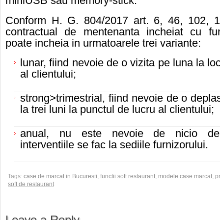
miniUSB sau memory-stick.
Conform H. G. 804/2017 art. 6, 46, 102, 1
contractual de mentenanta incheiat cu fur
poate incheia in urmatoarele trei variante:
lunar, fiind nevoie de o vizita pe luna la lo
al clientului;
strong>trimestrial, fiind nevoie de o depla
la trei luni la punctul de lucru al clientului;
anual, nu este nevoie de nicio de
interventiile se fac la sediile furnizorului.
Tags:
case de marcat in Bucuresti
,
functii soft restaurant
,
modele case marcat
,
p
soft de restaurant