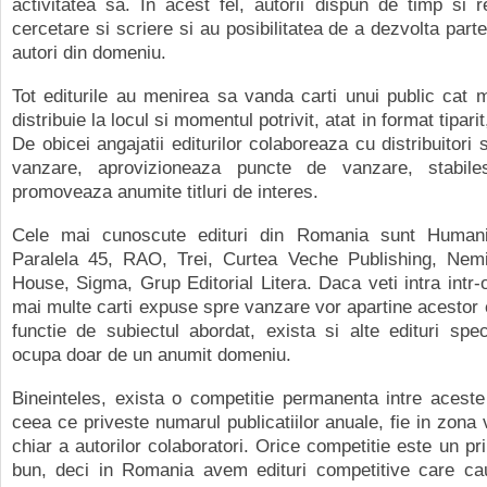
activitatea sa. In acest fel, autorii dispun de timp si 
cercetare si scriere si au posibilitatea de a dezvolta parte
autori din domeniu.
Tot editurile au menirea sa vanda carti unui public cat m
distribuie la locul si momentul potrivit, atat in format tiparit,
De obicei angajatii editurilor colaboreaza cu distribuitori 
vanzare, aprovizioneaza puncte de vanzare, stabile
promoveaza anumite titluri de interes.
Cele mai cunoscute edituri din Romania sunt Humani
Paralela 45, RAO, Trei, Curtea Veche Publishing, Nemi
House, Sigma, Grup Editorial Litera. Daca veti intra intr-o
mai multe carti expuse spre vanzare vor apartine acestor ed
functie de subiectul abordat, exista si alte edituri spe
ocupa doar de un anumit domeniu.
Bineinteles, exista o competitie permanenta intre aceste e
ceea ce priveste numarul publicatiilor anuale, fie in zona 
chiar a autorilor colaboratori. Orice competitie este un pri
bun, deci in Romania avem edituri competitive care ca