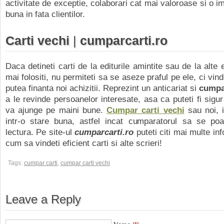
activitate de exceptie, colaborari cat mai valoroase si o i
buna in fata clientilor.
Carti vechi
|
cumparcarti.ro
Daca detineti carti de la editurile amintite sau de la alte e
mai folositi, nu permiteti sa se aseze praful pe ele, ci vind
putea finanta noi achizitii. Reprezint un anticariat si
cumpar
a le revinde persoanelor interesate, asa ca puteti fi sigur
va ajunge pe maini bune.
Cumpar carti vechi
sau noi, i
intr-o stare buna, astfel incat cumparatorul sa se po
lectura. Pe site-ul
cumparcarti.ro
puteti citi mai multe in
cum sa vindeti eficient carti si alte scrieri!
Tags:
cumpar carti
,
cumpar carti vechi
Leave a Reply