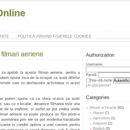
nline
ITATE
POLITICĂ PRIVIND FIȘIERELE COOKIES
 filmari aeriene
Authorization
Username:
sa apelati la aceste filmari aeriene, pentru a
Parolă:
putem spune inca de la inceput ca aveti diferite
Ține-mă minte
 firmele care isi desfasoara activitatea in acest
|
Ai uitat parola?
Categories
iene putem spune ca va ofera ocazia sa aveti
t, sau cu o locatie, deoarece filmarea este una
Afaceri si Finante
(65)
at de la inaltime, si astfel se pot vedea unele
Afaceri
(7)
filmari aeriene se poate produce un film printr-o
Agricultura
(1)
 asemenea prin ele se pot evidentia trasaturile
Asigurari
(1)
tilizarea in conditii optime a unei camere pentru
Bijuterii
(3)
care activeaza in acest domeniu, veti fi placut