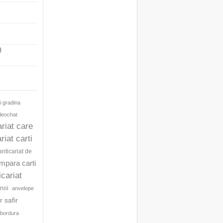
)
i gradina
ideochat
ariat care
riat carti
anticariat de
umpara carti
icariat
noi
anvelope
 safir
bordura