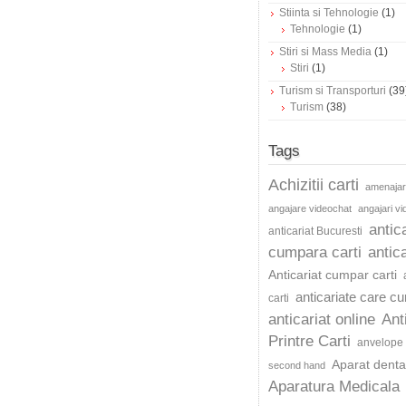
Stiinta si Tehnologie
(1)
Tehnologie
(1)
Stiri si Mass Media
(1)
Stiri
(1)
Turism si Transporturi
(39
Turism
(38)
Tags
Achizitii carti
amenajar
angajare videochat
angajari v
antic
anticariat Bucuresti
cumpara carti
antica
Anticariat cumpar carti
anticariate care c
carti
anticariat online
Ant
Printre Carti
anvelope 
Aparat dentar
second hand
Aparatura Medicala