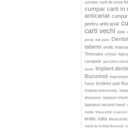
cumpar carti de orice fe
cumpar carti in
anticariat
cumpar 
c
pentru anticariat
carti vechi
dale
Dentis
pavaj
dale piatra
taberei
erotic mass
Timisoara
fabri
eTorturi
canapele
gard piatra natura
Implant dent
dentar
Bucuresti
impriman
inchirieri auto Bu
hand
insta
instalatii antiincendiu
drencere
laptopuri refurb
laptopuri second hand
mobila
Masaj erotic cu jacuzzi
erotic Iulia
Masaj eroti
masini de inchiriat Bucuresti
ma