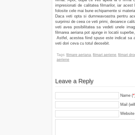
impresionati de calitatea filmarilor, iar aces
folosite cele mai bune echipamente si materia
Daca veti opta si dumneavoastra pentru aces
surprinsi de ceea ce veti primi, deoarece cali
veti avea posibilitatea sa vedeti unele ima
filmarea aeriana pot ajunge in locatii superb
Astfel, acestea fiind spuse este indicat sa ap
veti dori ceva cu totul deosebit.
Tags:
filmare aeriana
,
filmari aeriene
,
filmari dr
aeriene
Leave a Reply
Name (
*
Mail (wil
Website