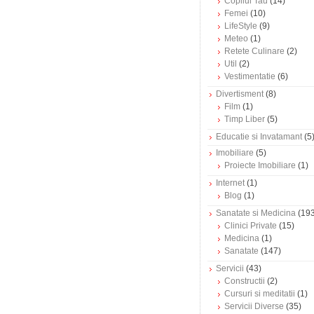
Copilul Tau
(14)
Femei
(10)
LifeStyle
(9)
Meteo
(1)
Retete Culinare
(2)
Util
(2)
Vestimentatie
(6)
Divertisment
(8)
Film
(1)
Timp Liber
(5)
Educatie si Invatamant
(5
Imobiliare
(5)
Proiecte Imobiliare
(1)
Internet
(1)
Blog
(1)
Sanatate si Medicina
(193
Clinici Private
(15)
Medicina
(1)
Sanatate
(147)
Servicii
(43)
Constructii
(2)
Cursuri si meditatii
(1)
Servicii Diverse
(35)