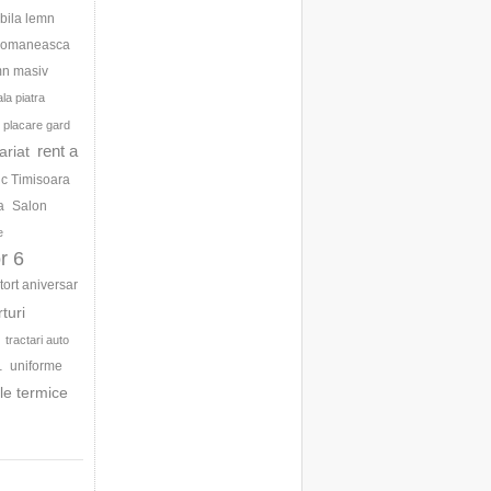
bila lemn
 romaneasca
mn masiv
la piatra
placare gard
rent a
ariat
ic Timisoara
a
Salon
e
r 6
tort aniversar
rturi
tractari auto
uniforme
1
le termice