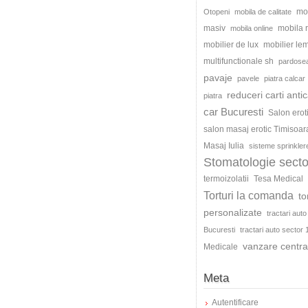
mo
Otopeni
mobila de calitate
masiv
mobila
mobila online
mobilier de lux
mobilier le
multifunctionale sh
pardosea
pavaje
pavele
piatra calcar
reduceri carti antic
piatra
car Bucuresti
Salon erot
salon masaj erotic Timisoar
Masaj Iulia
sisteme sprinkler
Stomatologie secto
termoizolatii
Tesa Medical
Torturi la comanda
to
personalizate
tractari auto
Bucuresti
tractari auto sector 
vanzare centra
Medicale
Meta
Autentificare