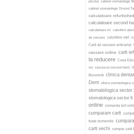
piscina
cabinet stomatologic B
cabinet stomatologic Drumul Ta
calculatoare refurbishe
calculatoare second h
calculatoare sh
calorifere alum
c
calorifere otel
de vanzare
Carti de vanzare anticariat
carti ie
vanzare online
la reducere
Casa Edu
c
noi
cauciucuri second hand
clinica denta
Bucuresti
Dent
clinica stomatologica c
stomatologica sector 
stomatologica sector 6
online
comanda tort onli
cumparam carti
cumpar
cumparat
toate domeniile
carti vechi
cumpar carti 