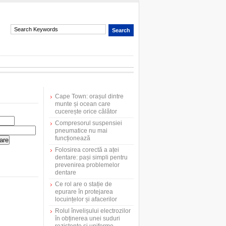
Cape Town: orașul dintre
munte și ocean care
cucerește orice călător
Compresorul suspensiei
pneumatice nu mai
funcționează
Folosirea corectă a aței
dentare: pași simpli pentru
prevenirea problemelor
dentare
Ce rol are o stație de
epurare în protejarea
locuințelor și afacerilor
Rolul învelișului electrozilor
în obținerea unei suduri