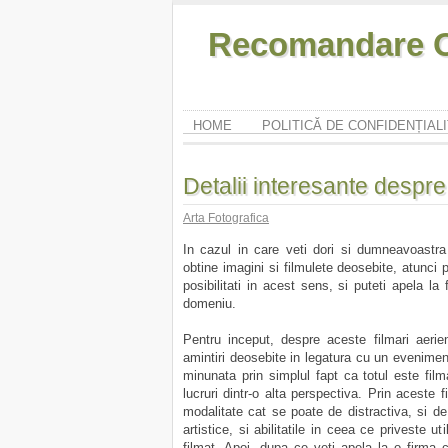
Recomandare O
HOME
POLITICĂ DE CONFIDENȚIAL
Detalii interesante despre
Arta Fotografica
In cazul in care veti dori si dumneavoastra 
obtine imagini si filmulete deosebite, atunci 
posibilitati in acest sens, si puteti apela la
domeniu.
Pentru inceput, despre aceste filmari aer
amintiri deosebite in legatura cu un evenimen
minunata prin simplul fapt ca totul este film
lucruri dintr-o alta perspectiva. Prin aceste 
modalitate cat se poate de distractiva, si de
artistice, si abilitatile in ceea ce priveste u
filmat. Apoi, dupa ce veti apela la o firma 