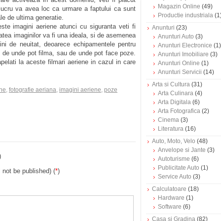
Magazin Online
(49)
t lucru va avea loc ca urmare a faptului ca sunt
Productie industriala
(1
le de ultima generatie.
te imagini aeriene atunci cu siguranta veti fi
Anunturi
(23)
tatea imaginilor va fi una ideala, si de asemenea
Anunturi Auto
(3)
gini de neuitat, deoarece echipamentele pentru
Anunturi Electronice
(1)
e, de unde pot filma, sau de unde pot face poze.
Anunturi Imobiliare
(3)
elati la aceste filmari aeriene in cazul in care
Anunturi Online
(1)
Anunturi Servicii
(14)
Arta si Cultura
(31)
one
,
fotografie aeriana
,
imagini aeriene
,
poze
Arta Culinara
(4)
Arta Digitala
(6)
Arta Fotografica
(2)
Cinema
(3)
Literatura
(16)
Auto, Moto, Velo
(48)
Anvelope si Jante
(3)
)
Autoturisme
(6)
Publicitate Auto
(1)
l not be published) (
*
)
Service Auto
(3)
Calculatoare
(18)
Hardware
(1)
Software
(6)
Casa si Gradina
(82)