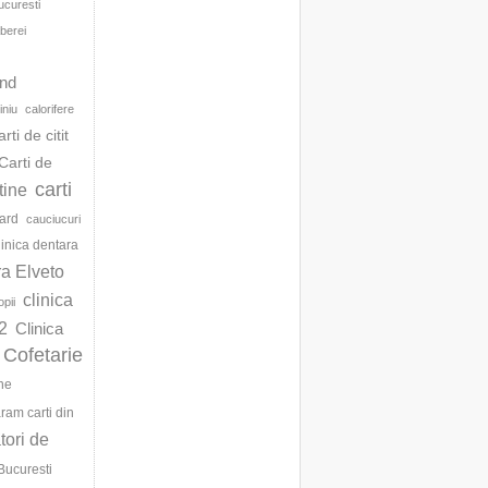
ucuresti
berei
d
and
iniu
calorifere
arti de citit
Carti de
carti
ftine
ard
cauciucuri
linica dentara
ra Elveto
clinica
opii
2
Clinica
Cofetarie
ne
am carti din
ori de
Bucuresti