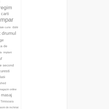
l
 regim
carti
umpar
dale
dale curte
t drumul
age
ca de
la
implant
ar
te second
curesti
latii
ished
magazin online
masaj
c Timisoara
sini de inchiriat