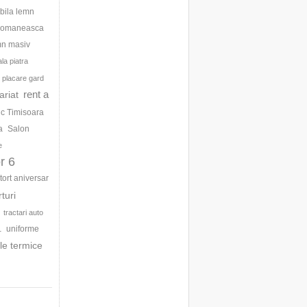
bila lemn
 romaneasca
mn masiv
la piatra
placare gard
rent a
ariat
ic Timisoara
a
Salon
e
r 6
tort aniversar
rturi
tractari auto
uniforme
1
le termice