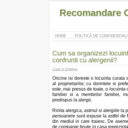
Recomandare O
HOME
POLITICĂ DE CONFIDENȚIAL
Cum sa organizezi locuinta
confrunti cu alergenii?
Casa si Gradina
Oricine isi doreste o locuinta curata 
al proprietarilor, cu dorintele si pre
este, mai presus de toate, o locuinta
familiei si a membrilor familiei,
predispus la alergii.
Rinita alergica, astmul si alergiile la
persoanele sunt expuse la astfel de f
din mediul in care traiesc. De asem
de companie tinute in casa reprezinta