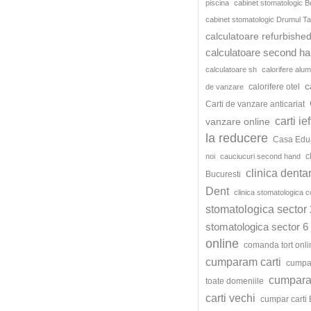
piscina
cabinet stomatologic B
cabinet stomatologic Drumul Ta
calculatoare refurbishe
calculatoare second h
calculatoare sh
calorifere alum
c
calorifere otel
de vanzare
Carti de vanzare anticariat
carti ie
vanzare online
la reducere
Casa Edu
c
noi
cauciucuri second hand
clinica denta
Bucuresti
Dent
clinica stomatologica c
stomatologica sector 
stomatologica sector 6
online
comanda tort onli
cumparam carti
cumpar
cumparat
toate domeniile
carti vechi
cumpar carti 