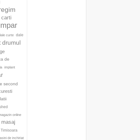
l
 regim
carti
umpar
dale
dale curte
t drumul
age
ca de
la
implant
ar
te second
curesti
latii
ished
magazin online
masaj
c Timisoara
sini de inchiriat