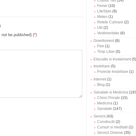
Copilul Tau
(14)
Femei
(10)
LifeStyle
(9)
Meteo
(1)
Retete Culinare
(2)
)
Util
(2)
Vestimentatie
(6)
l not be published) (
*
)
Divertisment
(8)
Film
(1)
Timp Liber
(5)
Educatie si Invatamant
(5
Imobiliare
(5)
Proiecte Imobiliare
(1)
Internet
(1)
Blog
(1)
Sanatate si Medicina
(193
Clinici Private
(15)
Medicina
(1)
Sanatate
(147)
Servicii
(43)
Constructii
(2)
Cursuri si meditatii
(1)
Servicii Diverse
(35)