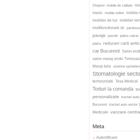
mo
Otopeni
mobila de calitate
masiv
mobila
mobila online
mobilier de lux
mobilier le
multifunctionale sh
pardosea
pavaje
pavele
piatra calcar
reduceri carti antic
piatra
car Bucuresti
Salon erot
salon masaj erotic Timisoar
Masaj Iulia
sisteme sprinkler
Stomatologie secto
termoizolatii
Tesa Medical
Torturi la comanda
to
personalizate
tractari auto
Bucuresti
tractari auto sector 
vanzare centra
Medicale
Meta
Autentificare