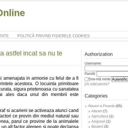
nline
ITATE
POLITICĂ PRIVIND FIȘIERELE COOKIES
 astfel incat sa nu te
Authorization
Username:
Parolă:
si amenajata in armonie cu felul de a fi
Ține-mă minte
ferintele acestora. O locuinta primitoare
|
Ai uitat parola?
 curata, sigura prietenoasa cu sanatatea
 mai ales daca unul din membrii este
Categories
Afaceri si Finante
(65)
 praf si acarieni se activeaza atunci cand
Afaceri
(7)
actori ce provin din mediul natural sau
Agricultura
(1)
enea, parul ce provine de la animalele
Asigurari
(1)
 un alt factor alergen si poate declansa
Bijuterii
(3)