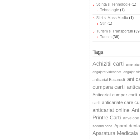
Stiinta si Tehnologie
(1)
Tehnologie
(1)
Stiri si Mass Media
(1)
Stiri
(1)
Turism si Transporturi
(39
Turism
(38)
Tags
Achizitii carti
amenajar
angajare videochat
angajari v
antic
anticariat Bucuresti
cumpara carti
antica
Anticariat cumpar carti
anticariate care c
carti
anticariat online
Ant
Printre Carti
anvelope 
Aparat dentar
second hand
Aparatura Medicala