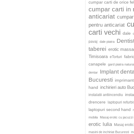
cumpar carti de orice fe
cumpar carti in
anticariat
cumpar 
c
pentru anticariat
carti vechi
dale
Dentis
pavaj
dale piatra
taberei
erotic mass
Timisoara
fabri
eTorturi
canapele
gard piatra natura
Implant dent
dentar
Bucuresti
impriman
inchirieri auto Bu
hand
insta
instalatii antiincendiu
drencere
laptopuri refurb
laptopuri second hand
mobila
Masaj erotic cu jacuzzi
erotic Iulia
Masaj eroti
masini de inchiriat Bucuresti
ma