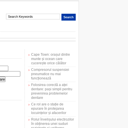
Cape Town: orașul dintre
munte și ocean care
cucerește orice călător
Compresorul suspensiei
pneumatice nu mai
funcționează
Folosirea corectă a aței
dentare: pași simpli pentru
prevenirea problemelor
dentare
Ce rol are o stație de
epurare în protejarea
locuințelor și afacerilor
Rolul învelișului electrozilor
în obținerea unei suduri