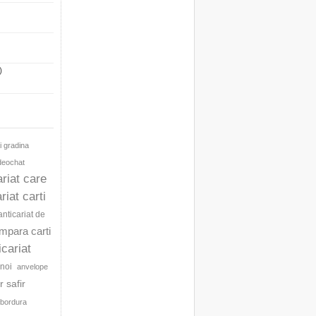
)
i gradina
ideochat
ariat care
riat carti
anticariat de
umpara carti
icariat
noi
anvelope
 safir
bordura