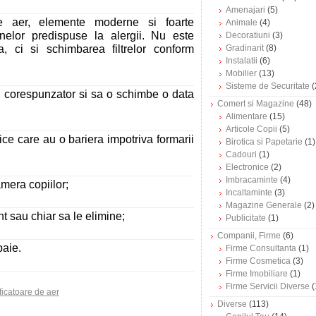
Amenajari
(5)
de aer, elemente moderne si foarte
Animale
(4)
anelor predispuse la alergii. Nu este
Decoratiuni
(3)
ra, ci si schimbarea filtrelor conform
Gradinarit
(8)
Instalatii
(6)
Mobilier
(13)
Sisteme de Securitate
(
d corespunzator si sa o schimbe o data
Comert si Magazine
(48)
Alimentare
(15)
Articole Copii
(5)
ce care au o bariera impotriva formarii
Birotica si Papetarie
(1)
Cadouri
(1)
Electronice
(2)
Imbracaminte
(4)
amera copiilor;
Incaltaminte
(3)
Magazine Generale
(2)
t sau chiar sa le elimine;
Publicitate
(1)
Companii, Firme
(6)
baie.
Firme Consultanta
(1)
Firme Cosmetica
(3)
Firme Imobiliare
(1)
Firme Servicii Diverse
(
ficatoare de aer
Diverse
(113)