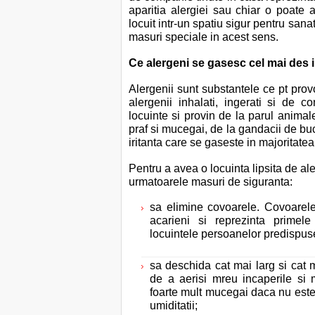
aparitia alergiei sau chiar o poate 
locuit intr-un spatiu sigur pentru san
masuri speciale in acest sens.
Ce alergeni se gasesc cel mai des 
Ale
r
genii sunt substantele ce pt provo
alergenii inhalati, ingerati si de c
locuinte si provin de la parul animal
praf si mucegai, de la gandacii de bu
iritanta care se gaseste in majoritatea
Pentru a avea o locuinta lipsita de ale
urmatoarele masuri de siguranta:
sa elimine covoarele. Covoarele
acarieni si reprezinta primel
locuintele persoanelor predispuse 
sa deschida cat mai larg si cat m
de a aerisi mreu incaperile si
foarte mult mucegai daca nu este 
umiditatii;