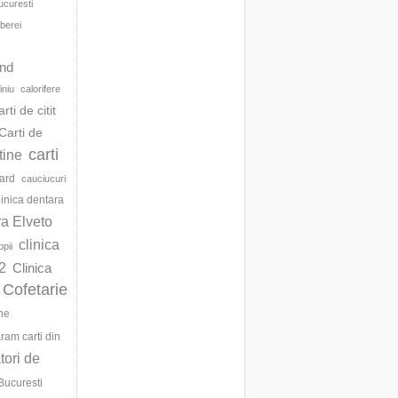
ucuresti
berei
d
and
iniu
calorifere
arti de citit
Carti de
carti
ftine
ard
cauciucuri
linica dentara
ra Elveto
clinica
opii
2
Clinica
Cofetarie
ne
am carti din
ori de
Bucuresti