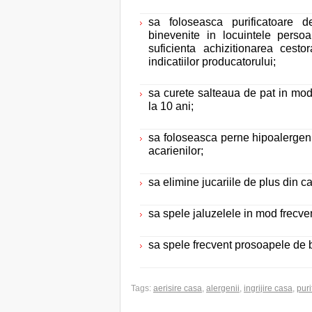
sa foloseasca purificatoare 
binevenite in locuintele perso
suficienta achizitionarea cesto
indicatiilor producatorului;
sa curete salteaua de pat in mo
la 10 ani;
sa foloseasca perne hipoalergeni
acarienilor;
sa elimine jucariile de plus din c
sa spele jaluzelele in mod frecven
sa spele frecvent prosoapele de 
Tags:
aerisire casa
,
alergenii
,
ingrijire casa
,
puri