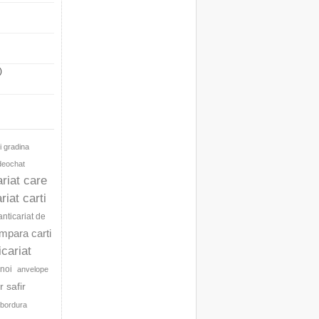
)
i gradina
ideochat
ariat care
riat carti
anticariat de
umpara carti
icariat
noi
anvelope
 safir
bordura