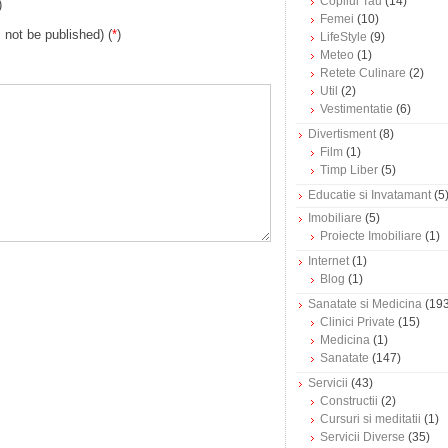
Copilul Tau
(14)
)
Femei
(10)
l not be published) (
*
)
LifeStyle
(9)
Meteo
(1)
Retete Culinare
(2)
Util
(2)
Vestimentatie
(6)
Divertisment
(8)
Film
(1)
Timp Liber
(5)
Educatie si Invatamant
(5
Imobiliare
(5)
Proiecte Imobiliare
(1)
Internet
(1)
Blog
(1)
Sanatate si Medicina
(193
Clinici Private
(15)
Medicina
(1)
Sanatate
(147)
Servicii
(43)
Constructii
(2)
Cursuri si meditatii
(1)
Servicii Diverse
(35)