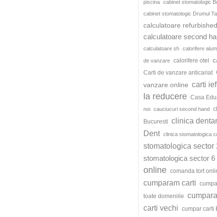
piscina
cabinet stomatologic B
cabinet stomatologic Drumul Ta
calculatoare refurbishe
calculatoare second h
calculatoare sh
calorifere alum
c
calorifere otel
de vanzare
Carti de vanzare anticariat
carti ie
vanzare online
la reducere
Casa Edu
c
noi
cauciucuri second hand
clinica denta
Bucuresti
Dent
clinica stomatologica c
stomatologica sector 
stomatologica sector 6
online
comanda tort onli
cumparam carti
cumpar
cumparat
toate domeniile
carti vechi
cumpar carti 