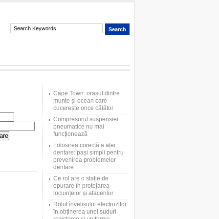
Cape Town: orașul dintre
munte și ocean care
cucerește orice călător
Compresorul suspensiei
pneumatice nu mai
funcționează
Folosirea corectă a aței
dentare: pași simpli pentru
prevenirea problemelor
dentare
Ce rol are o stație de
epurare în protejarea
locuințelor și afacerilor
Rolul învelișului electrozilor
în obținerea unei suduri