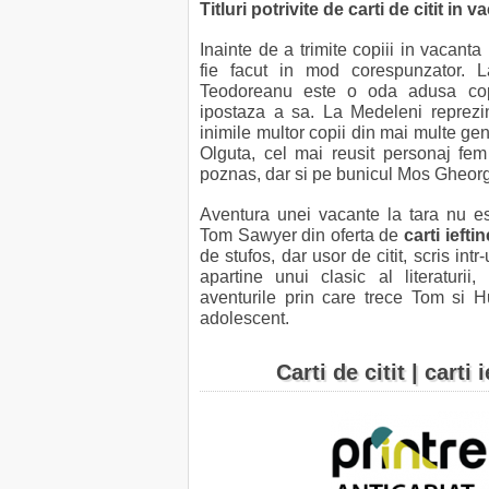
Titluri potrivite de
carti de citit
in va
Inainte de a trimite copiii in vacanta
fie facut in mod corespunzator. 
Teodoreanu este o oda adusa copi
ipostaza a sa. La Medeleni reprezi
inimile multor copii din mai multe gen
Olguta, cel mai reusit personaj femi
poznas, dar si pe bunicul Mos Gheor
Aventura unei vacante la tara nu es
Tom Sawyer din oferta de
carti iefti
de stufos, dar usor de citit, scris intr
apartine unui clasic al literaturi
aventurile prin care trece Tom si Hu
adolescent.
Carti de citit | carti 