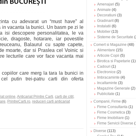
Amenajari
(5)
Animale
(4)
Decoratiuni
(3)
Gradinarit
(8)
ezinta cu adevarat un “must have” al
Instalatii
(6)
 in vacanta la bunici. Un basm pe zi le
Mobilier
(13)
sa isi descopere personalitatea, le va
Sisteme de Securitate
(
cie, dragoste, hotarare, iar povestile
reuceanu, Balaurul cu sapte capete,
Comert si Magazine
(48)
 de moarte, dar si Praslea cel Voinic si
Alimentare
(15)
re lecturile care vor face vacanta mai
Articole Copii
(5)
Birotica si Papetarie
(1)
Cadouri
(1)
Electronice
(2)
copiilor care merg la tara la bunici in
Imbracaminte
(4)
el putin trei-patru carti din oferta
Incaltaminte
(3)
Magazine Generale
(2)
Publicitate
(1)
iat online
,
Anticariat Printre Carti
,
carti de citit
,
zare
,
PrintreCarti.ro
,
reduceri carti anticariat
Companii, Firme
(6)
Firme Consultanta
(1)
Firme Cosmetica
(3)
Firme Imobiliare
(1)
Firme Servicii Diverse
(
Diverse
(113)