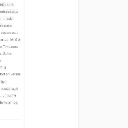
bila lemn
 romaneasca
mn masiv
la piatra
placare gard
rent a
ariat
ic Timisoara
a
Salon
e
r 6
tort aniversar
rturi
tractari auto
uniforme
1
le termice