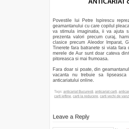
Povestile lui Petre Ispirescu repr
geamantanului cu care copilul pleaca
va stimula imaginatia, ii va ajuta 
prezenta valori precum curaj, harni
clasice precum Aleodor Imparat, G
Tinerete fara batranete si viata fara
merele de Aur sunt doar cateva dint
pitoreasca si mai frumoasa.
Fara doar si poate, din geamantanul 
vacanta nu trebuie sa lipseasca c
anticariatului online.
Tags:
anticariat Bucuresti
,
anticariat carti
,
anticar
carti ieftine
,
carti la reducere
,
carti vechi de van
Leave a Reply