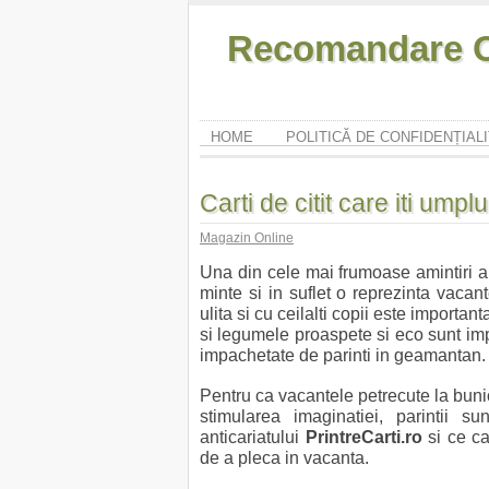
Recomandare O
HOME
POLITICĂ DE CONFIDENȚIAL
Carti de citit care iti umpl
Magazin Online
Una din cele mai frumoase amintiri a
minte si in suflet o reprezinta vacan
ulita si cu ceilalti copii este importan
si legumele proaspete si eco sunt im
impachetate de parinti in geamantan.
Pentru ca vacantele petrecute la bunic
stimularea imaginatiei, parintii s
anticariatului
PrintreCarti.ro
si ce ca
de a pleca in vacanta.