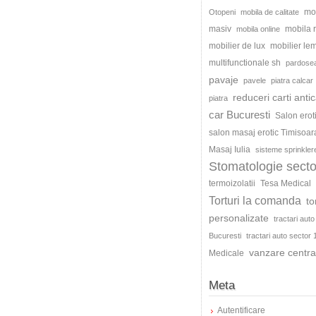
mo
Otopeni
mobila de calitate
masiv
mobila
mobila online
mobilier de lux
mobilier le
multifunctionale sh
pardosea
pavaje
pavele
piatra calcar
reduceri carti antic
piatra
car Bucuresti
Salon erot
salon masaj erotic Timisoar
Masaj Iulia
sisteme sprinkler
Stomatologie secto
termoizolatii
Tesa Medical
Torturi la comanda
to
personalizate
tractari auto
Bucuresti
tractari auto sector 
vanzare centra
Medicale
Meta
Autentificare