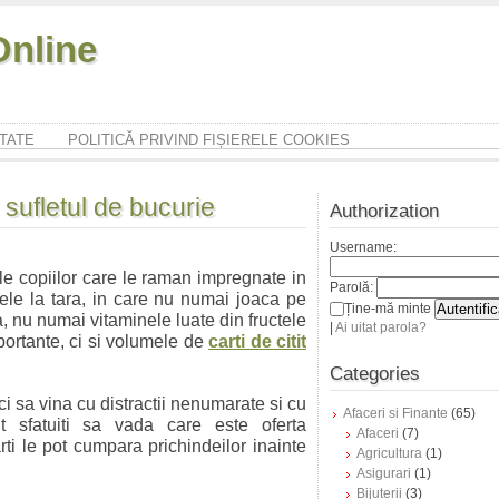
nline
ITATE
POLITICĂ PRIVIND FIȘIERELE COOKIES
u sufletul de bucurie
Authorization
Username:
le copiilor care le raman impregnate in
Parolă:
tele la tara, in care nu numai joaca pe
Ține-mă minte
ta, nu numai vitaminele luate din fructele
|
Ai uitat parola?
portante, ci si volumele de
carti de citit
Categories
i sa vina cu distractii nenumarate si cu
Afaceri si Finante
(65)
unt sfatuiti sa vada care este oferta
Afaceri
(7)
rti le pot cumpara prichindeilor inainte
Agricultura
(1)
Asigurari
(1)
Bijuterii
(3)