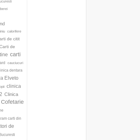
ucuresti
berei
d
and
iniu
calorifere
arti de citit
Carti de
carti
ftine
ard
cauciucuri
linica dentara
ra Elveto
clinica
opii
2
Clinica
Cofetarie
ne
am carti din
ori de
Bucuresti