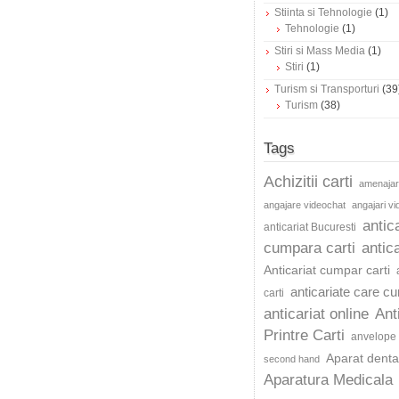
Stiinta si Tehnologie
(1)
Tehnologie
(1)
Stiri si Mass Media
(1)
Stiri
(1)
Turism si Transporturi
(39
Turism
(38)
Tags
Achizitii carti
amenajar
angajare videochat
angajari v
antic
anticariat Bucuresti
cumpara carti
antica
Anticariat cumpar carti
anticariate care c
carti
anticariat online
Ant
Printre Carti
anvelope 
Aparat dentar
second hand
Aparatura Medicala