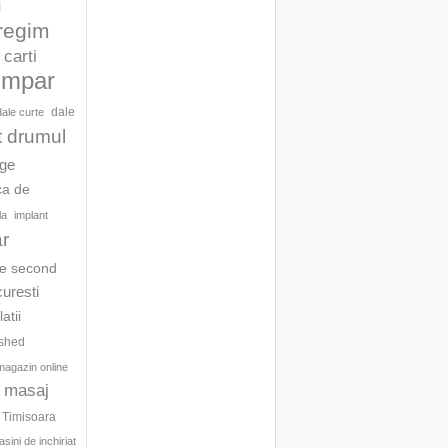
l
 regim
carti
umpar
dale
dale curte
t drumul
age
ca de
la
implant
ar
te second
curesti
latii
ished
magazin online
masaj
c Timisoara
sini de inchiriat