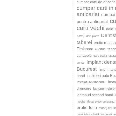
cumpar carti de orice fe
cumpar carti in
anticariat
cumpar 
c
pentru anticariat
carti vechi
dale
Dentis
pavaj
dale piatra
taberei
erotic mass
Timisoara
fabri
eTorturi
canapele
gard piatra natura
Implant dent
dentar
Bucuresti
impriman
inchirieri auto Bu
hand
insta
instalatii antiincendiu
drencere
laptopuri refurb
laptopuri second hand
mobila
Masaj erotic cu jacuzzi
erotic Iulia
Masaj eroti
masini de inchiriat Bucuresti
ma