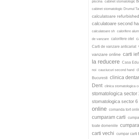
piscina
cabinet stomatologic B
cabinet stomatologic Drumul Ta
calculatoare refurbishe
calculatoare second h
calculatoare sh
calorifere alum
c
calorifere otel
de vanzare
Carti de vanzare anticariat
carti ie
vanzare online
la reducere
Casa Edu
c
noi
cauciucuri second hand
clinica denta
Bucuresti
Dent
clinica stomatologica c
stomatologica sector 
stomatologica sector 6
online
comanda tort onli
cumparam carti
cumpar
cumparat
toate domeniile
carti vechi
cumpar carti 