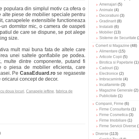
Amenajari
(5)
 populara din simplul motiv ca ofera o
Animale
(4)
e alte piese de mobilier speciale pentru
Decoratiuni
(3)
mit, canapelele extensibile functioneaza
Gradinarit
(8)
intr-un dormitor mic, o camera de oaspeti
Instalatii
(6)
 spatiul de care se dispune, se pot alege
Mobilier
(13)
ing size.
Sisteme de Securitate
(
Comert si Magazine
(48)
tiva mult mai buna fata de altele care
Alimentare
(15)
irea unei saltele gonflabile pe podea.
Articole Copii
(5)
t, multe dintre componente, putand fi
Birotica si Papetarie
(1)
e o piesa de mobilier eficienta, care
Cadouri
(1)
 casei. Pe
CasaEduard.ro
se regaseste
Electronice
(2)
oricarui concept de decor.
Imbracaminte
(4)
Incaltaminte
(3)
Magazine Generale
(2)
cu doua locuri
,
Canapele ieftine
,
fabrica de
Publicitate
(1)
Companii, Firme
(6)
Firme Consultanta
(1)
Firme Cosmetica
(3)
Firme Imobiliare
(1)
Firme Servicii Diverse
(
)
Diverse
(113)