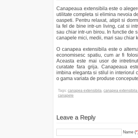
Canapeaua extensibila este o alegere
utilitate completa si elimina nevoia d
oaspeti. Pentru relaxat, atipit si dor
la fel de bine intr-un living, cat si 
sau chiar intr-un birou. In functie de
canapele mici, medii, mari sau chiar k
O canapea extensibila este o alterna
economisesc spatiu, cum ar fi folos
Aceasta este mai usor de intretinu
curatate fara grija. Canapeaua est
imbina eleganta si stilul in interiorul
o gama variata de produse concepute 
Tags:
canapea extensibila
,
canapea extensibila 
canapele
Leave a Reply
Name (
*