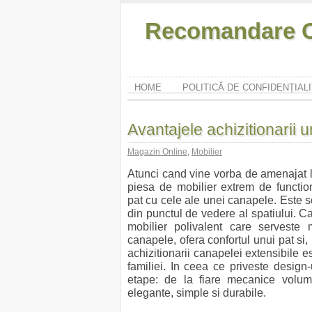
Recomandare O
HOME
POLITICĂ DE CONFIDENȚIAL
Avantajele achizitionarii 
Magazin Online
,
Mobilier
Atunci cand vine vorba de amenajat l
piesa de mobilier extrem de function
pat cu cele ale unei canapele. Este so
din punctul de vedere al spatiului. 
mobilier polivalent care serveste 
canapele, ofera confortul unui pat si
achizitionarii canapelei extensibile es
familiei. In ceea ce priveste design
etape: de la fiare mecanice volum
elegante, simple si durabile.