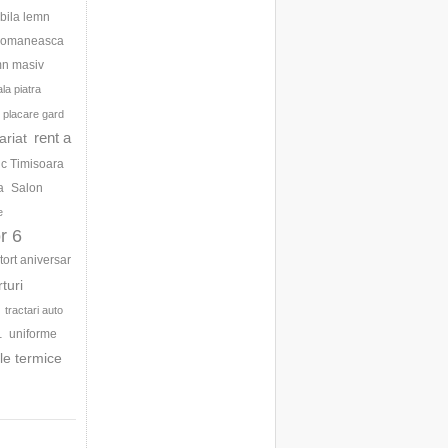
bila lemn
 romaneasca
mn masiv
la piatra
placare gard
rent a
ariat
ic Timisoara
a
Salon
e
r 6
tort aniversar
rturi
tractari auto
uniforme
1
le termice