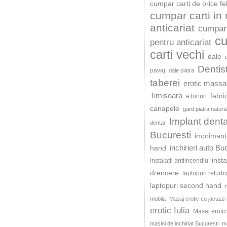
cumpar carti de orice fe
cumpar carti in
anticariat
cumpar 
c
pentru anticariat
carti vechi
dale
Dentis
pavaj
dale piatra
taberei
erotic mass
Timisoara
fabri
eTorturi
canapele
gard piatra natura
Implant dent
dentar
Bucuresti
impriman
inchirieri auto Bu
hand
insta
instalatii antiincendiu
drencere
laptopuri refurb
laptopuri second hand
mobila
Masaj erotic cu jacuzzi
erotic Iulia
Masaj eroti
masini de inchiriat Bucuresti
ma