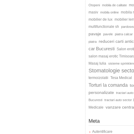
mo
Otopeni
mobila de calitate
masiv
mobila
mobila online
mobilier de lux
mobilier le
multifunctionale sh
pardosea
pavaje
pavele
piatra calcar
reduceri carti antic
piatra
car Bucuresti
Salon erot
salon masaj erotic Timisoar
Masaj Iulia
sisteme sprinkler
Stomatologie secto
termoizolatii
Tesa Medical
Torturi la comanda
to
personalizate
tractari auto
Bucuresti
tractari auto sector 
vanzare centra
Medicale
Meta
Autentificare