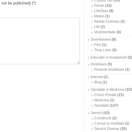
Copilul Tau
(14)
l not be published) (
*
)
Femei
(10)
LifeStyle
(9)
Meteo
(1)
Retete Culinare
(2)
Util
(2)
Vestimentatie
(6)
Divertisment
(8)
Film
(1)
Timp Liber
(5)
Educatie si Invatamant
(5
Imobiliare
(5)
Proiecte Imobiliare
(1)
Internet
(1)
Blog
(1)
Sanatate si Medicina
(193
Clinici Private
(15)
Medicina
(1)
Sanatate
(147)
Servicii
(43)
Constructii
(2)
Cursuri si meditatii
(1)
Servicii Diverse
(35)