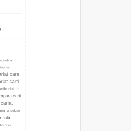
)
i gradina
ideochat
ariat care
riat carti
anticariat de
umpara carti
icariat
noi
anvelope
 safir
bordura