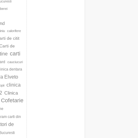
ucuresti
berei
d
and
iniu
calorifere
arti de citit
Carti de
carti
ftine
ard
cauciucuri
linica dentara
ra Elveto
clinica
opii
2
Clinica
Cofetarie
ne
am carti din
ori de
Bucuresti