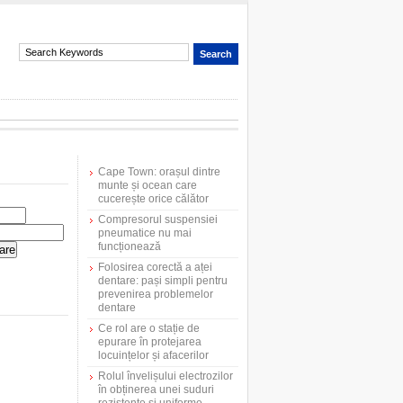
Cape Town: orașul dintre
munte și ocean care
cucerește orice călător
Compresorul suspensiei
pneumatice nu mai
funcționează
Folosirea corectă a aței
dentare: pași simpli pentru
prevenirea problemelor
dentare
Ce rol are o stație de
epurare în protejarea
locuințelor și afacerilor
Rolul învelișului electrozilor
în obținerea unei suduri