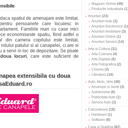
Magazin Online
(49)
nsibile
Productie industriala
(1
Anunturi
(23)
daca spatiul de amenajare este limitat.
Anunturi Auto
(3)
pentru persoanele care locuiesc in
Anunturi Electronice
(1)
rtament. Familiile mari cu case mici
Anunturi Imobiliare
(3)
ece economiseste spatiu, fiind astfel o
Anunturi Online
(1)
ul din camera copilului este limitat,
Anunturi Servicii
(14)
lului patului si al canapelei, ci are si
Arta si Cultura
(31)
ru a servi in loc de depozitare. Se poate
Arta Culinara
(4)
doua locuri
, care este suficient de
Arta Digitala
(6)
Arta Fotografica
(2)
Cinema
(3)
anapea extensibila cu doua
Literatura
(16)
Auto, Moto, Velo
(48)
asaEduard.ro
Anvelope si Jante
(3)
Autoturisme
(6)
Publicitate Auto
(1)
Service Auto
(3)
Calculatoare
(18)
Hardware
(1)
Software
(6)
Casa si Gradina
(82)