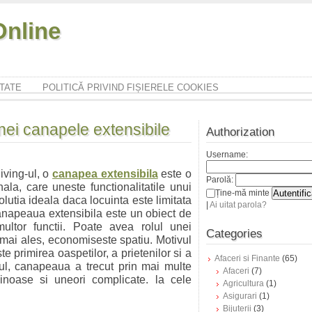
nline
ITATE
POLITICĂ PRIVIND FIȘIERELE COOKIES
unei canapele extensibile
Authorization
Username:
iving-ul, o
canapea extensibila
este o
Parolă:
ala, care uneste functionalitatile unui
Ține-mă minte
lutia ideala daca locuinta este limitata
|
Ai uitat parola?
Canapeaua extensibila este un obiect de
multor functii. Poate avea rolul unei
Categories
, mai ales, economiseste spatiu. Motivul
te primirea oaspetilor, a prietenilor si a
Afaceri si Finante
(65)
-ul, canapeaua a trecut prin mai multe
Afaceri
(7)
inoase si uneori complicate. la cele
Agricultura
(1)
Asigurari
(1)
Bijuterii
(3)