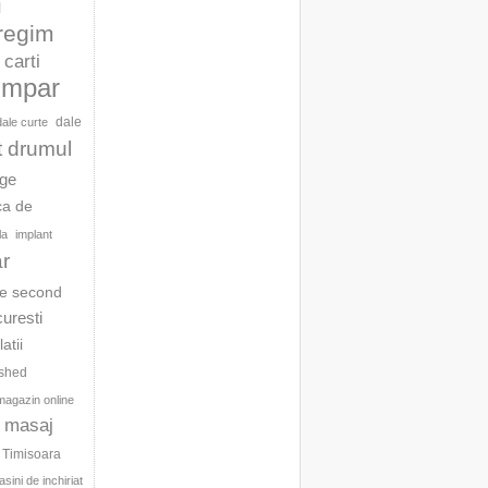
l
 regim
carti
umpar
dale
dale curte
t drumul
age
ca de
la
implant
ar
te second
curesti
latii
ished
magazin online
masaj
c Timisoara
sini de inchiriat