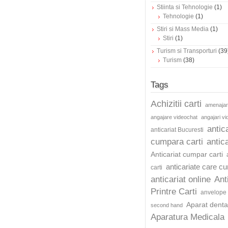
Stiinta si Tehnologie
(1)
Tehnologie
(1)
Stiri si Mass Media
(1)
Stiri
(1)
Turism si Transporturi
(39
Turism
(38)
Tags
Achizitii carti
amenajar
angajare videochat
angajari v
antic
anticariat Bucuresti
cumpara carti
antica
Anticariat cumpar carti
anticariate care c
carti
anticariat online
Ant
Printre Carti
anvelope 
Aparat dentar
second hand
Aparatura Medicala