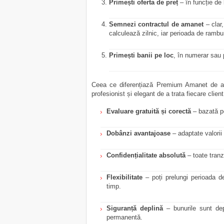
Primești oferta de preț
– în funcție de 
Semnezi contractul de amanet
– clar
calculează zilnic, iar perioada de rambur
Primești banii pe loc
, în numerar sau 
Ceea ce diferențiază Premium Amanet de a
profesionist și elegant de a trata fiecare client
Evaluare gratuită și corectă
– bazată pe
Dobânzi avantajoase
– adaptate valorii 
Confidențialitate absolută
– toate tranz
Flexibilitate
– poți prelungi perioada d
timp.
Siguranță deplină
– bunurile sunt dep
permanentă.