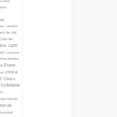
ucuresti
berei
d
and
iniu
calorifere
arti de citit
Carti de
carti
ftine
ard
cauciucuri
linica dentara
ra Elveto
clinica
opii
2
Clinica
Cofetarie
ne
am carti din
ori de
Bucuresti