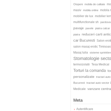
mo
Otopeni
mobila de calitate
masiv
mobila
mobila online
mobilier de lux
mobilier le
multifunctionale sh
pardosea
pavaje
pavele
piatra calcar
reduceri carti antic
piatra
car Bucuresti
Salon erot
salon masaj erotic Timisoar
Masaj Iulia
sisteme sprinkler
Stomatologie secto
termoizolatii
Tesa Medical
Torturi la comanda
to
personalizate
tractari auto
Bucuresti
tractari auto sector 
vanzare centra
Medicale
Meta
Autentificare