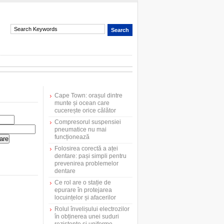
Cape Town: orașul dintre
munte și ocean care
cucerește orice călător
Compresorul suspensiei
pneumatice nu mai
funcționează
Folosirea corectă a aței
dentare: pași simpli pentru
prevenirea problemelor
dentare
Ce rol are o stație de
epurare în protejarea
locuințelor și afacerilor
Rolul învelișului electrozilor
în obținerea unei suduri