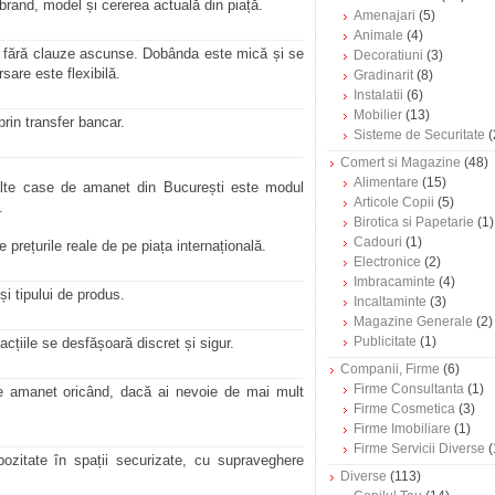
brand, model și cererea actuală din piață.
Amenajari
(5)
Animale
(4)
, fără clauze ascunse. Dobânda este mică și se
Decoratiuni
(3)
sare este flexibilă.
Gradinarit
(8)
Instalatii
(6)
Mobilier
(13)
prin transfer bancar.
Sisteme de Securitate
(
Comert si Magazine
(48)
Alimentare
(15)
lte case de amanet din București este modul
Articole Copii
(5)
.
Birotica si Papetarie
(1)
Cadouri
(1)
 prețurile reale de pe piața internațională.
Electronice
(2)
Imbracaminte
(4)
și tipului de produs.
Incaltaminte
(3)
Magazine Generale
(2)
Publicitate
(1)
acțiile se desfășoară discret și sigur.
Companii, Firme
(6)
Firme Consultanta
(1)
e amanet oricând, dacă ai nevoie de mai mult
Firme Cosmetica
(3)
Firme Imobiliare
(1)
Firme Servicii Diverse
(
ozitate în spații securizate, cu supraveghere
Diverse
(113)