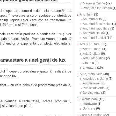
Magazin Online
(49)
Productie industriala
(1
ai respectate nume din domeniul amanetării de
Anunturi
(23)
perți în evaluare și cu o reputație construită pe
Anunturi Auto
(3)
soluții rapide celor care vor să transforme un
Anunturi Electronice
(1)
 fără stres și fără riscuri.
Anunturi Imobiliare
(3)
Anunturi Online
(1)
nele care dețin produse autentice de lux și vor
Anunturi Servicii
(14)
fie prin amanet. Astfel, Premium Amanet combină
nd clienților o experiență completă, elegantă și
Arta si Cultura
(31)
Arta Culinara
(4)
Arta Digitala
(6)
Arta Fotografica
(2)
amanetare a unei genți de lux
Cinema
(3)
Literatura
(16)
otul începe cu o evaluare gratuită, realizată de
Auto, Moto, Velo
(48)
elor de lux.
Anvelope si Jante
(3)
Autoturisme
(6)
anet
– nu este nevoie de programare prealabilă,
Publicitate Auto
(1)
Service Auto
(3)
Calculatoare
(18)
verifică autenticitatea, starea produsului,
Hardware
(1)
.)
și valoarea de piață.
Software
(6)
Casa si Gradina
(82)