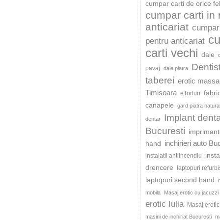
cumpar carti de orice fe
cumpar carti in
anticariat
cumpar 
c
pentru anticariat
carti vechi
dale
Dentis
pavaj
dale piatra
taberei
erotic mass
Timisoara
fabri
eTorturi
canapele
gard piatra natura
Implant dent
dentar
Bucuresti
impriman
inchirieri auto Bu
hand
insta
instalatii antiincendiu
drencere
laptopuri refurb
laptopuri second hand
mobila
Masaj erotic cu jacuzzi
erotic Iulia
Masaj eroti
masini de inchiriat Bucuresti
ma