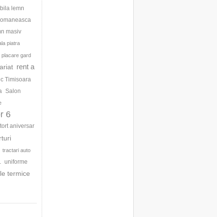
bila lemn
 romaneasca
mn masiv
la piatra
placare gard
rent a
ariat
ic Timisoara
a
Salon
e
r 6
tort aniversar
rturi
tractari auto
uniforme
1
le termice