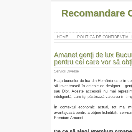
Recomandare O
HOME
POLITICĂ DE CONFIDENȚIAL
Amanet genți de lux Bucur
pentru cei care vor să obț
Servicii Diverse
Piața bunurilor de lux din România este în co
să investească în articole de designer – gen
sau Dior. Aceste accesorii nu mai reprezintă
inteligentă, care își păstrează valoarea în tim
În contextul economic actual, tot mai mul
avantajoasă pentru a obține lichidități: servici
Premium Amanet.
De ce să alegi Premium Amanet 