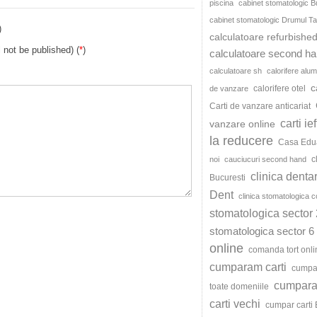
piscina
cabinet stomatologic B
cabinet stomatologic Drumul Ta
)
calculatoare refurbishe
l not be published) (
*
)
calculatoare second h
calculatoare sh
calorifere alum
c
calorifere otel
de vanzare
Carti de vanzare anticariat
carti ie
vanzare online
la reducere
Casa Edu
c
noi
cauciucuri second hand
clinica denta
Bucuresti
Dent
clinica stomatologica c
stomatologica sector 
stomatologica sector 6
online
comanda tort onli
cumparam carti
cumpar
cumparat
toate domeniile
carti vechi
cumpar carti 