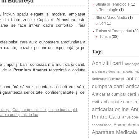
în București
Stiinta si Tehnologie
(1)
Tehnologie
(1)
 într-un spațiu elegant și modern, amplasat
Stiri si Mass Media
(1)
lor din toate zonele Capitalei. Atmosfera este
Stiri
(1)
uarea se face într-un cadru confortabil, fără
Turism si Transporturi
(39
Turism
(38)
fesioniști care au o cunoaștere aprofundată a
ări exacte, bazate pe ani de experiență și pe
Tags
Achizitii carti
e timpul și banii contează mai mult ca oricând,
amenajar
ti
de la
Premium Amanet
reprezintă o opțiune
angajare videochat
angajari v
antic
anticariat Bucuresti
cumpara carti
antica
e bani fără să vinzi geanta sau dacă vrei să o
 garantează seriozitate, confidențialitate și cel
Anticariat cumpar carti
anticariate care c
carti
anticariat online
Ant
curești
,
Cumpar genti de lux
,
obține bani rapid
,
re a unei genți de lux
Printre Carti
anvelope 
Aparat dentar
second hand
Aparatura Medicala