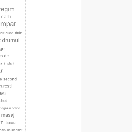
l
 regim
carti
umpar
dale
dale curte
t drumul
age
ca de
la
implant
ar
te second
curesti
latii
ished
magazin online
masaj
c Timisoara
sini de inchiriat