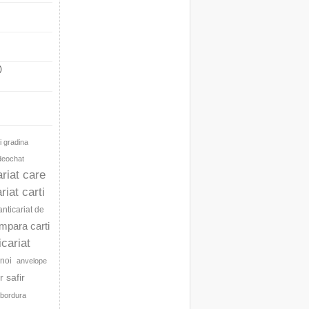
)
i gradina
ideochat
ariat care
riat carti
anticariat de
umpara carti
icariat
noi
anvelope
 safir
bordura