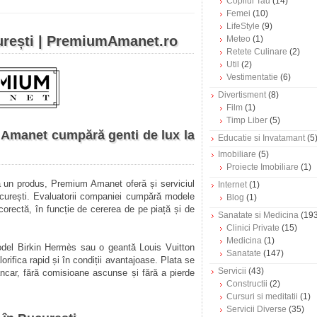
Copilul Tau
(14)
Femei
(10)
LifeStyle
(9)
urești | PremiumAmanet.ro
Meteo
(1)
Retete Culinare
(2)
Util
(2)
Vestimentatie
(6)
Divertisment
(8)
Film
(1)
Timp Liber
(5)
 Amanet cumpără genti de lux la
Educatie si Invatamant
(5
Imobiliare
(5)
Proiecte Imobiliare
(1)
la un produs, Premium Amanet oferă și serviciul
Internet
(1)
București. Evaluatorii companiei cumpără modele
Blog
(1)
 corectă, în funcție de cererea de pe piață și de
Sanatate si Medicina
(193
Clinici Private
(15)
Medicina
(1)
odel Birkin Hermès sau o geantă Louis Vuitton
Sanatate
(147)
orifica rapid și în condiții avantajoase. Plata se
Servicii
(43)
ancar, fără comisioane ascunse și fără a pierde
Constructii
(2)
Cursuri si meditatii
(1)
Servicii Diverse
(35)