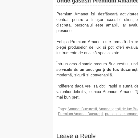
Unde găsești Premium Amanet 
Premium Amanet își desfășoară activitatea
central, pentru a fi ușor accesibil clienți
discretă, personalul este amabil, iar eval
presiune.
Echipa Premium Amanet este formată din pro
pieței produselor de lux și pot oferi evalu
instrumente de analiză specializate.
Într-un oraș dinamic precum Bucureștiul, und
serviciile de
amanet genți de lux Bucureș
modernă, sigură și convenabilă.
Indiferent dacă vrei să obții rapid o sumă d
valorifici definitiv, echipa Premium Amanet îți
mai bun preț.
Tags:
Amanet Bucuresti
,
Amanet genți de lux Bu
Premium Amanet București
,
procesul de amaneta
Leave a Reply