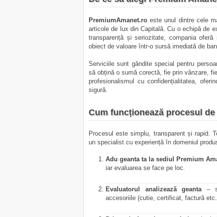
PremiumAmanet.ro
este unul dintre cele m
articole de lux din Capitală. Cu o echipă de ex
transparență și seriozitate, compania oferă 
obiect de valoare într-o sursă imediată de bani,
Serviciile sunt gândite special pentru persoa
să obțină o sumă corectă, fie prin vânzare, 
profesionalismul cu confidențialitatea, oferi
sigură.
Cum funcționează procesul de 
Procesul este simplu, transparent și rapid. T
un specialist cu experiență în domeniul produs
Adu geanta ta la sediul Premium Am
iar evaluarea se face pe loc.
Evaluatorul analizează geanta
– se 
accesoriile (cutie, certificat, factură etc