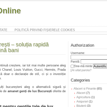
nline
ITATE
POLITICĂ PRIVIND FIȘIERELE COOKIES
ești – soluția rapidă
Authorization
ină bani
Username:
Parolă:
ntinuă creștere, iar tot mai multe persoane aleg
Ține-mă minte
ți Chanel, Louis Vuitton, Gucci, Hermès, Prada
|
Ai uitat parola?
 doar o declarație de stil, ci și o investiție
p.
Categories
ți bucureșteni aleg o alternativă sigură și
Afaceri si Finante
(65)
ile de
amanet genți de lux București
oferite de
Afaceri
(7)
Agricultura
(1)
Asigurari
(1)
pentru gențile tale de lux
Bijuterii
(3)