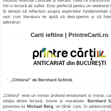
folosind referințe culturale și literare, ceea ce transform
într-o lectură de suflet. Este perfectă pentru un weekend li
îți dorești să reflectezi asupra aspectelor fundamentale al
vezi cum literatura ne ajută să descoperim și să înț
adevăruri.
Carti ieftine |
PrintreCarti.ro
„
Cititorul” de Bernhard Schlink
„
Cititorul” este un roman profund emoționant și moral, c
relația dintre lectură, istorie și moralitate.
Bernhard S
povestea lui
Michael Berg
, un tânăr care, în adolescență