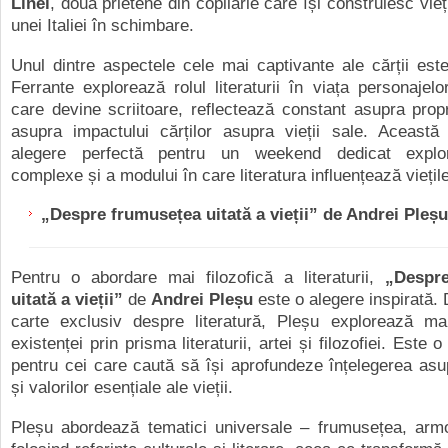
Linei
, două prietene din copilărie care își construiesc vieț
unei Italiei în schimbare.
Unul dintre aspectele cele mai captivante ale cărții este
Ferrante explorează rolul literaturii în viața personajelo
care devine scriitoare, reflectează constant asupra propri
asupra impactului cărților asupra vieții sale. Această
alegere perfectă pentru un weekend dedicat explorăr
complexe și a modului în care literatura influențează viețile
„
Despre frumusețea uitată a vieții” de Andrei Pleșu
Pentru o abordare mai filozofică a literaturii,
„Despr
uitată a vieții”
de
Andrei Pleșu
este o alegere inspirată. 
carte exclusiv despre literatură, Pleșu explorează ma
existenței prin prisma literaturii, artei și filozofiei. Este o
pentru cei care caută să își aprofundeze înțelegerea asu
și valorilor esențiale ale vieții.
Pleșu abordează tematici universale – frumusețea, armo