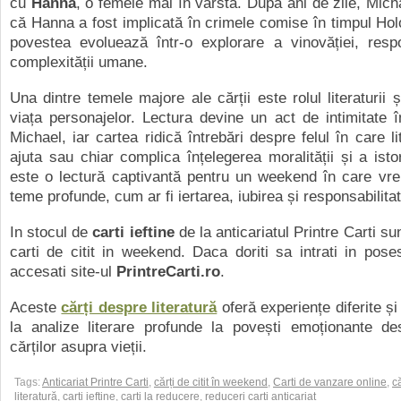
cu
Hanna
, o femeie mai în vârstă. După ani de zile, Mic
că Hanna a fost implicată în crimele comise în timpul Holo
povestea evoluează într-o explorare a vinovăției, respon
complexității umane.
Una dintre temele majore ale cărții este rolul literaturii și
viața personajelor. Lectura devine un act de intimitate 
Michael, iar cartea ridică întrebări despre felul în care l
ajuta sau chiar complica înțelegerea moralității și a istori
este o lectură captivantă pentru un weekend în care vre
teme profunde, cum ar fi iertarea, iubirea și responsabilitat
In stocul de
carti ieftine
de la anticariatul Printre Carti su
carti de citit in weekend. Daca doriti sa intrati in poses
accesati site-ul
PrintreCarti.ro
.
Aceste
cărți despre literatură
oferă experiențe diferite ș
la analize literare profunde la povești emoționante de
cărților asupra vieții.
Tags:
Anticariat Printre Carti
,
cărți de citit în weekend
,
Carti de vanzare online
,
c
literatură
,
carti ieftine
,
carti la reducere
,
reduceri carti anticariat