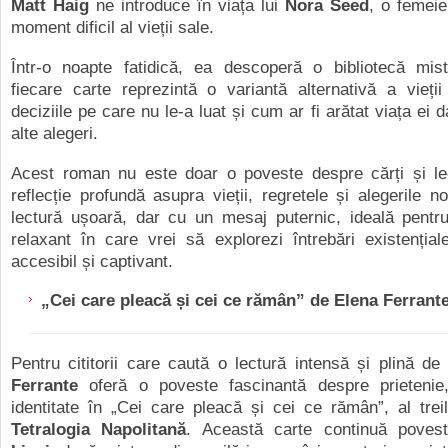
Matt Haig
ne introduce în viața lui
Nora Seed
, o femeie
moment dificil al vieții sale.
Într-o noapte fatidică, ea descoperă o bibliotecă mis
fiecare carte reprezintă o variantă alternativă a vieți
deciziile pe care nu le-a luat și cum ar fi arătat viața ei d
alte alegeri.
Acest roman nu este doar o poveste despre cărți și lec
reflecție profundă asupra vieții, regretele și alegerile n
lectură ușoară, dar cu un mesaj puternic, ideală pent
relaxant în care vrei să explorezi întrebări existenția
accesibil și captivant.
„
Cei care pleacă și cei ce rămân” de Elena Ferrant
Pentru cititorii care caută o lectură intensă și plină de
Ferrante
oferă o poveste fascinantă despre prietenie, 
identitate în „Cei care pleacă și cei ce rămân”, al tre
Tetralogia Napolitană
. Această carte continuă pove