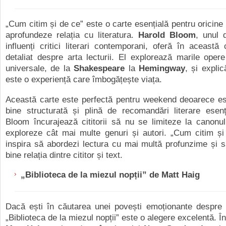
„
Cum citim și de ce” este o carte esențială pentru oricine 
aprofundeze relația cu literatura.
Harold Bloom
, unul 
influenți critici literari contemporani, oferă în această
detaliat despre arta lecturii. El explorează marile opere a
universale, de la
Shakespeare
la
Hemingway
, și explic
este o experiență care îmbogățește viața.
Această carte este perfectă pentru weekend deoarece est
bine structurată și plină de recomandări literare esenț
Bloom încurajează cititorii să nu se limiteze la canonul 
exploreze cât mai multe genuri și autori. „Cum citim și
inspira să abordezi lectura cu mai multă profunzime și s
bine relația dintre cititor și text.
„
Biblioteca de la miezul nopții” de Matt Haig
Dacă ești în căutarea unei povești emoționante despre c
„Biblioteca de la miezul nopții” este o alegere excelentă. 