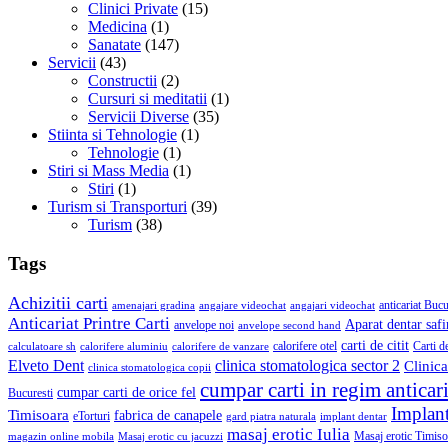
Clinici Private
(15)
Medicina
(1)
Sanatate
(147)
Servicii
(43)
Constructii
(2)
Cursuri si meditatii
(1)
Servicii Diverse
(35)
Stiinta si Tehnologie
(1)
Tehnologie
(1)
Stiri si Mass Media
(1)
Stiri
(1)
Turism si Transporturi
(39)
Turism
(38)
Tags
Achizitii carti
anticariat Bucu
amenajari gradina
angajare videochat
angajari videochat
Anticariat Printre Carti
Aparat dentar safi
anvelope noi
anvelope second hand
carti de citit
calorifere otel
Carti d
calculatoare sh
calorifere aluminiu
calorifere de vanzare
Elveto Dent
clinica stomatologica sector 2
Clinica
clinica stomatologica copii
cumpar carti in regim anticari
cumpar carti de orice fel
Bucuresti
Implant
Timisoara
fabrica de canapele
eTorturi
gard piatra naturala
implant dentar
masaj erotic Iulia
Masaj erotic Timiso
magazin online mobila
Masaj erotic cu jacuzzi