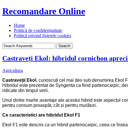
Recomandare Online
Home
Politică de confidențialitate
Politică privind fișierele cookies
Castraveți Ekol: hibridul cornichon apreci
Agricultura
Castraveții Ekol
, cunoscuți cel mai des sub denumirea Ekol F1, 
Hibridul este prezentat de Syngenta ca fiind partenocarpic, desti
ridicate din timpul verii.
Unul dintre marile avantaje ale acestui hibrid este aspectul comer
pentru consum proaspăt, cât și pentru murături.
Ce caracteristici are hibridul Ekol F1
Ekol F1 este descris ca un hibrid partenocarpic, ceea ce însea