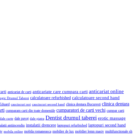
anticariat online
anticariate care cumpara carti
arti
anticariat de carti
calculatoare second hand
calculatoare refurbished
logic Drumul Taberei
clinica dentara
Eduard
clinica dentara Bucuresti
cauciucuri noi
cauciucuri second hand
rti
cumparatori de carti vechi
cumparam carti din toate domeniile
cumpar carti
Dentist drumul taberei
erotic massage
dale pavaj
dale curte
dale piatra
instalatii drencere
laptopuri second hand
talatii antiincendiu
laptopuri refurbished
iv
mobila romaneasca
mobilier de lux
mobilier lemn masiv
multifunctionale sh
mobila online