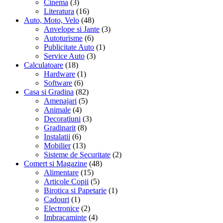
Cinema
(3)
Literatura
(16)
Auto, Moto, Velo
(48)
Anvelope si Jante
(3)
Autoturisme
(6)
Publicitate Auto
(1)
Service Auto
(3)
Calculatoare
(18)
Hardware
(1)
Software
(6)
Casa si Gradina
(82)
Amenajari
(5)
Animale
(4)
Decoratiuni
(3)
Gradinarit
(8)
Instalatii
(6)
Mobilier
(13)
Sisteme de Securitate
(2)
Comert si Magazine
(48)
Alimentare
(15)
Articole Copii
(5)
Birotica si Papetarie
(1)
Cadouri
(1)
Electronice
(2)
Imbracaminte
(4)