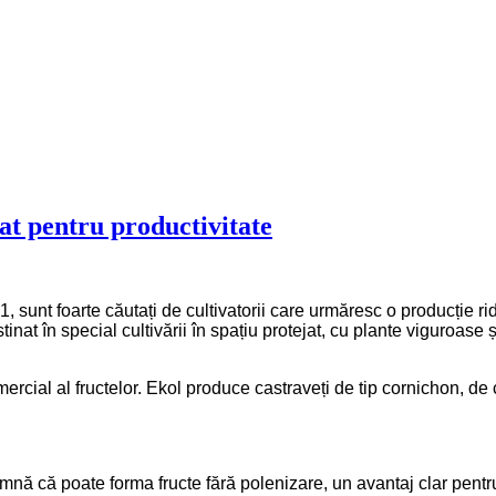
at pentru productivitate
sunt foarte căutați de cultivatorii care urmăresc o producție ridic
nat în special cultivării în spațiu protejat, cu plante viguroase 
cial al fructelor. Ekol produce castraveți de tip cornichon, de cul
mnă că poate forma fructe fără polenizare, un avantaj clar pentr