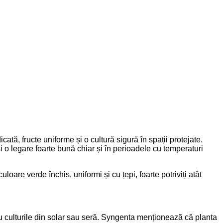
ată, fructe uniforme și o cultură sigură în spații protejate.
și o legare foarte bună chiar și în perioadele cu temperaturi
oare verde închis, uniformi și cu țepi, foarte potriviți atât
u culturile din solar sau seră. Syngenta menționează că planta