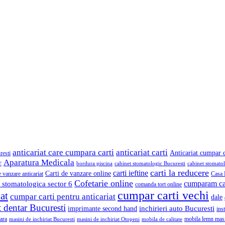
anticariat care cumpara carti
anticariat carti
Anticariat cumpar c
resti
Aparatura Medicala
r
bordura piscina
cabinet stomatologic Bucuresti
cabinet stomato
carti la reducere
carti ieftine
Carti de vanzare online
e vanzare anticariat
Casa 
Cofetarie online
cumparam ca
 stomatologica sector 6
comanda tort online
cumpar carti vechi
at
cumpar carti pentru anticariat
dale
 dentar Bucuresti
inchirieri auto Bucuresti
imprimante second hand
ins
ara
mobila lemn mas
masini de inchiriat Bucuresti
masini de inchiriat Otopeni
mobila de calitate