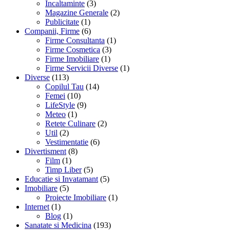
Incaltaminte
(3)
Magazine Generale
(2)
Publicitate
(1)
Companii, Firme
(6)
Firme Consultanta
(1)
Firme Cosmetica
(3)
Firme Imobiliare
(1)
Firme Servicii Diverse
(1)
Diverse
(113)
Copilul Tau
(14)
Femei
(10)
LifeStyle
(9)
Meteo
(1)
Retete Culinare
(2)
Util
(2)
Vestimentatie
(6)
Divertisment
(8)
Film
(1)
Timp Liber
(5)
Educatie si Invatamant
(5)
Imobiliare
(5)
Proiecte Imobiliare
(1)
Internet
(1)
Blog
(1)
Sanatate si Medicina
(193)