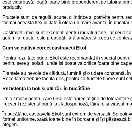
este viguroasă, leagă foarte bine preponderent pe tulpina princ
productiv.
Fructele sunt, de regulă, scurte, cilindrice și potrivite pentru 
tocmai această flexibilitate îi oferă un mare avantaj în bucătări
Castraveții mici sunt excelenți pentru murături fine, iar cei reco
goluri, iar gustul este proaspăt, fără amăreală, ceea ce contează
Cum se cultivă corect castraveții Ekol
Pentru rezultate bune, Ekol este recomandat în special pentru ci
pentru sere și solarii, unde își poate valorifica foarte bine capac
Plantele au nevoie de căldură, lumină și o udare constantă. În pra
Recoltarea trebuie făcută des, pentru că fructele tinere sunt ce
Rezistență la boli și utilizări în bucătărie
Un alt motiv pentru care Ekol este apreciat ține de toleranțele ș
frecvent rezistență bună la cladosporioză, făinare și virusul mo
În bucătărie, castraveții Ekol sunt extrem de versatili. Se potr
formei uniforme, arată foarte bine în borcane și își păstrează 
alegeri.