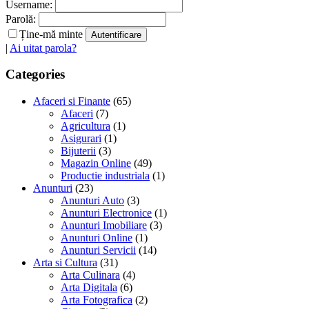
Username:
Parolă:
Ține-mă minte
|
Ai uitat parola?
Categories
Afaceri si Finante
(65)
Afaceri
(7)
Agricultura
(1)
Asigurari
(1)
Bijuterii
(3)
Magazin Online
(49)
Productie industriala
(1)
Anunturi
(23)
Anunturi Auto
(3)
Anunturi Electronice
(1)
Anunturi Imobiliare
(3)
Anunturi Online
(1)
Anunturi Servicii
(14)
Arta si Cultura
(31)
Arta Culinara
(4)
Arta Digitala
(6)
Arta Fotografica
(2)