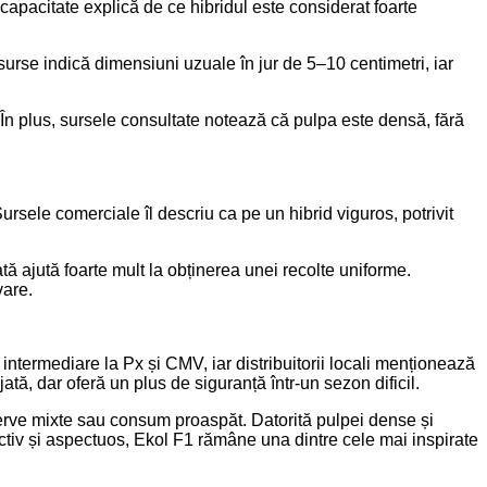
capacitate explică de ce hibridul este considerat foarte
 surse indică dimensiuni uzuale în jur de 5–10 centimetri, iar
ic. În plus, sursele consultate notează că pulpa este densă, fără
ursele comerciale îl descriu ca pe un hibrid viguros, potrivit
rată ajută foarte mult la obținerea unei recolte uniforme.
vare.
 intermediare la Px și CMV, iar distribuitorii locali menționează
tă, dar oferă un plus de siguranță într-un sezon dificil.
onserve mixte sau consum proaspăt. Datorită pulpei dense și
uctiv și aspectuos, Ekol F1 rămâne una dintre cele mai inspirate