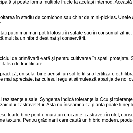
ipală și poate forma multiple fructe la același internod. Această 
recoltarea în stadiu de cornichon sau chiar de mini-pickles. Unele
e.
ltați puțin mai mari pot fi folosiți în salate sau în consumul ziln
 mult la un hibrid destinat și conservării.
clul de primăvară-vară și pentru cultivarea în spații protejate. S
itatea de fructificare.
ctică, un solar bine aerisit, un sol fertil și o fertilizare echilib
le mai apreciate, iar culesul regulat stimulează apariția de noi o
i rezistențele sale. Syngenta indică toleranțe la Ccu și toleranțe
zaicului castravetelui. Asta nu înseamnă că planta poate fi neglija
ivesc foarte bine pentru murături crocante, castraveți în oțet, c
bine textura. Pentru grădinarii care caută un hibrid modern, prod