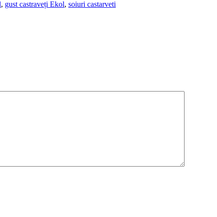
l
,
gust castraveți Ekol
,
soiuri castarveti