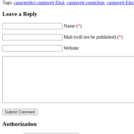
Tags:
caracteritici castraveți Ekol
,
castraveti cornichon
,
castraveți Eko
Leave a Reply
Name (
*
)
Mail (will not be published) (
*
)
Website
Authorization