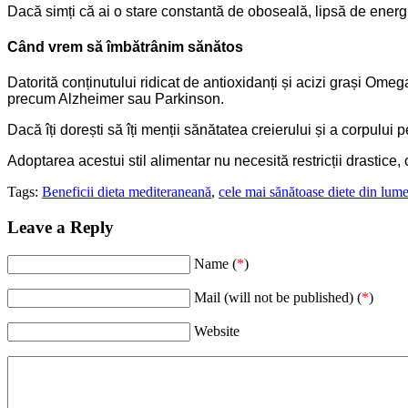
Dacă simți că ai o stare constantă de oboseală, lipsă de energ
Când vrem să îmbătrânim sănătos
Datorită conținutului ridicat de antioxidanți și acizi grași O
precum Alzheimer sau Parkinson.
Dacă îți dorești să îți menții sănătatea creierului și a corpulu
Adoptarea acestui stil alimentar nu necesită restricții drastice, 
Tags:
Beneficii dieta mediteraneană
,
cele mai sănătoase diete din lum
Leave a Reply
Name (
*
)
Mail (will not be published) (
*
)
Website