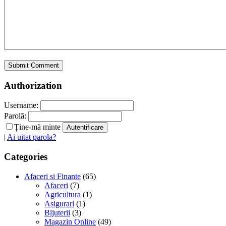
Authorization
Username:
Parolă:
Ține-mă minte
|
Ai uitat parola?
Categories
Afaceri si Finante
(65)
Afaceri
(7)
Agricultura
(1)
Asigurari
(1)
Bijuterii
(3)
Magazin Online
(49)