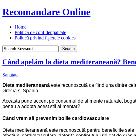
Recomandare Online
Home
Politică de confidențialitate
Politică privind fișierele cookies
Când apelăm la dieta mediteraneană? Benef
Sanatate
Dieta mediteraneană
este recunoscută ca fiind una dintre cele
Grecia și Spania.
Aceasta pune accent pe consumul de alimente naturale, bogate î
pentru a adopta acest stil alimentar?
Când vrem să prevenim bolile cardiovasculare
Dieta mediteraneană este recunoscută pentru beneficiile sale a
afecțiuni cardiovasculare, datorită conținutului ridicat de grăsim