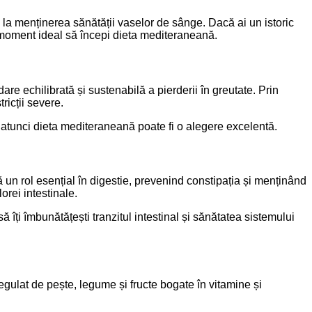
 la menținerea sănătății vaselor de sânge. Dacă ai un istoric
n moment ideal să începi dieta mediteraneană.
are echilibrată și sustenabilă a pierderii în greutate. Prin
ricții severe.
 atunci dieta mediteraneană poate fi o alegere excelentă.
 un rol esențial în digestie, prevenind constipația și menținând
orei intestinale.
 îți îmbunătățești tranzitul intestinal și sănătatea sistemului
ulat de pește, legume și fructe bogate în vitamine și