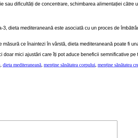
ie sau dificultăți de concentrare, schimbarea alimentației către
mega-3, dieta mediteraneană este asociată cu un proces de îmbătrâ
i pe măsură ce înaintezi în vârstă, dieta mediteraneană poate fi un
ci doar mici ajustări care îți pot aduce beneficii semnificative pe
e
,
dieta mediteraneană
,
menține sănătatea corpului
,
menține sănătatea cre