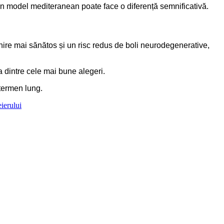
 un model mediteranean poate face o diferență semnificativă.
nire mai sănătos și un risc redus de boli neurodegenerative,
a dintre cele mai bune alegeri.
 termen lung.
ierului