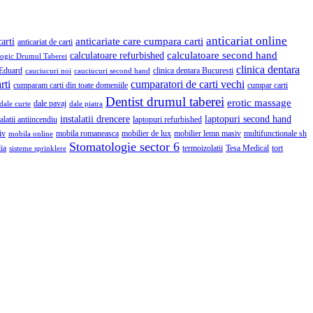
anticariat online
anticariate care cumpara carti
arti
anticariat de carti
calculatoare second hand
calculatoare refurbished
logic Drumul Taberei
clinica dentara
Eduard
clinica dentara Bucuresti
cauciucuri noi
cauciucuri second hand
rti
cumparatori de carti vechi
cumparam carti din toate domeniile
cumpar carti
Dentist drumul taberei
erotic massage
dale pavaj
dale curte
dale piatra
instalatii drencere
laptopuri second hand
talatii antiincendiu
laptopuri refurbished
iv
mobila romaneasca
mobilier de lux
mobilier lemn masiv
multifunctionale sh
mobila online
Stomatologie sector 6
ia
termoizolatii
Tesa Medical
tort
sisteme sprinklere