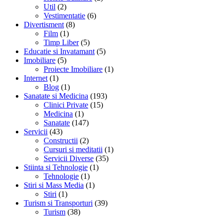
Util
(2)
Vestimentatie
(6)
Divertisment
(8)
Film
(1)
Timp Liber
(5)
Educatie si Invatamant
(5)
Imobiliare
(5)
Proiecte Imobiliare
(1)
Internet
(1)
Blog
(1)
Sanatate si Medicina
(193)
Clinici Private
(15)
Medicina
(1)
Sanatate
(147)
Servicii
(43)
Constructii
(2)
Cursuri si meditatii
(1)
Servicii Diverse
(35)
Stiinta si Tehnologie
(1)
Tehnologie
(1)
Stiri si Mass Media
(1)
Stiri
(1)
Turism si Transporturi
(39)
Turism
(38)