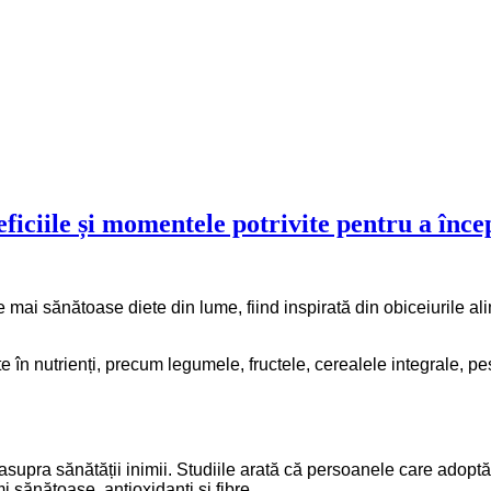
iciile și momentele potrivite pentru a înce
 mai sănătoase diete din lume, fiind inspirată din obiceiurile ali
n nutrienți, precum legumele, fructele, cerealele integrale, peșt
supra sănătății inimii. Studiile arată că persoanele care adoptă
i sănătoase, antioxidanți și fibre.