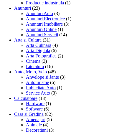
Productie industriala
(1)
Anunturi
(23)
Anunturi Auto
(3)
Anunturi Electronice
(1)
Anunturi Imobiliare
(3)
Anunturi Online
(1)
Anunturi Servicii
(14)
Arta si Cultura
(31)
Arta Culinara
(4)
Arta Digitala
(6)
Arta Fotografica
(2)
Cinema
(3)
Literatura
(16)
Auto, Moto, Velo
(48)
Anvelope si Jante
(3)
Autoturisme
(6)
Publicitate Auto
(1)
Service Auto
(3)
Calculatoare
(18)
Hardware
(1)
Software
(6)
Casa si Gradina
(82)
Amenajari
(5)
Animale
(4)
Decoratiuni
(3)