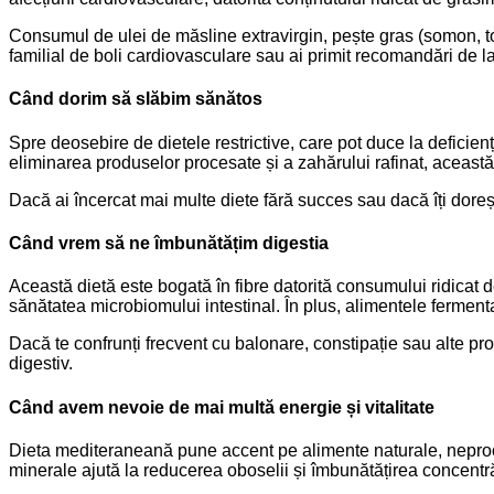
Consumul de ulei de măsline extravirgin, pește gras (somon, ton
familial de boli cardiovasculare sau ai primit recomandări de l
Când dorim să slăbim sănătos
Spre deosebire de dietele restrictive, care pot duce la deficienț
eliminarea produselor procesate și a zahărului rafinat, această 
Dacă ai încercat mai multe diete fără succes sau dacă îți dore
Când vrem să ne îmbunătățim digestia
Această dietă este bogată în fibre datorită consumului ridicat 
sănătatea microbiomului intestinal. În plus, alimentele fermentat
Dacă te confrunți frecvent cu balonare, constipație sau alte prob
digestiv.
Când avem nevoie de mai multă energie și vitalitate
Dieta mediteraneană pune accent pe alimente naturale, neproce
minerale ajută la reducerea oboselii și îmbunătățirea concentră