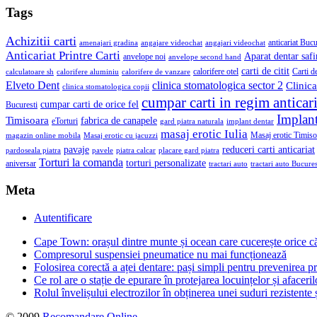
Tags
Achizitii carti
anticariat Bucu
amenajari gradina
angajare videochat
angajari videochat
Anticariat Printre Carti
Aparat dentar safi
anvelope noi
anvelope second hand
carti de citit
calorifere otel
Carti d
calculatoare sh
calorifere aluminiu
calorifere de vanzare
Elveto Dent
clinica stomatologica sector 2
Clinica
clinica stomatologica copii
cumpar carti in regim anticari
cumpar carti de orice fel
Bucuresti
Implant
Timisoara
fabrica de canapele
eTorturi
gard piatra naturala
implant dentar
masaj erotic Iulia
Masaj erotic Timiso
magazin online mobila
Masaj erotic cu jacuzzi
pavaje
reduceri carti anticariat
pardoseala piatra
pavele
piatra calcar
placare gard piatra
Torturi la comanda
torturi personalizate
aniversar
tractari auto
tractari auto Bucures
Meta
Autentificare
Cape Town: orașul dintre munte și ocean care cucerește orice că
Compresorul suspensiei pneumatice nu mai funcționează
Folosirea corectă a aței dentare: pași simpli pentru prevenirea 
Ce rol are o stație de epurare în protejarea locuințelor și afaceril
Rolul învelișului electrozilor în obținerea unei suduri rezistente
© 2009
Recomandare Online