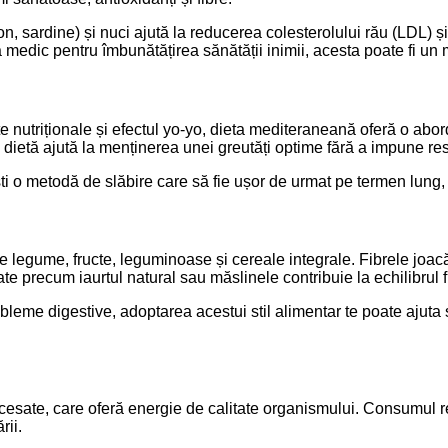
, sardine) și nuci ajută la reducerea colesterolului rău (LDL) și
a medic pentru îmbunătățirea sănătății inimii, acesta poate fi u
e nutriționale și efectul yo-yo, dieta mediteraneană oferă o abord
dietă ajută la menținerea unei greutăți optime fără a impune rest
ști o metodă de slăbire care să fie ușor de urmat pe termen lung,
de legume, fructe, leguminoase și cereale integrale. Fibrele joacă
e precum iaurtul natural sau măslinele contribuie la echilibrul fl
leme digestive, adoptarea acestui stil alimentar te poate ajuta să
sate, care oferă energie de calitate organismului. Consumul reg
rii.