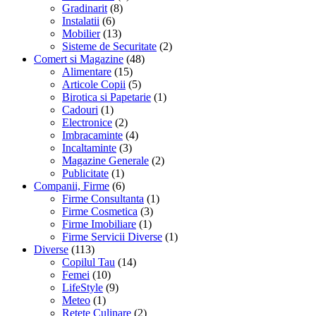
Gradinarit
(8)
Instalatii
(6)
Mobilier
(13)
Sisteme de Securitate
(2)
Comert si Magazine
(48)
Alimentare
(15)
Articole Copii
(5)
Birotica si Papetarie
(1)
Cadouri
(1)
Electronice
(2)
Imbracaminte
(4)
Incaltaminte
(3)
Magazine Generale
(2)
Publicitate
(1)
Companii, Firme
(6)
Firme Consultanta
(1)
Firme Cosmetica
(3)
Firme Imobiliare
(1)
Firme Servicii Diverse
(1)
Diverse
(113)
Copilul Tau
(14)
Femei
(10)
LifeStyle
(9)
Meteo
(1)
Retete Culinare
(2)