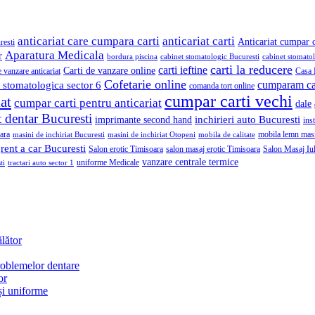
anticariat care cumpara carti
anticariat carti
Anticariat cumpar c
resti
Aparatura Medicala
r
bordura piscina
cabinet stomatologic Bucuresti
cabinet stomato
carti la reducere
carti ieftine
Carti de vanzare online
e vanzare anticariat
Casa 
Cofetarie online
cumparam ca
 stomatologica sector 6
comanda tort online
cumpar carti vechi
at
cumpar carti pentru anticariat
dale
 dentar Bucuresti
inchirieri auto Bucuresti
imprimante second hand
ins
ara
mobila lemn mas
masini de inchiriat Bucuresti
masini de inchiriat Otopeni
mobila de calitate
rent a car Bucuresti
Salon erotic Timisoara
salon masaj erotic Timisoara
Salon Masaj Iul
vanzare centrale termice
uniforme Medicale
ti
tractari auto sector 1
lător
problemelor dentare
or
 și uniforme