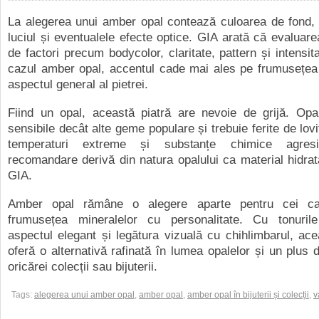
La alegerea unui amber opal contează culoarea de fond, 
luciul și eventualele efecte optice. GIA arată că evaluarea
de factori precum bodycolor, claritate, pattern și intensita
cazul amber opal, accentul cade mai ales pe frumusețea 
aspectul general al pietrei.
Fiind un opal, această piatră are nevoie de grijă. Opa
sensibile decât alte geme populare și trebuie ferite de lovi
temperaturi extreme și substanțe chimice agres
recomandare derivă din natura opalului ca material hidrat
GIA.
Amber opal rămâne o alegere aparte pentru cei ca
frumusețea mineralelor cu personalitate. Cu tonuril
aspectul elegant și legătura vizuală cu chihlimbarul, ace
oferă o alternativă rafinată în lumea opalelor și un plus d
oricărei colecții sau bijuterii.
Tags:
alegerea unui amber opal
,
amber opal
,
amber opal în bijuterii și colecții
,
v