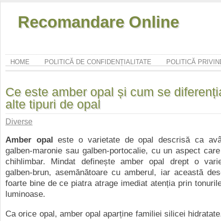
Recomandare Online
HOME
POLITICĂ DE CONFIDENȚIALITATE
POLITICĂ PRIVI
Ce este amber opal și cum se diferenț
alte tipuri de opal
Diverse
Amber opal
este o varietate de opal descrisă ca av
galben-maronie sau galben-portocalie, cu un aspect care
chihlimbar. Mindat definește amber opal drept o vari
galben-brun, asemănătoare cu amberul, iar această desc
foarte bine de ce piatra atrage imediat atenția prin tonuril
luminoase.
Ca orice opal, amber opal aparține familiei silicei hidratat