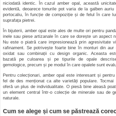
niciodată identic. În cazul amber opal, această unicita
evidentă, deoarece tonurile pot varia de la galben auriu
portocaliu, în funcție de compoziție și de felul în care 
suprafața pietrei.
În bijuterii, amber opal este ales de multe ori pentru pand
inele sau piese artizanale în care se dorește un aspect na
Nu este o piatră care impresionează prin agresivitate vi
rafinament. Se potrivește foarte bine în monturi din aur 
oxidat sau combinații cu design organic. Aceasta est
bazată pe culoarea și pe tipurile de opale descris
gemologice, precum și pe modul în care opalele sunt evalu
Pentru colecționari, amber opal este interesant și pentru
fel de des menționat ca alte varietăți populare. Tocmai 
oferă un plus de individualitate. O piesă bine aleasă poa
un element central într-o colecție de minerale sau de g
naturale.
Cum se alege și cum se păstrează corec