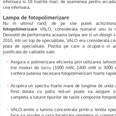
inferioara si 16 matrite mari, de asemenea pentru arcada
cea inferioara.
Lampa de fotopolimerizare
Nu in ultimul rand, de pe site puteti achiziti
fotopolimerizare
VALO, considerata numarul unu la ni
Deosebit de performanta aceasta lampa are si un design sp
2010, intr-un top de specialitate, VALO era considerata c
piata de specialitate. Pozitia pe care a ocupat-o in a
justificata de calitatile sale:
Asigura o polimerizare eficienta prin utilizarea tehnol
trei moduri de lucru (1000 mW, 1400 mW si 3000
confera puterea necesara fotopolimerizarii foarte rapid
Acopera un spectru foarte mare de lungime de unda 
fiind dotata cu patru led-uri poate sa asigure o
completa a tuturor tipurilor de rasini compozite fotopol
VALO emite o lumina concentrata printr-o lentila spe
face sa rezulte o raza focalizata omogena si compac