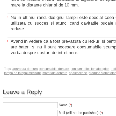
mare la distante chiar si de 10 mm.
Nu in ultimul rand, designul lampii este special ceea 
utilizata cu succes si atunci cand cavitatile bucale
reduse.
Avand in vedere ca a fost prevazuta cu led-uri si pentr
are baterii si nu ii sunt necesare consumabile scump
vorba despre costuri de intretinere.
Tags:
aparatura dentara
,
consumabile dentare
,
consumabile stomatologice
,
ind
lampa de fotopolimerizare
,
materiale dentare
,
opalescence
,
produse stomatolo
Leave a Reply
Name (
*
)
Mail (will not be published) (
*
)