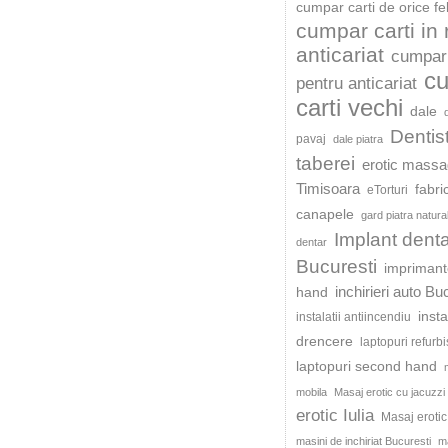
cumpar carti de orice fe
cumpar carti in
anticariat
cumpar 
c
pentru anticariat
carti vechi
dale
Dentis
pavaj
dale piatra
taberei
erotic mass
Timisoara
fabri
eTorturi
canapele
gard piatra natura
Implant dent
dentar
Bucuresti
impriman
inchirieri auto Bu
hand
insta
instalatii antiincendiu
drencere
laptopuri refurb
laptopuri second hand
mobila
Masaj erotic cu jacuzzi
erotic Iulia
Masaj eroti
masini de inchiriat Bucuresti
ma