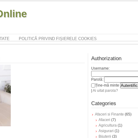
nline
ITATE
POLITICĂ PRIVIND FIȘIERELE COOKIES
Authorization
Username:
Parolă:
Ține-mă minte
|
Ai uitat parola?
Categories
Afaceri si Finante
(65)
Afaceri
(7)
Agricultura
(1)
Asigurari
(1)
Bijuterii
(3)