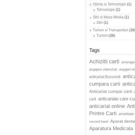
Stiinta si Tehnologie
(1)
Tehnologie
(1)
Stiri si Mass Media
(1)
Stiri
(1)
Turism si Transporturi
(39
Turism
(38)
Tags
Achizitii carti
amenajar
angajare videochat
angajari v
antic
anticariat Bucuresti
cumpara carti
antica
Anticariat cumpar carti
anticariate care c
carti
anticariat online
Ant
Printre Carti
anvelope 
Aparat dentar
second hand
Aparatura Medicala