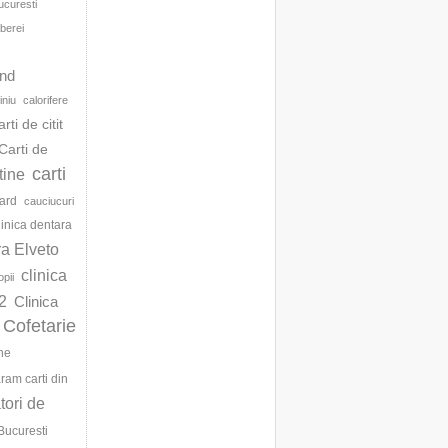
ucuresti
berei
d
and
iniu
calorifere
arti de citit
Carti de
carti
ftine
ard
cauciucuri
linica dentara
ra Elveto
clinica
opii
2
Clinica
Cofetarie
ne
am carti din
ori de
Bucuresti