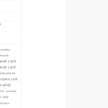
)
i gradina
ideochat
ariat care
riat carti
anticariat de
umpara carti
icariat
noi
anvelope
 safir
bordura