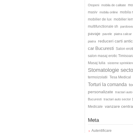
mo
Otopeni
mobila de calitate
masiv
mobila
mobila online
mobilier de lux
mobilier le
multifunctionale sh
pardosea
pavaje
pavele
piatra calcar
reduceri carti antic
piatra
car Bucuresti
Salon erot
salon masaj erotic Timisoar
Masaj Iulia
sisteme sprinkler
Stomatologie secto
termoizolatii
Tesa Medical
Torturi la comanda
to
personalizate
tractari auto
Bucuresti
tractari auto sector 
vanzare centra
Medicale
Meta
Autentificare