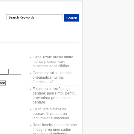
Cape Town: orașul dintre
munte și ocean care
cucerește orice călător
Compresorul suspensiei
pneumatice nu mai
funcționează
Folosirea corectă a aței
dentare: pași simpli pentru
prevenirea problemelor
dentare
Ce rol are o stație de
epurare în protejarea
locuințelor și afacerilor
Rolul învelișului electrozilor
în obținerea unei suduri