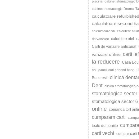
piscina
cabinet stomatologic B
cabinet stomatologic Drumul Ta
calculatoare refurbishe
calculatoare second h
calculatoare sh
calorifere alum
c
calorifere otel
de vanzare
Carti de vanzare anticariat
carti ie
vanzare online
la reducere
Casa Edu
c
noi
cauciucuri second hand
clinica denta
Bucuresti
Dent
clinica stomatologica c
stomatologica sector 
stomatologica sector 6
online
comanda tort onli
cumparam carti
cumpar
cumparat
toate domeniile
carti vechi
cumpar carti 