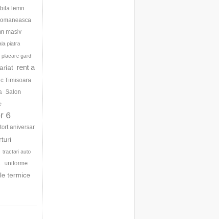
bila lemn
 romaneasca
mn masiv
la piatra
placare gard
rent a
ariat
ic Timisoara
a
Salon
e
r 6
tort aniversar
rturi
tractari auto
uniforme
1
le termice