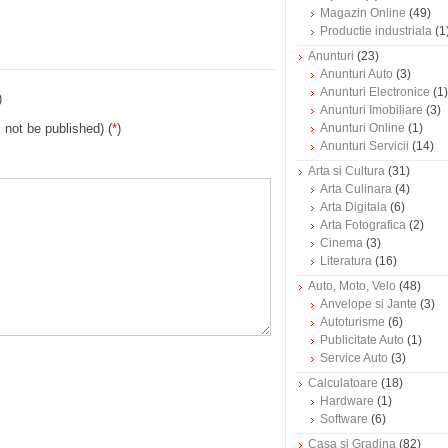
Magazin Online
(49)
Productie industriala
(1
Anunturi
(23)
Anunturi Auto
(3)
Anunturi Electronice
(1)
)
Anunturi Imobiliare
(3)
l not be published) (
*
)
Anunturi Online
(1)
Anunturi Servicii
(14)
Arta si Cultura
(31)
Arta Culinara
(4)
Arta Digitala
(6)
Arta Fotografica
(2)
Cinema
(3)
Literatura
(16)
Auto, Moto, Velo
(48)
Anvelope si Jante
(3)
Autoturisme
(6)
Publicitate Auto
(1)
Service Auto
(3)
Calculatoare
(18)
Hardware
(1)
Software
(6)
Casa si Gradina
(82)