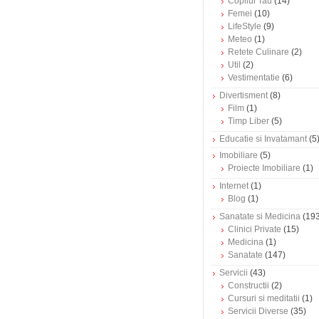
Copilul Tau
(14)
Femei
(10)
LifeStyle
(9)
Meteo
(1)
Retete Culinare
(2)
Util
(2)
Vestimentatie
(6)
Divertisment
(8)
Film
(1)
Timp Liber
(5)
Educatie si Invatamant
(5
Imobiliare
(5)
Proiecte Imobiliare
(1)
Internet
(1)
Blog
(1)
Sanatate si Medicina
(193
Clinici Private
(15)
Medicina
(1)
Sanatate
(147)
Servicii
(43)
Constructii
(2)
Cursuri si meditatii
(1)
Servicii Diverse
(35)