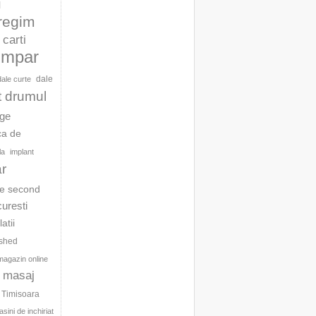
l
 regim
carti
umpar
dale
dale curte
t drumul
age
ca de
la
implant
ar
te second
curesti
latii
ished
magazin online
masaj
c Timisoara
sini de inchiriat