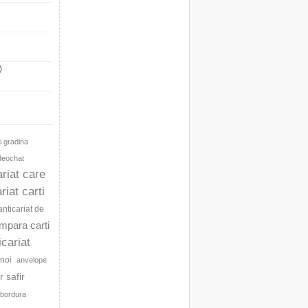
)
i gradina
ideochat
ariat care
riat carti
anticariat de
umpara carti
icariat
noi
anvelope
 safir
bordura