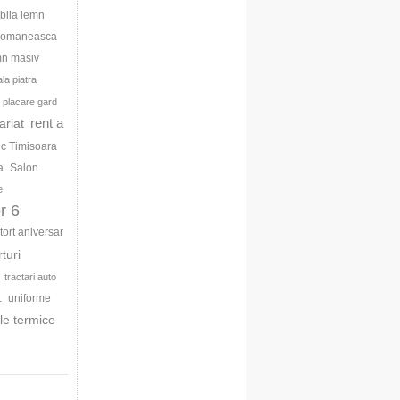
bila lemn
 romaneasca
mn masiv
la piatra
placare gard
rent a
ariat
ic Timisoara
a
Salon
e
r 6
tort aniversar
rturi
tractari auto
uniforme
1
le termice