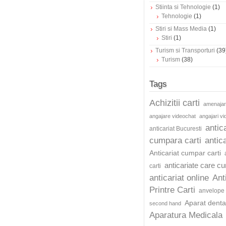
Stiinta si Tehnologie
(1)
Tehnologie
(1)
Stiri si Mass Media
(1)
Stiri
(1)
Turism si Transporturi
(39
Turism
(38)
Tags
Achizitii carti
amenajar
angajare videochat
angajari v
antic
anticariat Bucuresti
cumpara carti
antica
Anticariat cumpar carti
anticariate care c
carti
anticariat online
Ant
Printre Carti
anvelope 
Aparat dentar
second hand
Aparatura Medicala