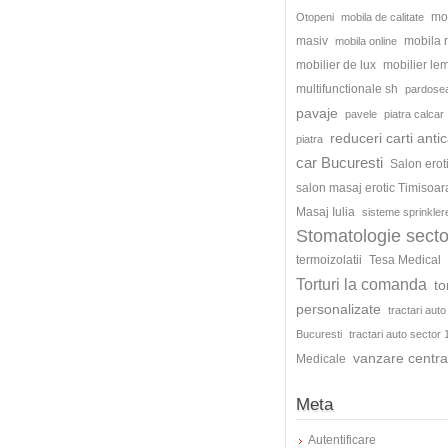
mo
Otopeni
mobila de calitate
masiv
mobila
mobila online
mobilier de lux
mobilier le
multifunctionale sh
pardosea
pavaje
pavele
piatra calcar
reduceri carti antic
piatra
car Bucuresti
Salon erot
salon masaj erotic Timisoar
Masaj Iulia
sisteme sprinkler
Stomatologie secto
termoizolatii
Tesa Medical
Torturi la comanda
to
personalizate
tractari auto
Bucuresti
tractari auto sector 
vanzare centra
Medicale
Meta
Autentificare