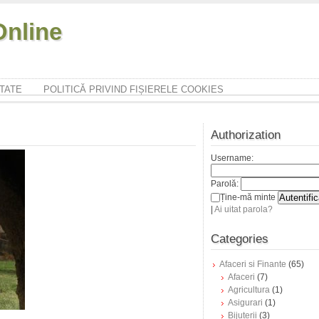
nline
ITATE
POLITICĂ PRIVIND FIȘIERELE COOKIES
Authorization
Username:
Parolă:
Ține-mă minte
|
Ai uitat parola?
Categories
Afaceri si Finante
(65)
Afaceri
(7)
Agricultura
(1)
Asigurari
(1)
Bijuterii
(3)