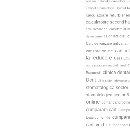
piscina
cabinet stomatologic B
cabinet stomatologic Drumul Ta
calculatoare refurbishe
calculatoare second h
calculatoare sh
calorifere alum
c
calorifere otel
de vanzare
Carti de vanzare anticariat
carti ie
vanzare online
la reducere
Casa Edu
c
noi
cauciucuri second hand
clinica denta
Bucuresti
Dent
clinica stomatologica c
stomatologica sector 
stomatologica sector 6
online
comanda tort onli
cumparam carti
cumpar
cumparat
toate domeniile
carti vechi
cumpar carti 