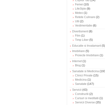
Copilul Tau
(14)
Femei
(10)
LifeStyle
(9)
Meteo
(1)
Retete Culinare
(2)
Util
(2)
Vestimentatie
(6)
Divertisment
(8)
Film
(1)
Timp Liber
(5)
Educatie si Invatamant
(5
Imobiliare
(5)
Proiecte Imobiliare
(1)
Internet
(1)
Blog
(1)
Sanatate si Medicina
(193
Clinici Private
(15)
Medicina
(1)
Sanatate
(147)
Servicii
(43)
Constructii
(2)
Cursuri si meditatii
(1)
Servicii Diverse
(35)