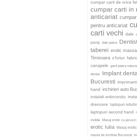
cumpar carti de orice fe
cumpar carti in
anticariat
cumpar 
c
pentru anticariat
carti vechi
dale
Dentis
pavaj
dale piatra
taberei
erotic mass
Timisoara
fabri
eTorturi
canapele
gard piatra natura
Implant dent
dentar
Bucuresti
impriman
inchirieri auto Bu
hand
insta
instalatii antiincendiu
drencere
laptopuri refurb
laptopuri second hand
mobila
Masaj erotic cu jacuzzi
erotic Iulia
Masaj eroti
masini de inchiriat Bucuresti
ma