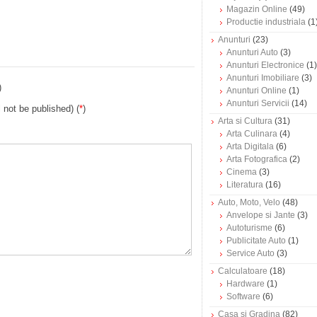
Magazin Online
(49)
Productie industriala
(1
Anunturi
(23)
Anunturi Auto
(3)
Anunturi Electronice
(1)
Anunturi Imobiliare
(3)
)
Anunturi Online
(1)
Anunturi Servicii
(14)
l not be published) (
*
)
Arta si Cultura
(31)
Arta Culinara
(4)
Arta Digitala
(6)
Arta Fotografica
(2)
Cinema
(3)
Literatura
(16)
Auto, Moto, Velo
(48)
Anvelope si Jante
(3)
Autoturisme
(6)
Publicitate Auto
(1)
Service Auto
(3)
Calculatoare
(18)
Hardware
(1)
Software
(6)
Casa si Gradina
(82)