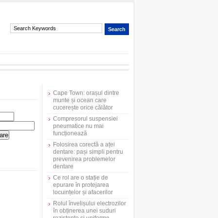
Cape Town: orașul dintre
munte și ocean care
cucerește orice călător
Compresorul suspensiei
pneumatice nu mai
funcționează
Folosirea corectă a aței
dentare: pași simpli pentru
prevenirea problemelor
dentare
Ce rol are o stație de
epurare în protejarea
locuințelor și afacerilor
Rolul învelișului electrozilor
în obținerea unei suduri