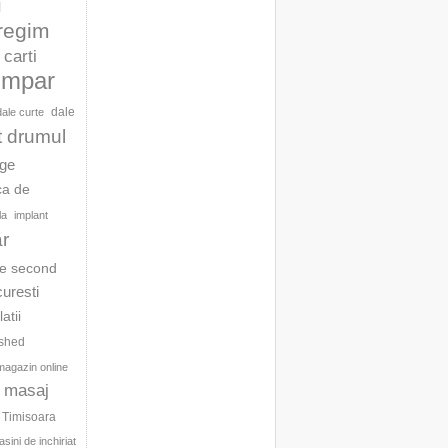
l
 regim
carti
umpar
dale
dale curte
t drumul
age
ca de
la
implant
ar
te second
curesti
latii
ished
magazin online
masaj
c Timisoara
sini de inchiriat