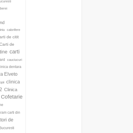
ucuresti
berei
d
and
iniu
calorifere
arti de citit
Carti de
carti
ftine
ard
cauciucuri
linica dentara
ra Elveto
clinica
opii
2
Clinica
Cofetarie
ne
am carti din
ori de
Bucuresti