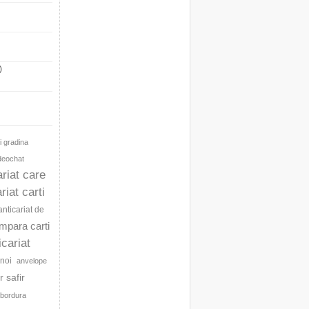
)
i gradina
ideochat
ariat care
riat carti
anticariat de
umpara carti
icariat
noi
anvelope
 safir
bordura