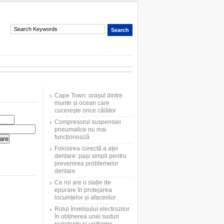
Cape Town: orașul dintre
munte și ocean care
cucerește orice călător
Compresorul suspensiei
pneumatice nu mai
funcționează
Folosirea corectă a aței
dentare: pași simpli pentru
prevenirea problemelor
dentare
Ce rol are o stație de
epurare în protejarea
locuințelor și afacerilor
Rolul învelișului electrozilor
în obținerea unei suduri