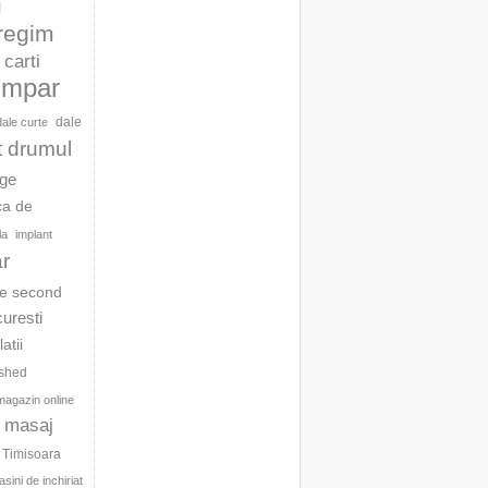
l
 regim
carti
umpar
dale
dale curte
t drumul
age
ca de
la
implant
ar
te second
curesti
latii
ished
magazin online
masaj
c Timisoara
sini de inchiriat