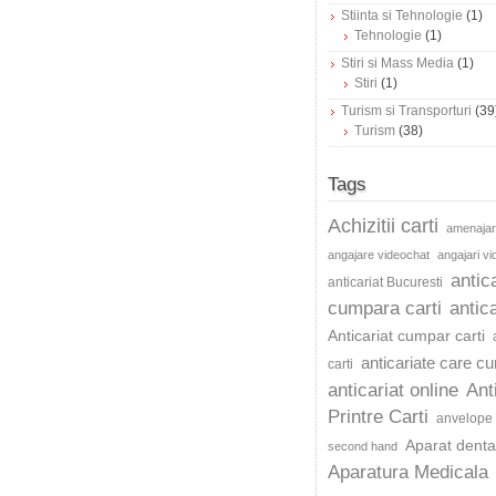
Stiinta si Tehnologie
(1)
Tehnologie
(1)
Stiri si Mass Media
(1)
Stiri
(1)
Turism si Transporturi
(39
Turism
(38)
Tags
Achizitii carti
amenajar
angajare videochat
angajari v
antic
anticariat Bucuresti
cumpara carti
antica
Anticariat cumpar carti
anticariate care c
carti
anticariat online
Ant
Printre Carti
anvelope 
Aparat dentar
second hand
Aparatura Medicala