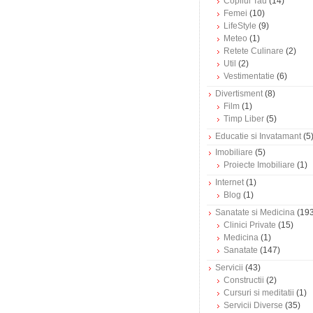
Copilul Tau
(14)
Femei
(10)
LifeStyle
(9)
Meteo
(1)
Retete Culinare
(2)
Util
(2)
Vestimentatie
(6)
Divertisment
(8)
Film
(1)
Timp Liber
(5)
Educatie si Invatamant
(5
Imobiliare
(5)
Proiecte Imobiliare
(1)
Internet
(1)
Blog
(1)
Sanatate si Medicina
(193
Clinici Private
(15)
Medicina
(1)
Sanatate
(147)
Servicii
(43)
Constructii
(2)
Cursuri si meditatii
(1)
Servicii Diverse
(35)