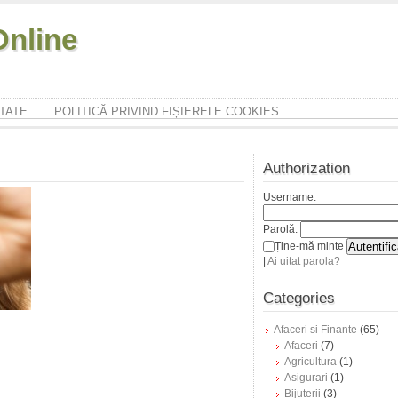
nline
ITATE
POLITICĂ PRIVIND FIȘIERELE COOKIES
Authorization
Username:
Parolă:
Ține-mă minte
|
Ai uitat parola?
Categories
Afaceri si Finante
(65)
Afaceri
(7)
Agricultura
(1)
Asigurari
(1)
Bijuterii
(3)