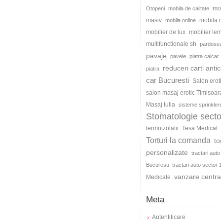
mo
Otopeni
mobila de calitate
masiv
mobila
mobila online
mobilier de lux
mobilier le
multifunctionale sh
pardosea
pavaje
pavele
piatra calcar
reduceri carti antic
piatra
car Bucuresti
Salon erot
salon masaj erotic Timisoar
Masaj Iulia
sisteme sprinkler
Stomatologie secto
termoizolatii
Tesa Medical
Torturi la comanda
to
personalizate
tractari auto
Bucuresti
tractari auto sector 
vanzare centra
Medicale
Meta
Autentificare