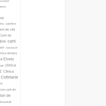
ucuresti
berei
d
and
iniu
calorifere
arti de citit
Carti de
carti
ftine
ard
cauciucuri
linica dentara
ra Elveto
clinica
opii
2
Clinica
Cofetarie
ne
am carti din
ori de
Bucuresti