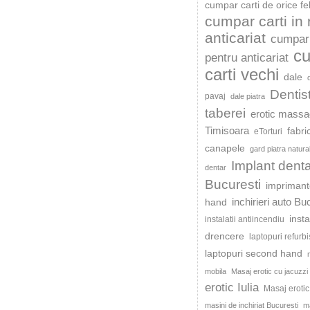
cumpar carti de orice fe
cumpar carti in
anticariat
cumpar 
c
pentru anticariat
carti vechi
dale
Dentis
pavaj
dale piatra
taberei
erotic mass
Timisoara
fabri
eTorturi
canapele
gard piatra natura
Implant dent
dentar
Bucuresti
impriman
inchirieri auto Bu
hand
insta
instalatii antiincendiu
drencere
laptopuri refurb
laptopuri second hand
mobila
Masaj erotic cu jacuzzi
erotic Iulia
Masaj eroti
masini de inchiriat Bucuresti
ma