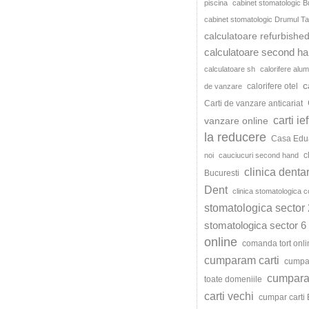
piscina
cabinet stomatologic B
cabinet stomatologic Drumul Ta
calculatoare refurbishe
calculatoare second h
calculatoare sh
calorifere alum
c
calorifere otel
de vanzare
Carti de vanzare anticariat
carti ie
vanzare online
la reducere
Casa Edu
c
noi
cauciucuri second hand
clinica denta
Bucuresti
Dent
clinica stomatologica c
stomatologica sector 
stomatologica sector 6
online
comanda tort onli
cumparam carti
cumpar
cumparat
toate domeniile
carti vechi
cumpar carti 