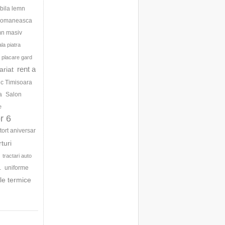
bila lemn
 romaneasca
mn masiv
la piatra
placare gard
rent a
ariat
ic Timisoara
a
Salon
e
r 6
tort aniversar
rturi
tractari auto
uniforme
1
le termice