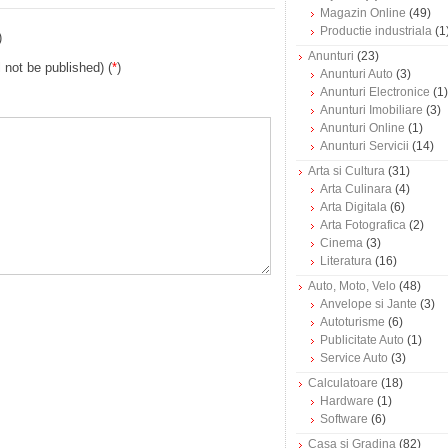
Magazin Online
(49)
Productie industriala
(1
)
Anunturi
(23)
l not be published) (
*
)
Anunturi Auto
(3)
Anunturi Electronice
(1)
Anunturi Imobiliare
(3)
Anunturi Online
(1)
Anunturi Servicii
(14)
Arta si Cultura
(31)
Arta Culinara
(4)
Arta Digitala
(6)
Arta Fotografica
(2)
Cinema
(3)
Literatura
(16)
Auto, Moto, Velo
(48)
Anvelope si Jante
(3)
Autoturisme
(6)
Publicitate Auto
(1)
Service Auto
(3)
Calculatoare
(18)
Hardware
(1)
Software
(6)
Casa si Gradina
(82)