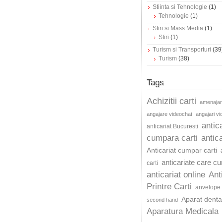
Stiinta si Tehnologie
(1)
Tehnologie
(1)
Stiri si Mass Media
(1)
Stiri
(1)
Turism si Transporturi
(39
Turism
(38)
Tags
Achizitii carti
amenajar
angajare videochat
angajari v
antic
anticariat Bucuresti
cumpara carti
antica
Anticariat cumpar carti
anticariate care c
carti
anticariat online
Ant
Printre Carti
anvelope 
Aparat dentar
second hand
Aparatura Medicala