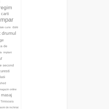
l
 regim
carti
umpar
dale
dale curte
t drumul
age
ca de
la
implant
ar
te second
curesti
latii
ished
magazin online
masaj
c Timisoara
sini de inchiriat