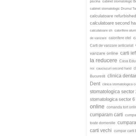
piscina
cabinet stomatologic B
cabinet stomatologic Drumul Ta
calculatoare refurbishe
calculatoare second h
calculatoare sh
calorifere alum
c
calorifere otel
de vanzare
Carti de vanzare anticariat
carti ie
vanzare online
la reducere
Casa Edu
c
noi
cauciucuri second hand
clinica denta
Bucuresti
Dent
clinica stomatologica c
stomatologica sector 
stomatologica sector 6
online
comanda tort onli
cumparam carti
cumpar
cumparat
toate domeniile
carti vechi
cumpar carti 