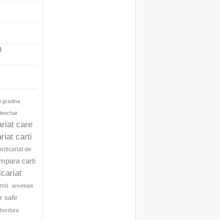
)
i gradina
ideochat
ariat care
riat carti
anticariat de
umpara carti
icariat
noi
anvelope
 safir
bordura