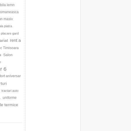
bila lemn
 romaneasca
mn masiv
la piatra
placare gard
rent a
ariat
ic Timisoara
a
Salon
e
r 6
tort aniversar
rturi
tractari auto
uniforme
1
le termice