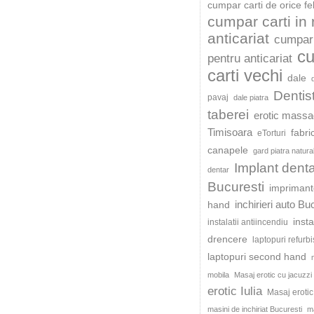
cumpar carti de orice fe
cumpar carti in
anticariat
cumpar 
c
pentru anticariat
carti vechi
dale
Dentis
pavaj
dale piatra
taberei
erotic mass
Timisoara
fabri
eTorturi
canapele
gard piatra natura
Implant dent
dentar
Bucuresti
impriman
inchirieri auto Bu
hand
insta
instalatii antiincendiu
drencere
laptopuri refurb
laptopuri second hand
mobila
Masaj erotic cu jacuzzi
erotic Iulia
Masaj eroti
masini de inchiriat Bucuresti
ma