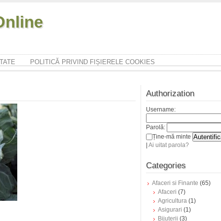
nline
ITATE
POLITICĂ PRIVIND FIȘIERELE COOKIES
Authorization
Username:
Parolă:
Ține-mă minte
|
Ai uitat parola?
Categories
Afaceri si Finante
(65)
Afaceri
(7)
Agricultura
(1)
Asigurari
(1)
Bijuterii
(3)