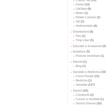
Copilul Tau
(14)
Femei
(10)
LifeStyle
(9)
Meteo
(1)
Retete Culinare
(2)
Util
(2)
Vestimentatie
(6)
Divertisment
(8)
Film
(1)
Timp Liber
(5)
Educatie si Invatamant
(5
Imobiliare
(5)
Proiecte Imobiliare
(1)
Internet
(1)
Blog
(1)
Sanatate si Medicina
(193
Clinici Private
(15)
Medicina
(1)
Sanatate
(147)
Servicii
(43)
Constructii
(2)
Cursuri si meditatii
(1)
Servicii Diverse
(35)