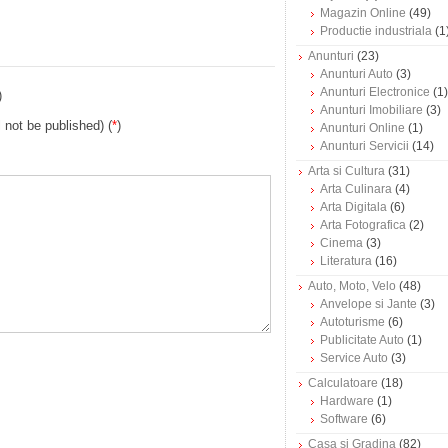
Magazin Online
(49)
Productie industriala
(1
Anunturi
(23)
Anunturi Auto
(3)
Anunturi Electronice
(1)
)
Anunturi Imobiliare
(3)
l not be published) (
*
)
Anunturi Online
(1)
Anunturi Servicii
(14)
Arta si Cultura
(31)
Arta Culinara
(4)
Arta Digitala
(6)
Arta Fotografica
(2)
Cinema
(3)
Literatura
(16)
Auto, Moto, Velo
(48)
Anvelope si Jante
(3)
Autoturisme
(6)
Publicitate Auto
(1)
Service Auto
(3)
Calculatoare
(18)
Hardware
(1)
Software
(6)
Casa si Gradina
(82)