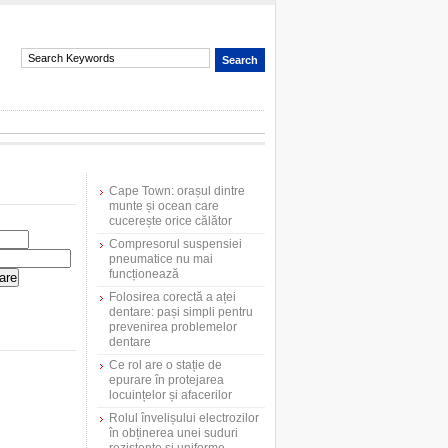
Cape Town: orașul dintre
munte și ocean care
cucerește orice călător
Compresorul suspensiei
pneumatice nu mai
funcționează
Folosirea corectă a aței
dentare: pași simpli pentru
prevenirea problemelor
dentare
Ce rol are o stație de
epurare în protejarea
locuințelor și afacerilor
Rolul învelișului electrozilor
în obținerea unei suduri