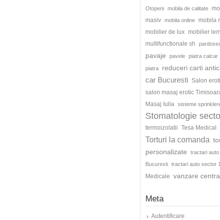
mo
Otopeni
mobila de calitate
masiv
mobila
mobila online
mobilier de lux
mobilier le
multifunctionale sh
pardosea
pavaje
pavele
piatra calcar
reduceri carti antic
piatra
car Bucuresti
Salon erot
salon masaj erotic Timisoar
Masaj Iulia
sisteme sprinkler
Stomatologie secto
termoizolatii
Tesa Medical
Torturi la comanda
to
personalizate
tractari auto
Bucuresti
tractari auto sector 
vanzare centra
Medicale
Meta
Autentificare