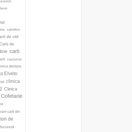
ucuresti
berei
d
and
iniu
calorifere
arti de citit
Carti de
carti
ftine
ard
cauciucuri
linica dentara
ra Elveto
clinica
opii
2
Clinica
Cofetarie
ne
am carti din
ori de
Bucuresti