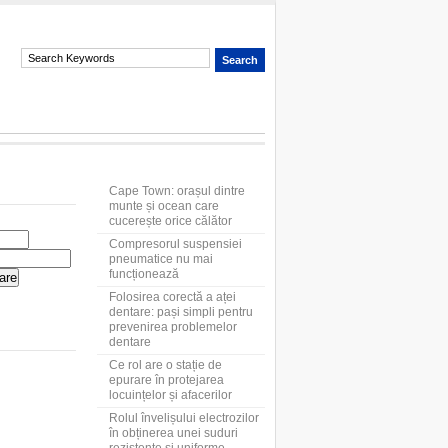
Cape Town: orașul dintre
munte și ocean care
cucerește orice călător
Compresorul suspensiei
pneumatice nu mai
funcționează
Folosirea corectă a aței
dentare: pași simpli pentru
prevenirea problemelor
dentare
Ce rol are o stație de
epurare în protejarea
locuințelor și afacerilor
Rolul învelișului electrozilor
în obținerea unei suduri