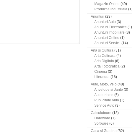
Magazin Online
(49)
Productie industriala
(1
Anunturi
(23)
Anunturi Auto
(3)
Anunturi Electronice
(1)
Anunturi Imobiliare
(3)
Anunturi Online
(1)
Anunturi Servicii
(14)
Arta si Cultura
(31)
Arta Culinara
(4)
Arta Digitala
(6)
Arta Fotografica
(2)
Cinema
(3)
Literatura
(16)
Auto, Moto, Velo
(48)
Anvelope si Jante
(3)
Autoturisme
(6)
Publicitate Auto
(1)
Service Auto
(3)
Calculatoare
(18)
Hardware
(1)
Software
(6)
Casa si Gradina
(82)