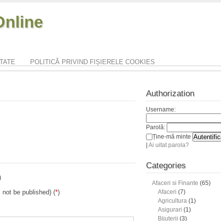
nline
ITATE
POLITICĂ PRIVIND FIȘIERELE COOKIES
Authorization
Username:
Parolă:
Ține-mă minte
|
Ai uitat parola?
Categories
)
Afaceri si Finante
(65)
l not be published) (
*
)
Afaceri
(7)
Agricultura
(1)
Asigurari
(1)
Bijuterii
(3)