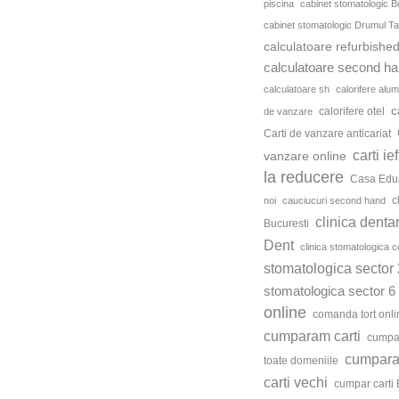
piscina
cabinet stomatologic B
cabinet stomatologic Drumul Ta
calculatoare refurbishe
calculatoare second h
calculatoare sh
calorifere alum
c
calorifere otel
de vanzare
Carti de vanzare anticariat
carti ie
vanzare online
la reducere
Casa Edu
c
noi
cauciucuri second hand
clinica denta
Bucuresti
Dent
clinica stomatologica c
stomatologica sector 
stomatologica sector 6
online
comanda tort onli
cumparam carti
cumpar
cumparat
toate domeniile
carti vechi
cumpar carti 