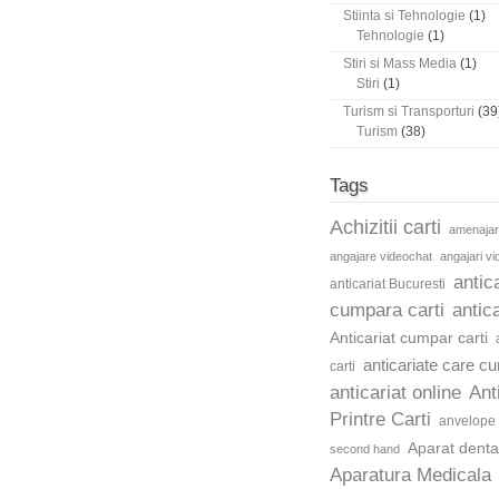
Stiinta si Tehnologie
(1)
Tehnologie
(1)
Stiri si Mass Media
(1)
Stiri
(1)
Turism si Transporturi
(39
Turism
(38)
Tags
Achizitii carti
amenajar
angajare videochat
angajari v
antic
anticariat Bucuresti
cumpara carti
antica
Anticariat cumpar carti
anticariate care c
carti
anticariat online
Ant
Printre Carti
anvelope 
Aparat dentar
second hand
Aparatura Medicala