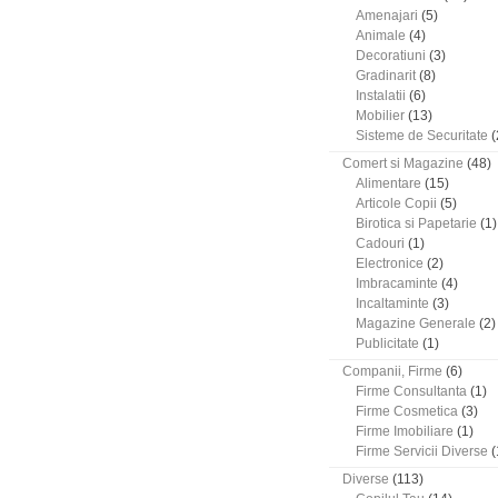
Amenajari
(5)
Animale
(4)
Decoratiuni
(3)
Gradinarit
(8)
Instalatii
(6)
Mobilier
(13)
Sisteme de Securitate
(
Comert si Magazine
(48)
Alimentare
(15)
Articole Copii
(5)
Birotica si Papetarie
(1)
Cadouri
(1)
Electronice
(2)
Imbracaminte
(4)
Incaltaminte
(3)
Magazine Generale
(2)
Publicitate
(1)
Companii, Firme
(6)
Firme Consultanta
(1)
Firme Cosmetica
(3)
Firme Imobiliare
(1)
Firme Servicii Diverse
(
Diverse
(113)