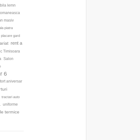
bila lemn
 romaneasca
mn masiv
la piatra
placare gard
rent a
ariat
ic Timisoara
a
Salon
e
r 6
tort aniversar
rturi
tractari auto
uniforme
1
le termice