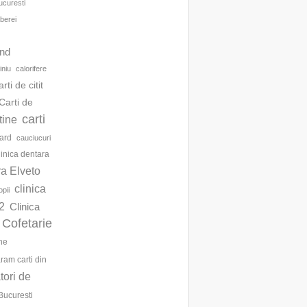
ucuresti
berei
d
and
iniu
calorifere
arti de citit
Carti de
carti
ftine
ard
cauciucuri
linica dentara
ra Elveto
clinica
opii
2
Clinica
Cofetarie
ne
am carti din
ori de
Bucuresti