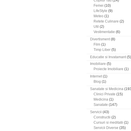
Copilul Tau
(14)
Femei
(10)
LifeStyle
(9)
Meteo
(1)
Retete Culinare
(2)
Util
(2)
Vestimentatie
(6)
Divertisment
(8)
Film
(1)
Timp Liber
(5)
Educatie si Invatamant
(5
Imobiliare
(5)
Proiecte Imobiliare
(1)
Internet
(1)
Blog
(1)
Sanatate si Medicina
(193
Clinici Private
(15)
Medicina
(1)
Sanatate
(147)
Servicii
(43)
Constructii
(2)
Cursuri si meditatii
(1)
Servicii Diverse
(35)