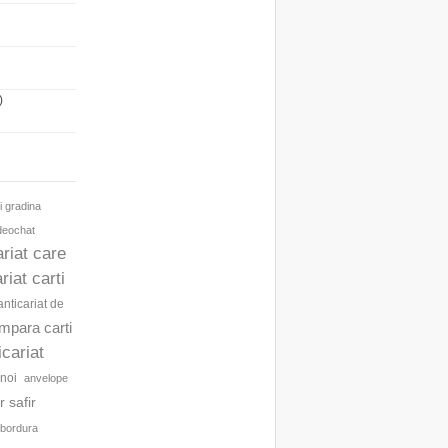
)
i gradina
ideochat
ariat care
riat carti
anticariat de
umpara carti
icariat
noi
anvelope
 safir
bordura