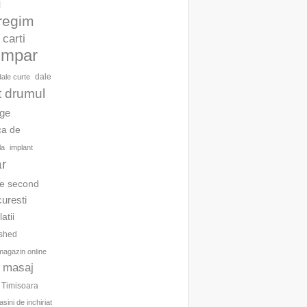
l
 regim
carti
umpar
dale
dale curte
t drumul
age
ca de
la
implant
ar
te second
curesti
latii
ished
magazin online
masaj
c Timisoara
sini de inchiriat