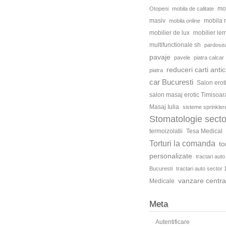
mo
Otopeni
mobila de calitate
masiv
mobila
mobila online
mobilier de lux
mobilier le
multifunctionale sh
pardosea
pavaje
pavele
piatra calcar
reduceri carti antic
piatra
car Bucuresti
Salon erot
salon masaj erotic Timisoar
Masaj Iulia
sisteme sprinkler
Stomatologie secto
termoizolatii
Tesa Medical
Torturi la comanda
to
personalizate
tractari auto
Bucuresti
tractari auto sector 
vanzare centra
Medicale
Meta
Autentificare