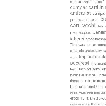
cumpar carti de orice fe
cumpar carti in
anticariat
cumpar 
c
pentru anticariat
carti vechi
dale
Dentis
pavaj
dale piatra
taberei
erotic mass
Timisoara
fabri
eTorturi
canapele
gard piatra natura
Implant dent
dentar
Bucuresti
impriman
inchirieri auto Bu
hand
insta
instalatii antiincendiu
drencere
laptopuri refurb
laptopuri second hand
mobila
Masaj erotic cu jacuzzi
erotic Iulia
Masaj eroti
masini de inchiriat Bucuresti
ma