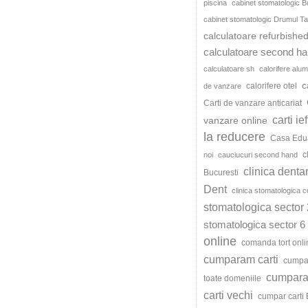
piscina
cabinet stomatologic B
cabinet stomatologic Drumul Ta
calculatoare refurbishe
calculatoare second h
calculatoare sh
calorifere alum
c
calorifere otel
de vanzare
Carti de vanzare anticariat
carti ie
vanzare online
la reducere
Casa Edu
c
noi
cauciucuri second hand
clinica denta
Bucuresti
Dent
clinica stomatologica c
stomatologica sector 
stomatologica sector 6
online
comanda tort onli
cumparam carti
cumpar
cumparat
toate domeniile
carti vechi
cumpar carti 