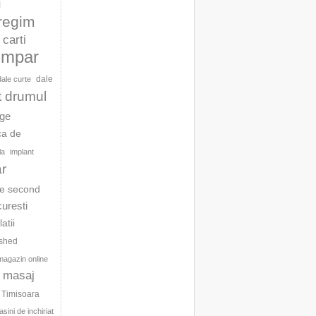
l
 regim
carti
umpar
dale
dale curte
t drumul
age
ca de
la
implant
ar
te second
curesti
latii
ished
magazin online
masaj
c Timisoara
sini de inchiriat