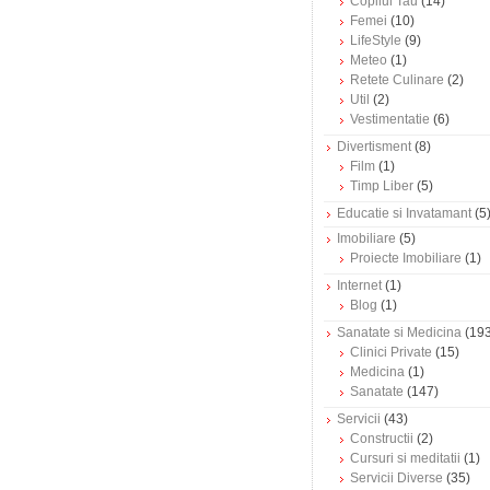
Copilul Tau
(14)
Femei
(10)
LifeStyle
(9)
Meteo
(1)
Retete Culinare
(2)
Util
(2)
Vestimentatie
(6)
Divertisment
(8)
Film
(1)
Timp Liber
(5)
Educatie si Invatamant
(5
Imobiliare
(5)
Proiecte Imobiliare
(1)
Internet
(1)
Blog
(1)
Sanatate si Medicina
(193
Clinici Private
(15)
Medicina
(1)
Sanatate
(147)
Servicii
(43)
Constructii
(2)
Cursuri si meditatii
(1)
Servicii Diverse
(35)