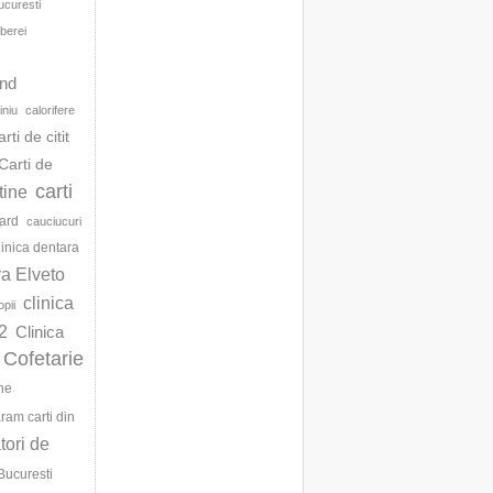
ucuresti
berei
d
and
iniu
calorifere
arti de citit
Carti de
carti
ftine
ard
cauciucuri
linica dentara
ra Elveto
clinica
opii
2
Clinica
Cofetarie
ne
am carti din
ori de
Bucuresti