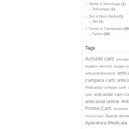
Stiinta si Tehnologie
(1)
Tehnologie
(1)
Stiri si Mass Media
(1)
Stiri
(1)
Turism si Transporturi
(39
Turism
(38)
Tags
Achizitii carti
amenajar
angajare videochat
angajari v
antic
anticariat Bucuresti
cumpara carti
antica
Anticariat cumpar carti
anticariate care c
carti
anticariat online
Ant
Printre Carti
anvelope 
Aparat dentar
second hand
Aparatura Medicala