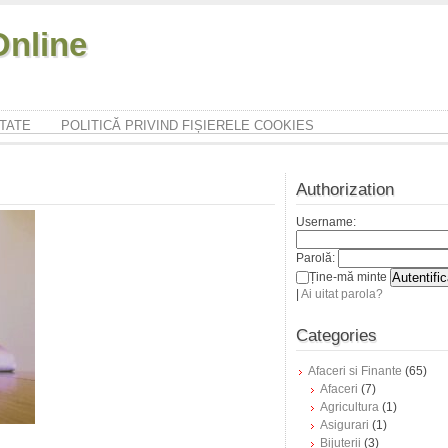
nline
ITATE
POLITICĂ PRIVIND FIȘIERELE COOKIES
Authorization
Username:
Parolă:
Ține-mă minte
|
Ai uitat parola?
Categories
Afaceri si Finante
(65)
Afaceri
(7)
Agricultura
(1)
Asigurari
(1)
Bijuterii
(3)