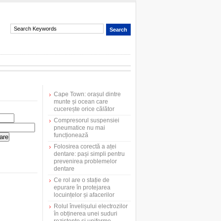
Cape Town: orașul dintre
munte și ocean care
cucerește orice călător
Compresorul suspensiei
pneumatice nu mai
funcționează
Folosirea corectă a aței
dentare: pași simpli pentru
prevenirea problemelor
dentare
Ce rol are o stație de
epurare în protejarea
locuințelor și afacerilor
Rolul învelișului electrozilor
în obținerea unei suduri