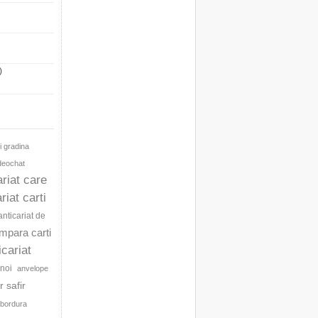
)
i gradina
ideochat
ariat care
riat carti
anticariat de
umpara carti
icariat
noi
anvelope
 safir
bordura