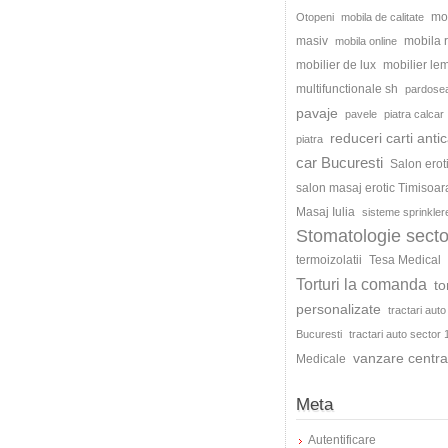
mo
Otopeni
mobila de calitate
masiv
mobila
mobila online
mobilier de lux
mobilier le
multifunctionale sh
pardosea
pavaje
pavele
piatra calcar
reduceri carti antic
piatra
car Bucuresti
Salon erot
salon masaj erotic Timisoar
Masaj Iulia
sisteme sprinkler
Stomatologie secto
termoizolatii
Tesa Medical
Torturi la comanda
to
personalizate
tractari auto
Bucuresti
tractari auto sector 
vanzare centra
Medicale
Meta
Autentificare