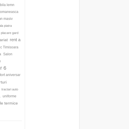
bila lemn
 romaneasca
mn masiv
la piatra
placare gard
rent a
ariat
ic Timisoara
a
Salon
e
r 6
tort aniversar
rturi
tractari auto
uniforme
1
le termice