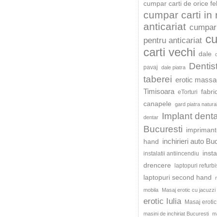
cumpar carti de orice fe
cumpar carti in
anticariat
cumpar 
c
pentru anticariat
carti vechi
dale
Dentis
pavaj
dale piatra
taberei
erotic mass
Timisoara
fabri
eTorturi
canapele
gard piatra natura
Implant dent
dentar
Bucuresti
impriman
inchirieri auto Bu
hand
insta
instalatii antiincendiu
drencere
laptopuri refurb
laptopuri second hand
mobila
Masaj erotic cu jacuzzi
erotic Iulia
Masaj eroti
masini de inchiriat Bucuresti
ma