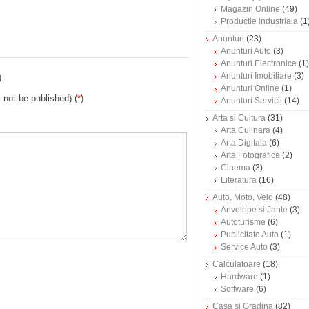
Magazin Online
(49)
Productie industriala
(1
Anunturi
(23)
Anunturi Auto
(3)
Anunturi Electronice
(1)
Anunturi Imobiliare
(3)
)
Anunturi Online
(1)
l not be published) (
*
)
Anunturi Servicii
(14)
Arta si Cultura
(31)
Arta Culinara
(4)
Arta Digitala
(6)
Arta Fotografica
(2)
Cinema
(3)
Literatura
(16)
Auto, Moto, Velo
(48)
Anvelope si Jante
(3)
Autoturisme
(6)
Publicitate Auto
(1)
Service Auto
(3)
Calculatoare
(18)
Hardware
(1)
Software
(6)
Casa si Gradina
(82)