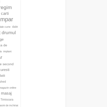
l
 regim
carti
umpar
dale
dale curte
t drumul
age
ca de
la
implant
ar
te second
curesti
latii
ished
magazin online
masaj
c Timisoara
sini de inchiriat