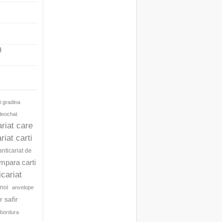
)
i gradina
ideochat
ariat care
riat carti
anticariat de
umpara carti
icariat
noi
anvelope
 safir
bordura