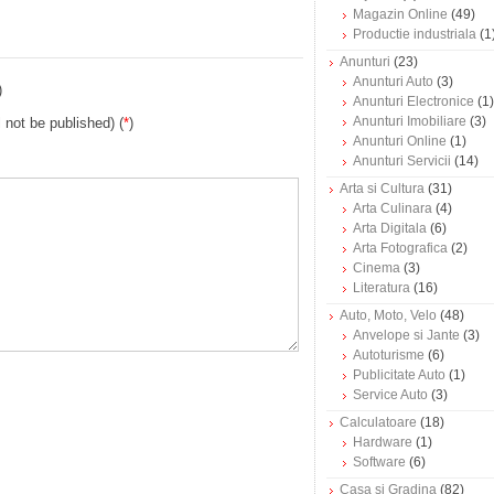
Magazin Online
(49)
Productie industriala
(1
Anunturi
(23)
Anunturi Auto
(3)
)
Anunturi Electronice
(1)
Anunturi Imobiliare
(3)
l not be published) (
*
)
Anunturi Online
(1)
Anunturi Servicii
(14)
Arta si Cultura
(31)
Arta Culinara
(4)
Arta Digitala
(6)
Arta Fotografica
(2)
Cinema
(3)
Literatura
(16)
Auto, Moto, Velo
(48)
Anvelope si Jante
(3)
Autoturisme
(6)
Publicitate Auto
(1)
Service Auto
(3)
Calculatoare
(18)
Hardware
(1)
Software
(6)
Casa si Gradina
(82)