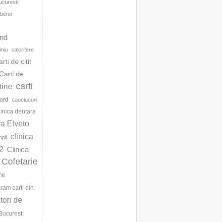
ucuresti
berei
d
and
iniu
calorifere
arti de citit
Carti de
carti
ftine
ard
cauciucuri
linica dentara
ra Elveto
clinica
opii
2
Clinica
Cofetarie
ne
am carti din
ori de
Bucuresti