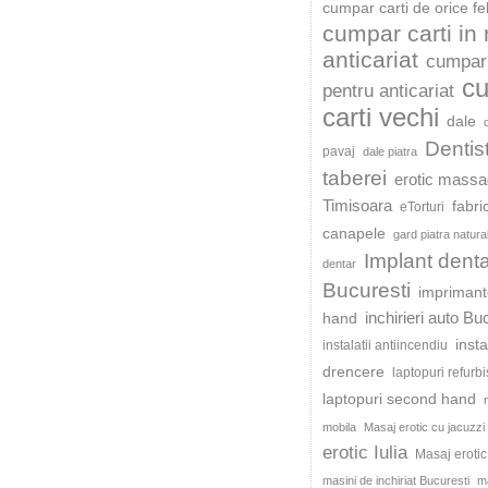
cumpar carti de orice fe
cumpar carti in
anticariat
cumpar 
c
pentru anticariat
carti vechi
dale
Dentis
pavaj
dale piatra
taberei
erotic mass
Timisoara
fabri
eTorturi
canapele
gard piatra natura
Implant dent
dentar
Bucuresti
impriman
inchirieri auto Bu
hand
insta
instalatii antiincendiu
drencere
laptopuri refurb
laptopuri second hand
mobila
Masaj erotic cu jacuzzi
erotic Iulia
Masaj eroti
masini de inchiriat Bucuresti
ma