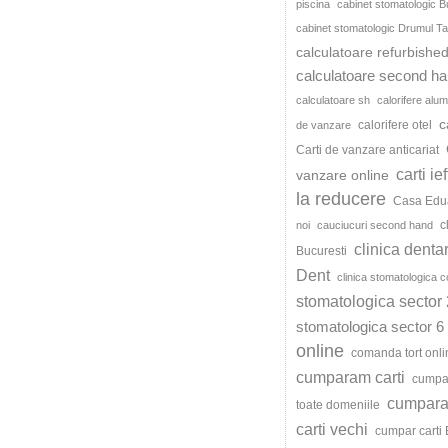
piscina
cabinet stomatologic B
cabinet stomatologic Drumul Ta
calculatoare refurbishe
calculatoare second h
calculatoare sh
calorifere alum
c
calorifere otel
de vanzare
Carti de vanzare anticariat
carti ie
vanzare online
la reducere
Casa Edu
c
noi
cauciucuri second hand
clinica denta
Bucuresti
Dent
clinica stomatologica c
stomatologica sector 
stomatologica sector 6
online
comanda tort onli
cumparam carti
cumpar
cumparat
toate domeniile
carti vechi
cumpar carti 