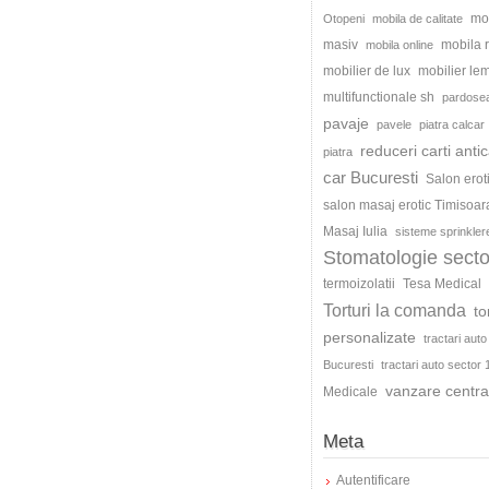
mo
Otopeni
mobila de calitate
masiv
mobila
mobila online
mobilier de lux
mobilier le
multifunctionale sh
pardosea
pavaje
pavele
piatra calcar
reduceri carti antic
piatra
car Bucuresti
Salon erot
salon masaj erotic Timisoar
Masaj Iulia
sisteme sprinkler
Stomatologie secto
termoizolatii
Tesa Medical
Torturi la comanda
to
personalizate
tractari auto
Bucuresti
tractari auto sector 
vanzare centra
Medicale
Meta
Autentificare