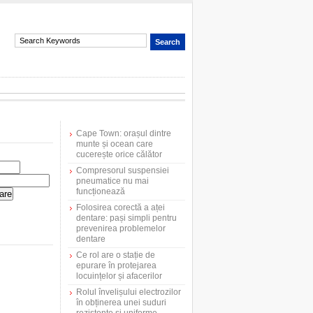
Cape Town: orașul dintre
munte și ocean care
cucerește orice călător
Compresorul suspensiei
pneumatice nu mai
funcționează
Folosirea corectă a aței
dentare: pași simpli pentru
prevenirea problemelor
dentare
Ce rol are o stație de
epurare în protejarea
locuințelor și afacerilor
Rolul învelișului electrozilor
în obținerea unei suduri